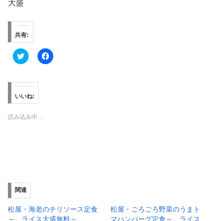
大盛
共有:
ク
F
リ
a
ッ
c
ク
e
し
b
て
o
T
o
いいね:
w
k
i
で
t
共
読み込み中…
t
有
e
す
r
る
で
に
共
は
有
ク
(
リ
新
ッ
し
ク
い
し
ウ
て
ィ
く
関連
ン
だ
ド
さ
ウ
い
松屋・海老のチリソース定食
松屋・ごろごろ野菜のうまト
で
(
～。ライス大盛無料～
マハンバーグ定食～。ライス