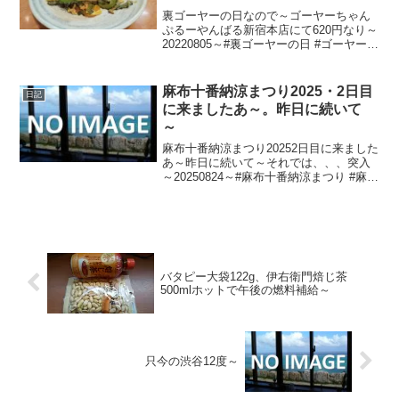
裏ゴーヤーの日なので～ゴーヤーちゃん
ぷるーやんばる新宿本店にて620円なり～
20220805～#裏ゴーヤーの日 #ゴーヤーち
ゃんぷるー #ゴーヤー #ゴーヤじゃなくて
ゴーヤー #新宿 #shinjuku #沖縄料理
麻布十番納涼まつり2025・2日目
日記
に来ましたあ～。昨日に続いて
～
麻布十番納涼まつり20252日目に来ました
あ～昨日に続いて～それでは、、、突入
～20250824～#麻布十番納涼まつり #麻布
十番まつり #麻布十番 #AVANTI
バタピー大袋122g、伊右衛門焙じ茶
500mlホットで午後の燃料補給～
只今の渋谷12度～