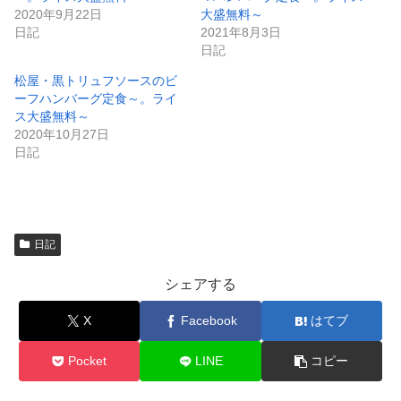
開
新
き
し
2020年9月22日
大盛無料～
ま
い
日記
2021年8月3日
す
ウ
)
ィ
日記
ン
ド
松屋・黒トリュフソースのビ
ウ
で
ーフハンバーグ定食～。ライ
開
ス大盛無料～
き
ま
2020年10月27日
す
)
日記
日記
シェアする
X
Facebook
はてブ
Pocket
LINE
コピー