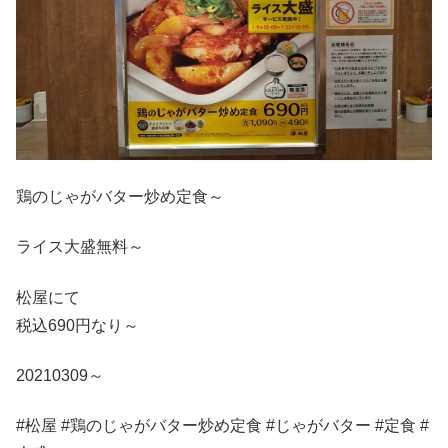
鶏のじゃがバター炒め定食～
ライス大盛無料～
松屋にて
税込690円なり～
20210309～
#松屋 #鶏のじゃがバター炒め定食 #じゃがバター #定食 #