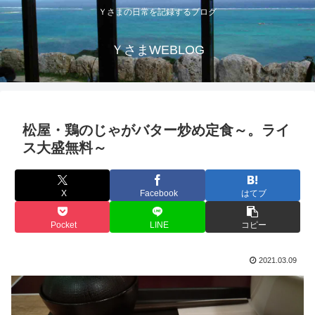
Ｙさまの日常を記録するブログ
ＹさまWEBLOG
松屋・鶏のじゃがバター炒め定食～。ライ
ス大盛無料～
X
Facebook
はてブ
Pocket
LINE
コピー
2021.03.09