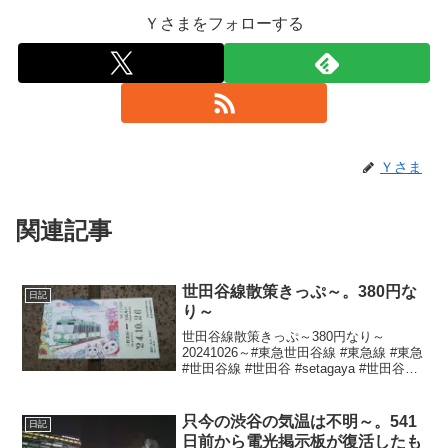
Ｙさまをフォローする
Ｙさま
関連記事
世田谷線散策きっぷ～。380円な
日記
り～
世田谷線散策きっぷ～380円なり～
20241026～#東急世田谷線 #東急線 #東急
#世田谷線 #世田谷 #setagaya #世田谷線
散策きっぷ
只今の渋谷の気温は不明～。541
日記
日前から電光掲示板が復活したも