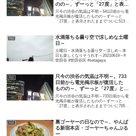
のの～、ずーっと「27度」と表示
されたままで、ついに513日前か
只今の渋谷の気温は不明～541日前から電
ら電源オフ状態に～
光掲示板が復活したものの～ずーっと
「27度」と表示されたままでついに513日
前の朝からは電源オフ状態に～陽が暮れ
てちょい温暖～20230224～#渋谷
#shibuya #気温
水滴落ちる曇り空で涼しめな土曜
日記
日～
土曜日～水滴落ちる曇り空～涼しめ～本
日も楽しくなりそうれす～20210619～#
世田谷 #世田谷区 #setagaya
只今の渋谷の気温は不明～。733
日記
日前から電光掲示板が復活した
ものの～、ずーっと「27度」と表
示されたままで、ついに705日前
只今の渋谷の気温は不明～733日前から電
か ら電源オフ状態に～
光掲示板が復活したものの～ずーっと
「27度」と表示されたままでついに705日
前の朝からは電源オフ状態に～陽が暮れ
て雨やんでめちゃ蒸し～20230904～#渋
谷 #shibuya #気温
裏ゴーヤーの日なので～、やんば
日記
る新宿本店・ゴーヤーちゃんぷる
ー