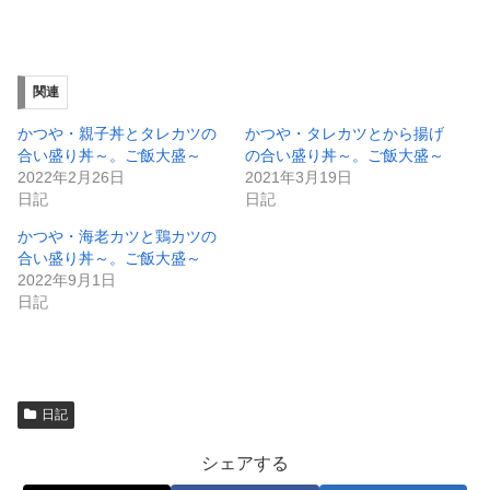
有
ク
(
リ
新
ッ
し
ク
い
し
ウ
て
ィ
く
関連
ン
だ
ド
さ
ウ
い
かつや・親子丼とタレカツの
かつや・タレカツとから揚げ
で
(
合い盛り丼～。ご飯大盛～
の合い盛り丼～。ご飯大盛～
開
新
き
し
2022年2月26日
2021年3月19日
ま
い
日記
日記
す
ウ
)
ィ
ン
かつや・海老カツと鶏カツの
ド
合い盛り丼～。ご飯大盛～
ウ
で
2022年9月1日
開
日記
き
ま
す
)
日記
シェアする