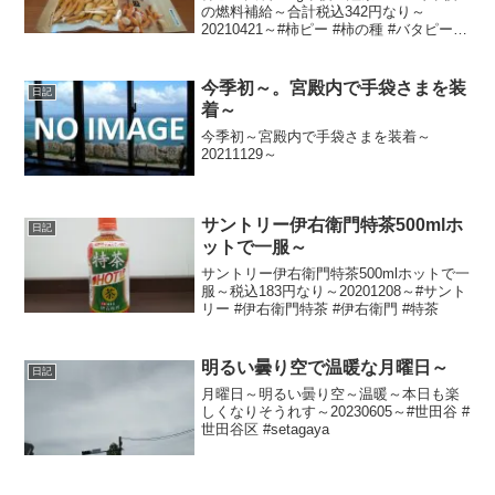
の燃料補給～合計税込342円なり～
20210421～#柿ピー #柿の種 #バタピー #
ピーナッツ #午後の紅茶 #紅茶
今季初～。宮殿内で手袋さまを装
日記
着～
今季初～宮殿内で手袋さまを装着～
20211129～
サントリー伊右衛門特茶500mlホ
日記
ットで一服～
サントリー伊右衛門特茶500mlホットで一
服～税込183円なり～20201208～#サント
リー #伊右衛門特茶 #伊右衛門 #特茶
明るい曇り空で温暖な月曜日～
日記
月曜日～明るい曇り空～温暖～本日も楽
しくなりそうれす～20230605～#世田谷 #
世田谷区 #setagaya