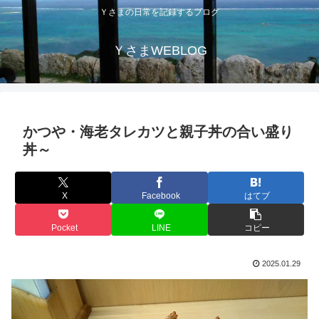
Ｙさまの日常を記録するブログ
ＹさまWEBLOG
かつや・海老タレカツと親子丼の合い盛り
丼～
X
Facebook
はてブ
Pocket
LINE
コピー
2025.01.29