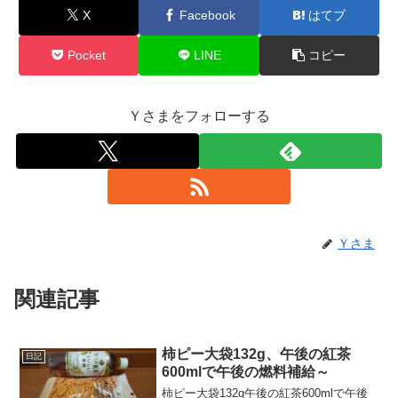
X
Facebook
はてブ
Pocket
LINE
コピー
Ｙさまをフォローする
Ｙさま
関連記事
柿ピー大袋132g、午後の紅茶
日記
600mlで午後の燃料補給～
柿ピー大袋132g午後の紅茶600mlで午後