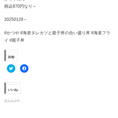
税込870円なり～
20250129～
#かつや #海老タレカツと親子丼の合い盛り丼 #海老フラ
イ #親子丼
共有:
ク
F
リ
a
ッ
c
ク
e
し
b
て
o
T
o
いいね:
w
k
i
で
t
共
読み込み中…
t
有
e
す
r
る
で
に
共
は