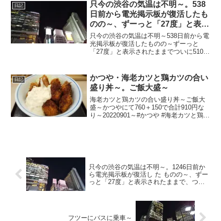
只今の渋谷の気温は不明～。538
日記
日前から電光掲示板が復活したも
のの～、ずーっと「27度」と表示
されたままで、ついに510日前か
只今の渋谷の気温は不明～538日前から電
ら電源オフ状態に～
光掲示板が復活したものの～ずーっと
「27度」と表示されたままでついに510日
前の朝からは電源オフ状態に～陽が暮れ
て風さんぴゆーんでめちゃ寒ぅ～
20230221～#渋谷 #shibuya #気温
かつや・海老カツと鶏カツの合い
日記
盛り丼～。ご飯大盛～
海老カツと鶏カツの合い盛り丼～ご飯大
盛～かつやにて760＋150で合計910円な
り～20220901～#かつや #海老カツと鶏カ
ツの合い盛り丼 #海老カツと鶏カツの合
い盛り #海老カツ #鶏カツ #カツ丼 #かつ
丼 #丼 #大盛
只今の渋谷の気温は不明～。1246日前か
ら電光掲示板が復活し た ものの～、ずー
っと「27度」と表示されたままで、つい
に1218日 前から電源オフ状態
フツーにバスに乗車～