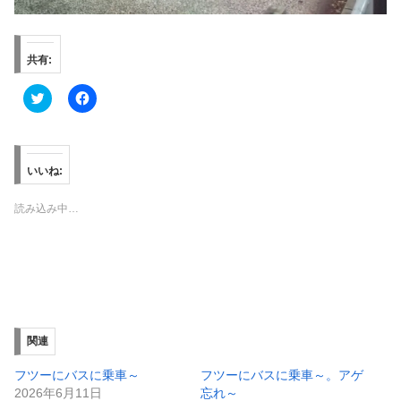
共有:
ク
F
リ
a
ッ
c
ク
e
し
b
て
o
T
o
いいね:
w
k
i
で
t
共
読み込み中…
t
有
e
す
r
る
で
に
共
は
有
ク
(
リ
新
ッ
し
ク
い
し
ウ
て
ィ
く
関連
ン
だ
ド
さ
ウ
い
フツーにバスに乗車～
フツーにバスに乗車～。アゲ
で
(
2026年6月11日
忘れ～
開
新