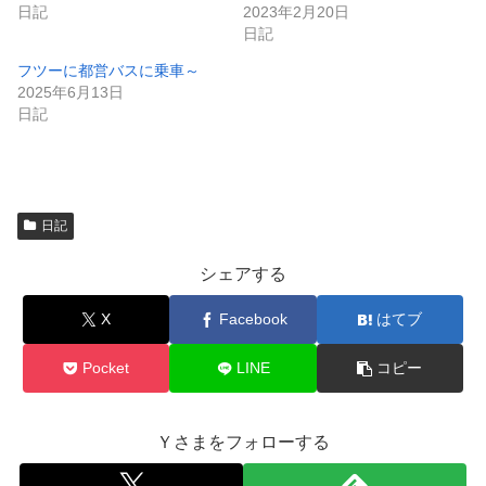
き
し
日記
2023年2月20日
ま
い
日記
す
ウ
)
ィ
ン
フツーに都営バスに乗車～
ド
2025年6月13日
ウ
で
日記
開
き
ま
す
)
日記
シェアする
X
Facebook
はてブ
Pocket
LINE
コピー
Ｙさまをフォローする