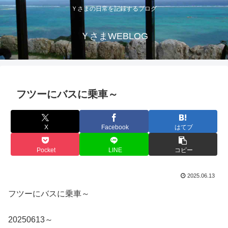
Ｙさまの日常を記録するブログ
ＹさまWEBLOG
フツーにバスに乗車～
X
Facebook
はてブ
Pocket
LINE
コピー
2025.06.13
フツーにバスに乗車～
20250613～