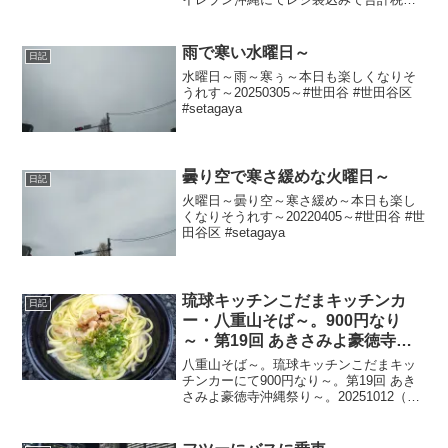
525円なり～20211230～#スライスチーズ
#プロセスチーズ #チーズ #コーヒー #沖
縄県 #那覇市 #沖縄...
雨で寒い水曜日～
日記
水曜日～雨～寒ぅ～本日も楽しくなりそ
うれす～20250305～#世田谷 #世田谷区
#setagaya
曇り空で寒さ緩めな火曜日～
日記
火曜日～曇り空～寒さ緩め～本日も楽し
くなりそうれす～20220405～#世田谷 #世
田谷区 #setagaya
琉球キッチンこだまキッチンカ
日記
ー・八重山そば～。900円なり
～・第19回 あきさみよ豪徳寺沖
縄祭り～
八重山そば～。琉球キッチンこだまキッ
チンカーにて900円なり～。第19回 あき
さみよ豪徳寺沖縄祭り～。20251012（昨
日）～。15:52頃～