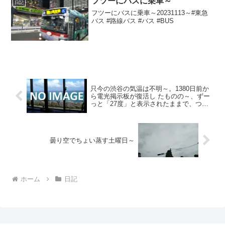
フツーにバスに乗車～
日記
フツーにバスに乗車～20231113～#東急
バス #路線バス #バス #BUS
只今の渋谷の気温は不明～。1380日前か
ら電光掲示板が復活し たものの～、ずー
っと「27度」と表示されたままで、つい
に1352日 前から電源オフ状態
曇り空でちょい蒸す土曜日～
ホーム
日記