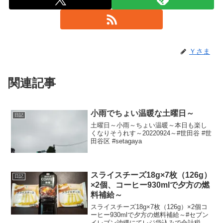
Ｙさま
関連記事
小雨でちょい温暖な土曜日～
日記
土曜日～小雨～ちょい温暖～本日も楽し
くなりそうれす～20220924～#世田谷 #世
田谷区 #setagaya
スライスチーズ18g×7枚（126g）
日記
×2個、コーヒー930mlで夕方の燃
料補給～
スライスチーズ18g×7枚（126g）×2個コ
ーヒー930mlで夕方の燃料補給～#セブン
イレブン沖縄にてレジ袋込みで合計税込