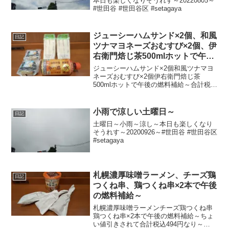
本日も楽しくなりそうれす～20220805～
#世田谷 #世田谷区 #setagaya
ジューシーハムサンド×2個、和風
日記
ツナマヨネーズおむすび×2個、伊
右衛門焙じ茶500mlホットで午後
の燃料補給～
ジューシーハムサンド×2個和風ツナマヨ
ネーズおむすび×2個伊右衛門焙じ茶
500mlホットで午後の燃料補給～合計税込
905円なり～20220808～#ハムサンド #サ
ンドイッチ #ツナマヨ #おにぎり #おむす
び #伊右衛門 #焙じ茶 #ほう...
小雨で涼しい土曜日～
日記
土曜日～小雨～涼し～本日も楽しくなり
そうれす～20200926～#世田谷 #世田谷区
#setagaya
札幌濃厚味噌ラーメン、チーズ鶏
日記
つくね串、鶏つくね串×2本で午後
の燃料補給～
札幌濃厚味噌ラーメンチーズ鶏つくね串
鶏つくね串×2本で午後の燃料補給～ちょ
い値引きされて合計税込494円なり～