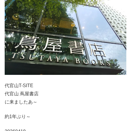
代官山T-SITE
代官山 蔦屋書店
に来ましたあ～
約1年ぶり～