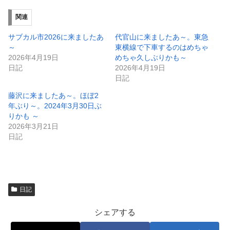
い
し
ウ
て
ィ
く
関連
ン
だ
ド
さ
ウ
い
サブカル市2026に来ましたあ
代官山に来ましたあ～。東急
で
(
～
東横線で下車するのはめちゃ
開
新
き
し
2026年4月19日
めちゃ久しぶりかも～
ま
い
日記
2026年4月19日
す
ウ
)
ィ
日記
ン
ド
藤沢に来ましたあ～。ほぼ2
ウ
で
年ぶり～。2024年3月30日ぶ
開
りかも ～
き
ま
2026年3月21日
す
)
日記
日記
シェアする