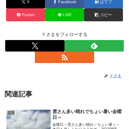
X
Facebook
はてブ
Pocket
LINE
コピー
Ｙさまをフォローする
Ｙさま
関連記事
雲さん多い晴れでちょい暑い金曜
日記
日～
金曜日～雲さん多い晴れ～ちょい暑ぅ～