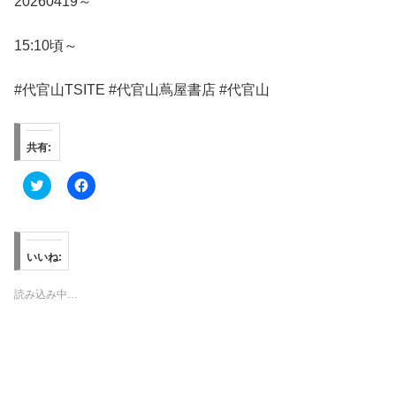
20260419～
15:10頃～
#代官山TSITE #代官山蔦屋書店 #代官山
共有:
ク
F
リ
a
ッ
c
ク
e
し
b
て
o
T
o
いいね:
w
k
i
で
t
共
読み込み中…
t
有
e
す
r
る
で
に
共
は
有
ク
(
リ
新
ッ
し
ク