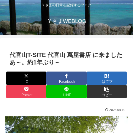
Ｙさまの日常を記録するブログ
ＹさまWEBLOG
代官山T-SITE 代官山 蔦屋書店 に来ました
あ～。約1年ぶり～
X
Facebook
はてブ
Pocket
LINE
コピー
2026.04.19