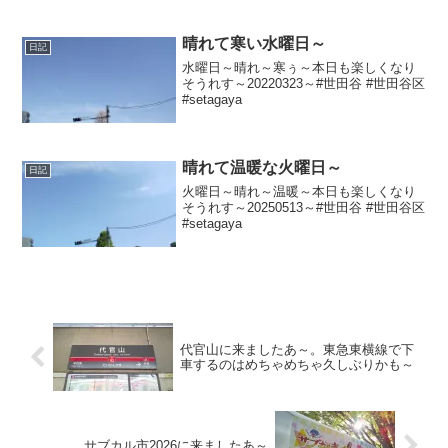
20220317～#札幌ラーメン #味噌ラーメン
#ラーメン #らーめん #カップ麺 #チーズ
#つくね
晴れて寒い水曜日～
日記
水曜日～晴れ～寒ぅ～本日も楽しくなり
そうれす～20220323～#世田谷 #世田谷区
#setagaya
晴れて温暖な火曜日～
日記
火曜日～晴れ～温暖～本日も楽しくなり
そうれす～20250513～#世田谷 #世田谷区
#setagaya
代官山に来ましたあ～。東急東横線で下
車するのはめちゃめちゃ久しぶりかも～
サブカル市2026に来ましたあ～