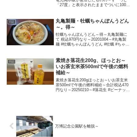
「27度」と表示されたままでついに1003
日前の朝からは電源オフ状態に～陽が暮
れて雨やみかけで蒸し～20240628～#渋
谷 #shibuya #気温
丸亀製麺・牡蠣ちゃんぽんうどん
日記
～。得～
牡蠣ちゃんぽんうどん～得～丸亀製麺に
て 税込970円なり～20201004～#丸亀製
麺 #牡蠣ちゃんぽんうどん #牡蠣 #ちゃん
ぽんうどん #ちゃんぽん #うどん
素焼き落花生200g、ほっとお～
日記
いお茶玄米茶500mlで午後の燃料
補給～
素焼き落花生200gほっとお～いお茶玄米
茶500mlで午後の燃料補給～合計税込470
円なり～20250210～#落花生 #ピーナッツ
#有馬芳香堂 #伊藤園 #お～いお茶 #玄米
茶
万博記念公園駅を離脱～