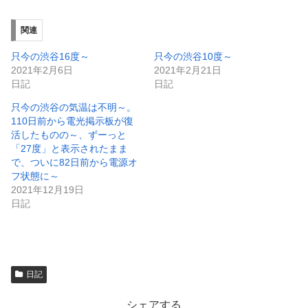
し
ク
い
し
ウ
て
ィ
く
関連
ン
だ
ド
さ
ウ
い
只今の渋谷16度～
只今の渋谷10度～
で
(
2021年2月6日
2021年2月21日
開
新
き
し
日記
日記
ま
い
す
ウ
只今の渋谷の気温は不明～。
)
ィ
ン
110日前から電光掲示板が復
ド
活したものの～、ずーっと
ウ
で
「27度」と表示されたまま
開
で、ついに82日前から電源オ
き
ま
フ状態に～
す
)
2021年12月19日
日記
日記
シェアする