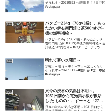
そうれす～20230822～#世田谷 #世田谷区
#setagaya
バタピー234g（78g×3袋）、あっ
日記
たかい伊右衛門焙じ茶500mlで午
後の燃料補給～
バタピー234g（78g×3袋）あったかい伊
右衛門焙じ茶500mlで午後の燃料補給～合
計税込612円なり～#バターピーナッツ #
バタピー #バター .#ピーナッツ #サント
リー #伊右衛門 #焙じ茶 #ほうじ茶
晴れて寒い水曜日～
日記
水曜日～晴れ～寒ぅ～本日も楽しくなり
そうれす～20201111～#世田谷 #世田谷区
#setagaya
只今の渋谷の気温は不明～。
日記
1031日前から電光掲示板が復活
し た ものの～、ずーっと「27
度」と表示されたままで、ついに
只今の渋谷の気温は不明～1031日前から
1003日 前か ら電源オフ状態
電光掲示板が復活したものの～ずーっと