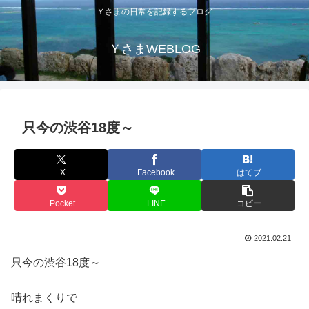
Ｙさまの日常を記録するブログ
ＹさまWEBLOG
只今の渋谷18度～
X
Facebook
はてブ
Pocket
LINE
コピー
2021.02.21
只今の渋谷18度～
晴れまくりで