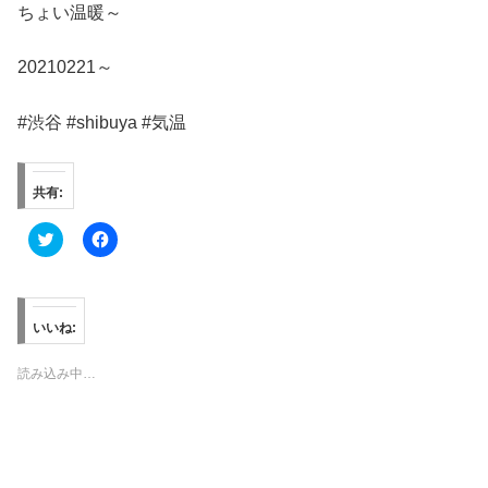
ちょい温暖～
20210221～
#渋谷 #shibuya #気温
共有:
ク
F
リ
a
ッ
c
ク
e
し
b
て
o
T
o
いいね:
w
k
i
で
t
共
読み込み中…
t
有
e
す
r
る
で
に
共
は
有
ク
(
リ
新
ッ