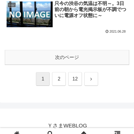
只今の渋谷の気温は不明～。3日
日記
前の朝から電光掲示板が不調でつ
いに電源オフ状態に～
2021.06.28
次のページ
次
1
2
12
へ
ＹさまWEBLOG