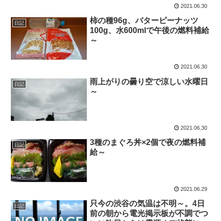
2021.06.30
柿の種96g、バターピーナッツ
日記
100g、水600mlで午後の燃料補給
～
2021.06.30
雨上がりの曇り空で涼しい水曜日
日記
～
2021.06.30
3種のまぐろ丼×2個で夜の燃料補
日記
給～
2021.06.29
只今の渋谷の気温は不明～。4日
日記
前の朝から電光掲示板が不調でつ