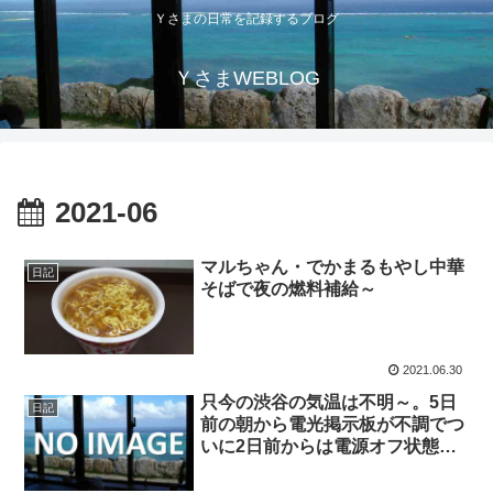
Ｙさまの日常を記録するブログ
ＹさまWEBLOG
2021-06
マルちゃん・でかまるもやし中華
日記
そばで夜の燃料補給～
2021.06.30
只今の渋谷の気温は不明～。5日
日記
前の朝から電光掲示板が不調でつ
いに2日前からは電源オフ状態に
～