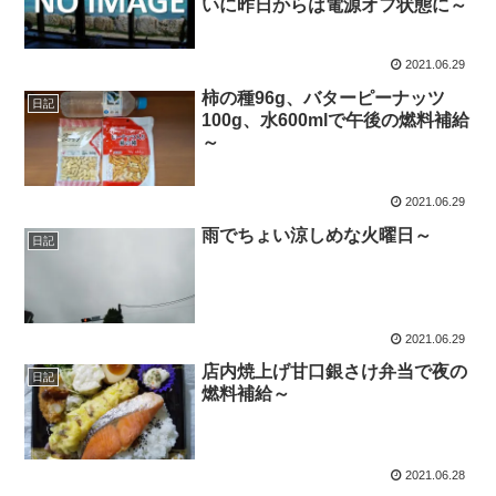
いに昨日からは電源オフ状態に～
2021.06.29
柿の種96g、バターピーナッツ
日記
100g、水600mlで午後の燃料補給
～
2021.06.29
雨でちょい涼しめな火曜日～
日記
2021.06.29
店内焼上げ甘口銀さけ弁当で夜の
日記
燃料補給～
2021.06.28