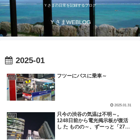
Ｙさまの日常を記録するブログ
ＹさまWEBLOG
2025-01
フツーにバスに乗車～
日記
2025.01.31
只今の渋谷の気温は不明～。
日記
1248日前から電光掲示板が復活
し た ものの～、ずーっと「27
度」と表示されたままで、ついに
1220日 前から電源オフ状態