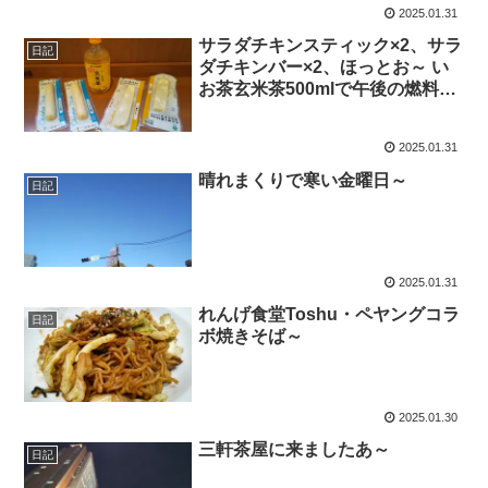
2025.01.31
サラダチキンスティック×2、サラ
日記
ダチキンバー×2、ほっとお～ い
お茶玄米茶500mlで午後の燃料補
給～
2025.01.31
晴れまくりで寒い金曜日～
日記
2025.01.31
れんげ食堂Toshu・ペヤングコラ
日記
ボ焼きそば～
2025.01.30
三軒茶屋に来ましたあ～
日記