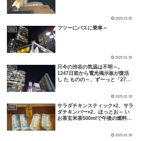
2025.01.30
フツーにバスに乗車～
日記
2025.01.30
只今の渋谷の気温は不明～。
日記
1247日前から電光掲示板が復活
し た ものの～、ずーっと「27
度」と表示されたままで、ついに
1219日 前から電源オフ状態
2025.01.30
サラダチキンスティック×2、サラ
日記
ダチキンバー×2、ほっとお～ い
お茶玄米茶500mlで午後の燃料補
給～
2025.01.30