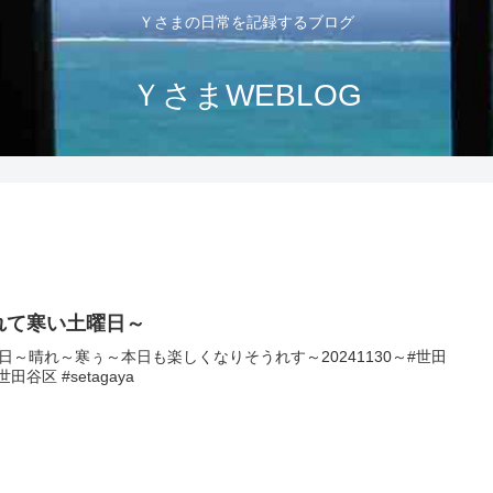
Ｙさまの日常を記録するブログ
ＹさまWEBLOG
れて寒い土曜日～
日～晴れ～寒ぅ～本日も楽しくなりそうれす～20241130～#世田
世田谷区 #setagaya