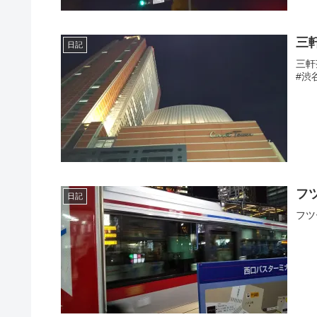
三
日記
三軒
#渋
フ
日記
フツ