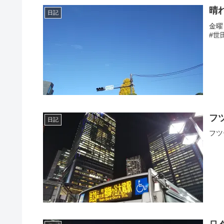
晴
日記
金曜
#世田
フ
日記
フツ