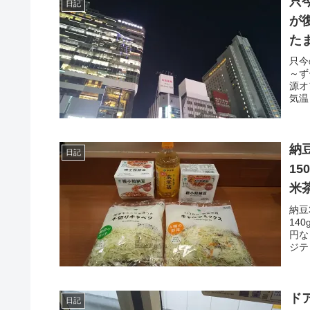
只
日記
が
た
只今
～ず
源オ
気温
納
日記
1
米
納豆
14
円な
ジテッ
ド
日記