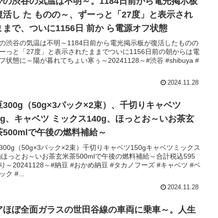
今の渋谷の気温は不明～。1184日前から電光掲示板
復活し た ものの～、ずーっと「27度」と表示され
ままで、ついに1156日 前か ら電源オフ状態
の渋谷の気温は不明～1184日前から電光掲示板が復活したものの
ーっと「27度」と表示されたままでついに1156日前の朝からは電
フ状態に～陽が暮れてちょい寒ぅ～20241128～#渋谷 #shibuya #
2024.11.28
豆300g（50g×3パック×2束）、千切りキャベツ
50g、キャベツ ミックス140g、ほっとお～いお茶玄
茶500mlで午後の燃料補給～
300g（50g×3パック×2束）千切りキャベツ150gキャベツミックス
0gほっとお～いお茶玄米茶500mlで午後の燃料補給～合計税込595
り～20241128～#納豆 #おかめ納豆 #タカノフーズ #キャベツ #ベ
ク #...
2024.11.28
アほぼ全面ガラスの世田谷線の車両に乗車～。人生