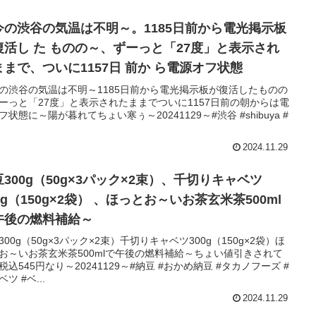
今の渋谷の気温は不明～。1185日前から電光掲示板
復活し た ものの～、ずーっと「27度」と表示され
ままで、ついに1157日 前か ら電源オフ状態
の渋谷の気温は不明～1185日前から電光掲示板が復活したものの
ーっと「27度」と表示されたままでついに1157日前の朝からは電
フ状態に～陽が暮れてちょい寒ぅ～20241129～#渋谷 #shibuya #
2024.11.29
豆300g（50g×3パック×2束）、千切りキャベツ
0g（150g×2袋） 、ほっとお～いお茶玄米茶500ml
午後の燃料補給～
300g（50g×3パック×2束）千切りキャベツ300g（150g×2袋）ほ
お～いお茶玄米茶500mlで午後の燃料補給～ちょい値引きされて
税込545円なり～20241129～#納豆 #おかめ納豆 #タカノフーズ #
ツ #ベ...
2024.11.29