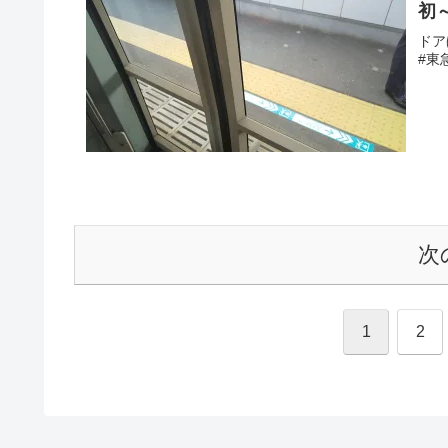
初
ドア
#東
次
1
2