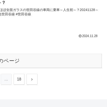
～？
ほぼ全面ガラスの世田谷線の車両に乗車～人生初～？20241128～
急世田谷線 #世田谷線
2024.11.28
のページ
次
…
18
へ