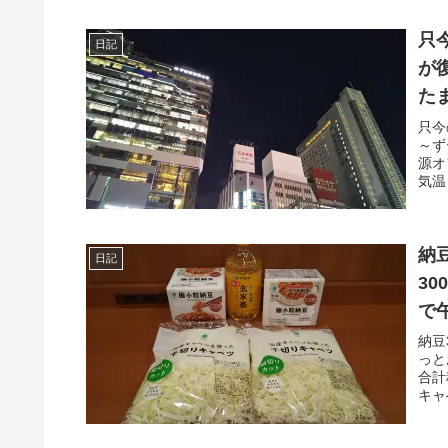
只
日記
が
た
只今
～ず
源オ
気温
納
日記
30
で
納豆
っと
合計
キャベ