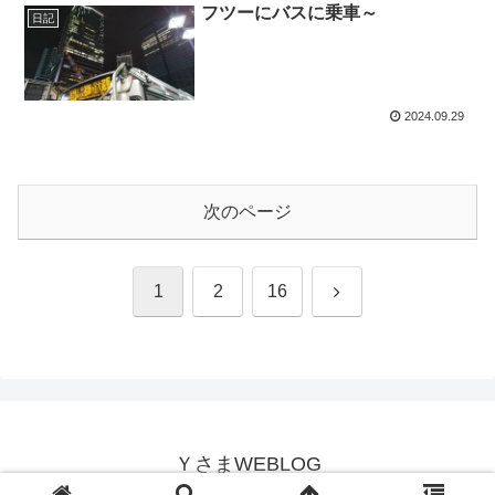
フツーにバスに乗車～
日記
2024.09.29
次のページ
次
1
2
16
へ
ＹさまWEBLOG