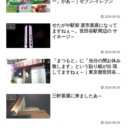
ー」があ～｜セブン-イレブン
2024.09.30
せたがや駅前 楽市楽座になって
日記
ますねぇ～。世田谷駅周辺の サ
イネージ～
2024.09.30
「まつもと」に「当分の間お休み
日記
致します」という貼り紙が出 現
してますねぇ～｜東京都世田谷区
世田谷4丁目
2024.09.30
三軒茶屋に来ましたあ～
日記
2024.09.29