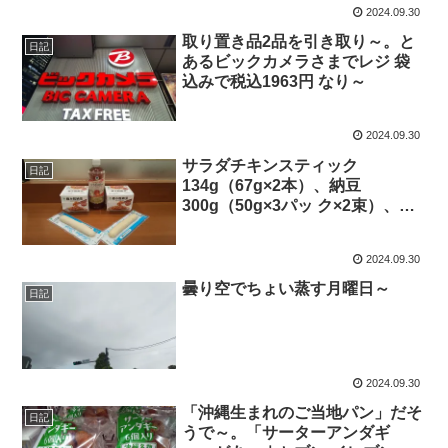
2024.09.30
取り置き品2品を引き取り～。と
日記
あるビックカメラさまでレジ 袋
込みで税込1963円 なり～
2024.09.30
サラダチキンスティック
日記
134g（67g×2本）、納豆
300g（50g×3パッ ク×2束）、ル
イボスティー600mlで午後の燃料
補給～
2024.09.30
曇り空でちょい蒸す月曜日～
日記
2024.09.30
「沖縄生まれのご当地パン」だそ
日記
うで～。「サーターアンダギ