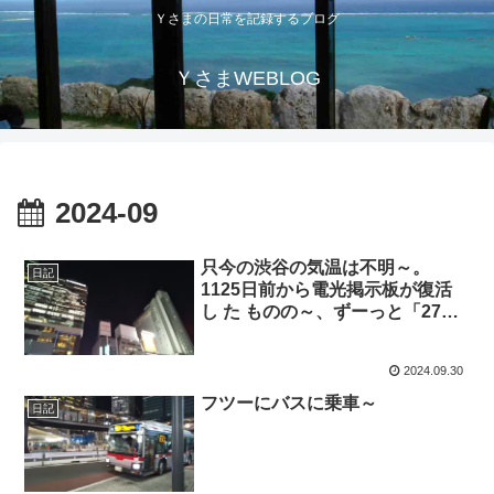
Ｙさまの日常を記録するブログ
ＹさまWEBLOG
2024-09
只今の渋谷の気温は不明～。
日記
1125日前から電光掲示板が復活
し た ものの～、ずーっと「27
度」と表示されたままで、ついに
1097日 前か ら電源オフ状態
2024.09.30
フツーにバスに乗車～
日記