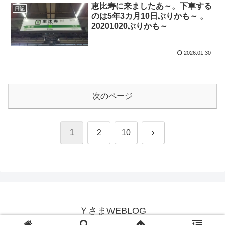
恵比寿に来ましたあ～。下車する
日記
のは5年3カ月10日ぶりかも～ 。
20201020ぶりかも～
2026.01.30
次のページ
次
1
2
10
へ
ＹさまWEBLOG