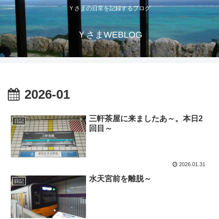
Ｙさまの日常を記録するブログ
ＹさまWEBLOG
2026-01
三軒茶屋に来ましたあ～。本日2
日記
回目～
2026.01.31
水天宮前を離脱～
日記