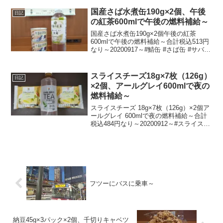
てちょい蒸し～20230609～#渋谷
#shibuya #気温
国産さば水煮缶190g×2個、午後
日記
の紅茶600mlで午後の燃料補給～
国産さば水煮缶190g×2個午後の紅茶
600mlで午後の燃料補給～合計税込513円
なり～20200917～#鯖缶 #さば缶 #サバ缶
#鯖 #さば #サバ #缶詰 #午後の紅茶 #紅
茶
スライスチーズ18g×7枚（126g）
日記
×2個、アールグレイ600mlで夜の
燃料補給～
スライスチーズ 18g×7枚（126g）×2個ア
ールグレイ 600mlで夜の燃料補給～合計
税込484円なり～20200912～#スライスチ
ーズ #プロセスチーズ #チーズ #アールグ
レイ #紅茶
フツーにバスに乗車～
納豆45g×3パック×2個、千切りキャベツ