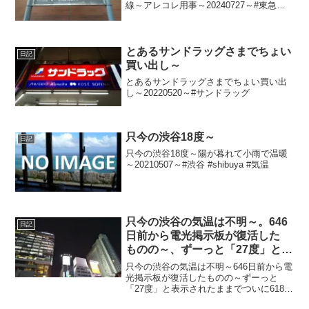
線～アレコレ用事～20240727～#東急世
田谷線 #東急線 #東急 #世田谷線 #世田谷
#setagaya #三軒茶屋 #三茶
とあるサンドラッグさまでちょい
日記
買い出し～
とあるサンドラッグさまでちょい買い出
し～20220520～#サンドラッグ
只今の渋谷18度～
日記
只今の渋谷18度～陽が暮れて小雨で温暖
～20210507～#渋谷 #shibuya #気温
只今の渋谷の気温は不明～。646
日記
日前から電光掲示板が復活した
ものの～、ずーっと「27度」と表
示されたままで、ついに618日前
只今の渋谷の気温は不明～646日前から電
か ら電源オフ状態に～
光掲示板が復活したものの～ずーっと
「27度」と表示されたままでついに618日
前の朝からは電源オフ状態に～陽が暮れ