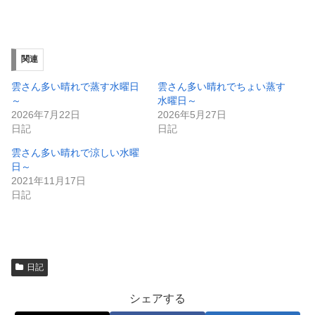
有
ク
(
リ
新
ッ
し
ク
い
し
ウ
て
ィ
く
関連
ン
だ
ド
さ
ウ
い
雲さん多い晴れで蒸す水曜日
雲さん多い晴れでちょい蒸す
で
(
～
水曜日～
開
新
き
し
2026年7月22日
2026年5月27日
ま
い
日記
日記
す
ウ
)
ィ
ン
雲さん多い晴れで涼しい水曜
ド
日～
ウ
で
2021年11月17日
開
日記
き
ま
す
)
日記
シェアする