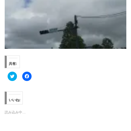
共有:
ク
F
リ
a
ッ
c
ク
e
し
b
て
o
T
o
いいね:
w
k
i
で
t
共
読み込み中…
t
有
e
す
r
る
で
に
共
は