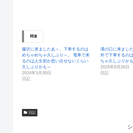
共
は
有
ク
(
リ
新
ッ
し
ク
い
し
ウ
て
ィ
く
ン
だ
関連
ド
さ
ウ
い
で
(
開
新
藤沢に来ましたあ～。下車するのは
溝の口に来まし
き
し
めちゃめちゃ久しぶり～。 電車で来
外で下車するのは
ま
い
す
ウ
るのは人生初か思い出せないくらい
ちゃ久しぶりか
)
ィ
久しぶりかも～
2025年8月26日
ン
ド
2024年3月30日
日記
ウ
日記
で
開
き
ま
す
)
日記
シ