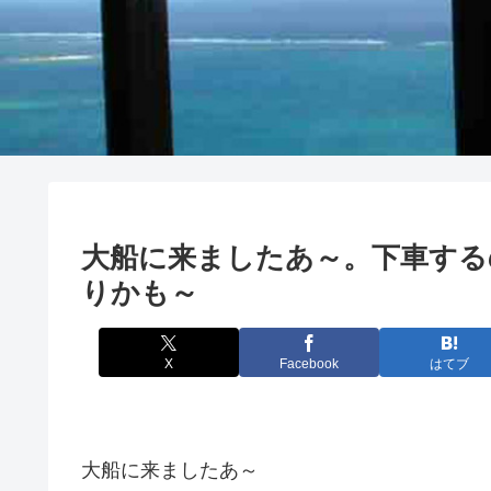
大船に来ましたあ～。下車する
りかも～
X
Facebook
はてブ
大船に来ましたあ～