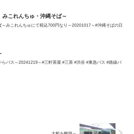
、みこれんちゅ・沖縄そば～
みこれんちゅにて税込700円なり～20201017～#沖縄そばの日
～
ス～20241219～#三軒茶屋 #三茶 #渋谷 #東急バス #路線バ
大船を離脱～