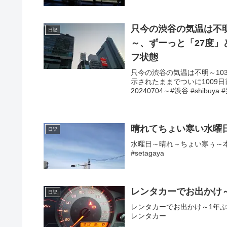
只今の渋谷の気温は不明
日記
～、ずーっと「27度」
フ状態
只今の渋谷の気温は不明～10
示されたままでついに1009
20240704～#渋谷 #shibuya 
晴れてちょい寒い水曜
日記
水曜日～晴れ～ちょい寒ぅ～本日
#setagaya
レンタカーでお出かけ
日記
レンタカーでお出かけ～1年ぶり～20
レンタカー