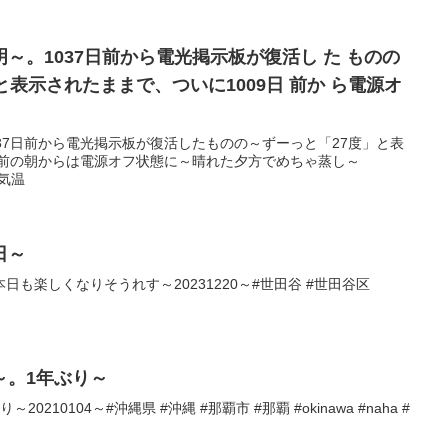
～。1037日前から電光掲示板が復活し た ものの
と表示されたままで、ついに1009日 前か ら電源オ
37日前から電光掲示板が復活したものの～ずーっと「27度」と表
日前の朝からは電源オフ状態に～晴れた夕方でめちゃ蒸し～
#気温
日～
も楽しくなりそうれす～20231220～#世田谷 #世田谷区
～。1年ぶり～
210104～#沖縄県 #沖縄 #那覇市 #那覇 #okinawa #naha #