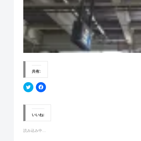
共有:
ク
F
リ
a
ッ
c
ク
e
し
b
て
o
T
o
w
k
いいね:
i
で
t
共
t
有
e
す
読み込み中…
r
る
で
に