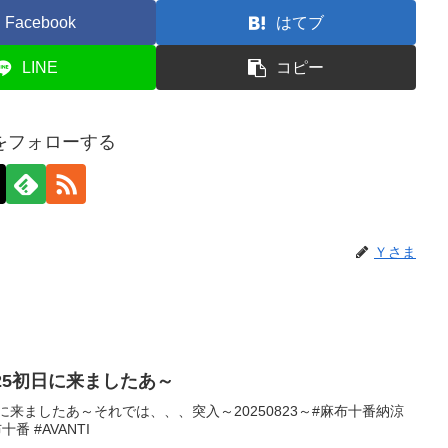
Facebook
はてブ
LINE
コピー
をフォローする
Ｙさま
25初日に来ましたあ～
に来ましたあ～それでは、、、突入～20250823～#麻布十番納涼
番 #AVANTI