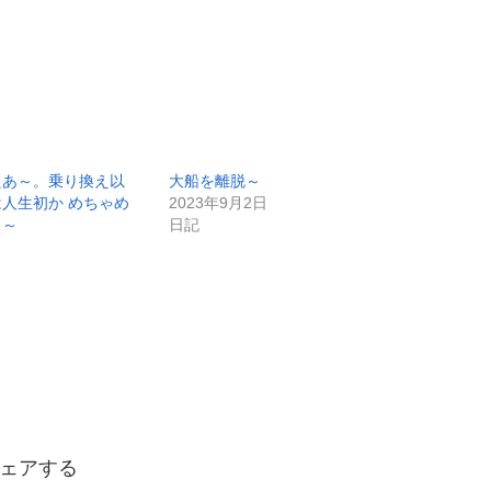
たあ～。乗り換え以
大船を離脱～
人生初か めちゃめ
2023年9月2日
も～
日記
ェアする