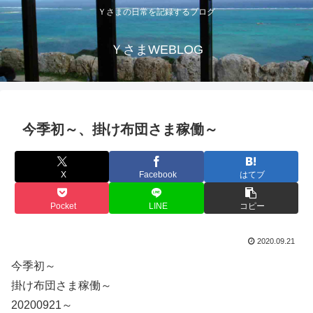
Ｙさまの日常を記録するブログ
ＹさまWEBLOG
今季初～、掛け布団さま稼働～
X
Facebook
はてブ
Pocket
LINE
コピー
2020.09.21
今季初～
掛け布団さま稼働～
20200921～