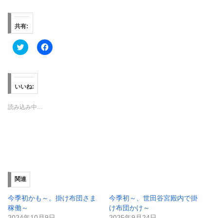
共有:
ク
F
リ
a
ッ
c
ク
e
し
b
て
o
T
o
いいね:
w
k
i
で
t
共
読み込み中…
t
有
e
す
r
る
で
に
共
は
有
ク
(
リ
新
ッ
し
ク
い
し
ウ
て
ィ
く
関連
ン
だ
ド
さ
ウ
い
今季初かも～。掛け布団さま
今季初～、世田谷宮殿内で掛
で
(
稼働～
け布団かけ～
開
新
き
し
2024年10月9日
2025年9月24日