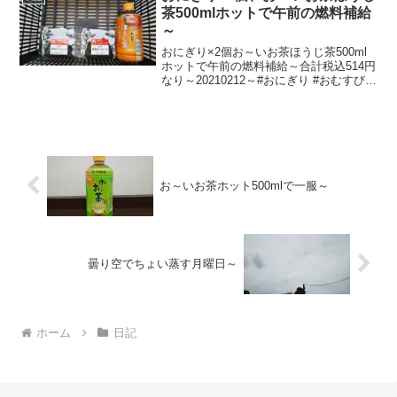
茶500mlホットで午前の燃料補給
～
おにぎり×2個お～いお茶ほうじ茶500ml
ホットで午前の燃料補給～合計税込514円
なり～20210212～#おにぎり #おむすび #
お～いお茶ほうじ茶 #お～いお茶 #ほうじ
茶
お～いお茶ホット500mlで一服～
曇り空でちょい蒸す月曜日～
ホーム
日記