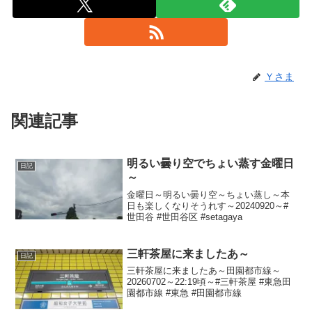
Ｙさま
関連記事
明るい曇り空でちょい蒸す金曜日
日記
～
金曜日～明るい曇り空～ちょい蒸し～本
日も楽しくなりそうれす～20240920～#
世田谷 #世田谷区 #setagaya
三軒茶屋に来ましたあ～
日記
三軒茶屋に来ましたあ～田園都市線～
20260702～22:19頃～#三軒茶屋 #東急田
園都市線 #東急 #田園都市線