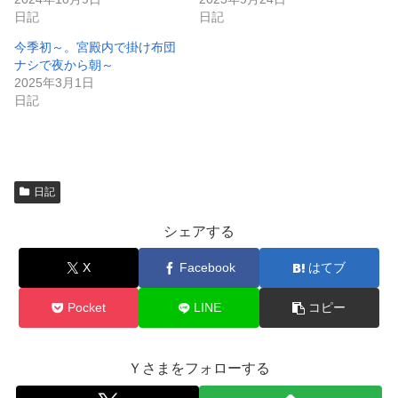
ま
い
日記
日記
す
ウ
)
ィ
ン
今季初～。宮殿内で掛け布団
ド
ナシで夜から朝～
ウ
で
2025年3月1日
開
日記
き
ま
す
)
日記
シェアする
X
Facebook
はてブ
Pocket
LINE
コピー
Ｙさまをフォローする