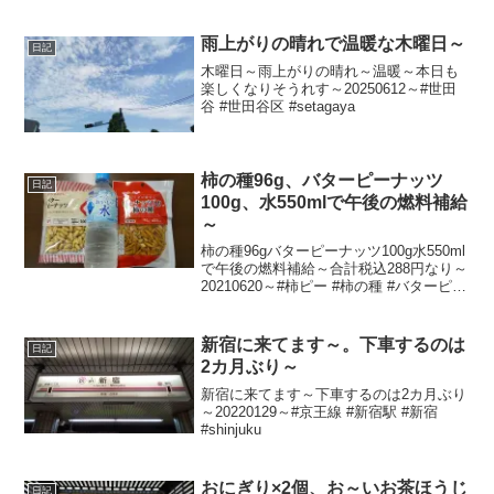
雨上がりの晴れで温暖な木曜日～
日記
木曜日～雨上がりの晴れ～温暖～本日も
楽しくなりそうれす～20250612～#世田
谷 #世田谷区 #setagaya
柿の種96g、バターピーナッツ
日記
100g、水550mlで午後の燃料補給
～
柿の種96gバターピーナッツ100g水550ml
で午後の燃料補給～合計税込288円なり～
20210620～#柿ピー #柿の種 #バターピー
ナッツ #バタピー #ピーナッツ
新宿に来てます～。下車するのは
日記
2カ月ぶり～
新宿に来てます～下車するのは2カ月ぶり
～20220129～#京王線 #新宿駅 #新宿
#shinjuku
おにぎり×2個、お～いお茶ほうじ
日記