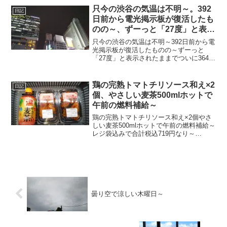
只今の渋谷の気温は不明～。392
日記
日前から電光掲示板が復活したも
のの～、ずーっと「27度」と表示
されたままで、ついに364日前か
只今の渋谷の気温は不明～392日前から電
ら電源オフ状態に～
光掲示板が復活したものの～ずーっと
「27度」と表示されたままでついに364日
前の朝からは電源オフ状態に～陽が暮れ
て風さんそよーでちょい蒸し～20220928
～#渋谷 #shibuya #気温
鶏の完熟トマトチリソース和え×2
日記
個、やさしい麦茶500mlホットで
午前の燃料補給～
鶏の完熟トマトチリソース和え×2個やさ
しい麦茶500mlホットで午前の燃料補給～
レジ袋込みで合計税込719円なり～
20210227～#トマト #チリソース #チキン
#麦茶
曇り空で涼しい木曜日～