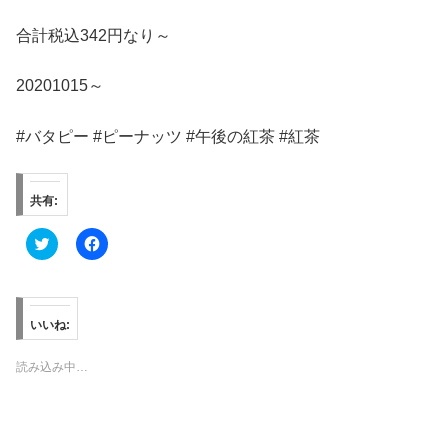
合計税込342円なり～
20201015～
#バタピー #ピーナッツ #午後の紅茶 #紅茶
共有:
ク
F
リ
a
ッ
c
ク
e
し
b
て
o
T
o
いいね:
w
k
i
で
t
共
読み込み中…
t
有
e
す
r
る
で
に
共
は
有
ク