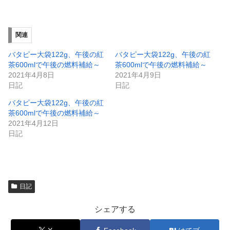
(
リ
新
ッ
し
ク
い
し
ウ
て
ィ
く
関連
ン
だ
ド
さ
ウ
い
バタピー大袋122g、午後の紅
バタピー大袋122g、午後の紅
で
(
茶600mlで午後の燃料補給～
茶600mlで午後の燃料補給～
開
新
き
し
2021年4月8日
2021年4月9日
ま
い
日記
日記
す
ウ
)
ィ
ン
バタピー大袋122g、午後の紅
ド
茶600mlで午後の燃料補給～
ウ
で
2021年4月12日
開
日記
き
ま
す
)
日記
シェアする