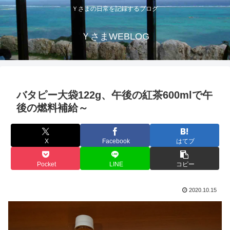
Ｙさまの日常を記録するブログ
ＹさまWEBLOG
バタピー大袋122g、午後の紅茶600mlで午
後の燃料補給～
X
Facebook
はてブ
Pocket
LINE
コピー
2020.10.15