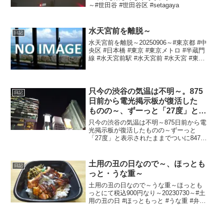
～#世田谷 #世田谷区 #setagaya
水天宮前を離脱～
日記
水天宮前を離脱～20250906～#東京都 #中
央区 #日本橋 #東京 #東京メトロ #半蔵門
線 #水天宮前駅 #水天宮前 #水天宮 #東京
シティエアターミナル前
只今の渋谷の気温は不明～。875
日記
日前から電光掲示板が復活した
ものの～、ずーっと「27度」と表
示されたままで、ついに847日前
只今の渋谷の気温は不明～875日前から電
か ら電源オフ状態に
光掲示板が復活したものの～ずーっと
「27度」と表示されたままでついに847日
前の朝からは電源オフ状態に～陽が暮れ
て寒ぅ～20240124～#渋谷 #shibuya #気
温
土用の丑の日なので～、ほっとも
日記
っと・うな重～
土用の丑の日なので～うな重～ほっとも
っとにて税込900円なり～20230730～#土
用の丑の日 #ほっともっと #うな重 #弁当
#鰻 #うなぎ #ウナギ