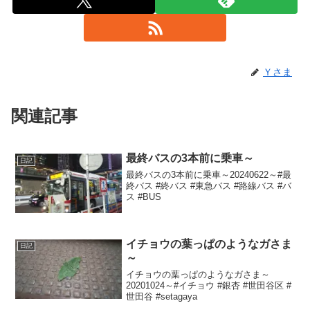
Ｙさま
関連記事
最終バスの3本前に乗車～
日記
最終バスの3本前に乗車～20240622～#最
終バス #終バス #東急バス #路線バス #バ
ス #BUS
イチョウの葉っぱのようなガさま
日記
～
イチョウの葉っぱのようなガさま～
20201024～#イチョウ #銀杏 #世田谷区 #
世田谷 #setagaya