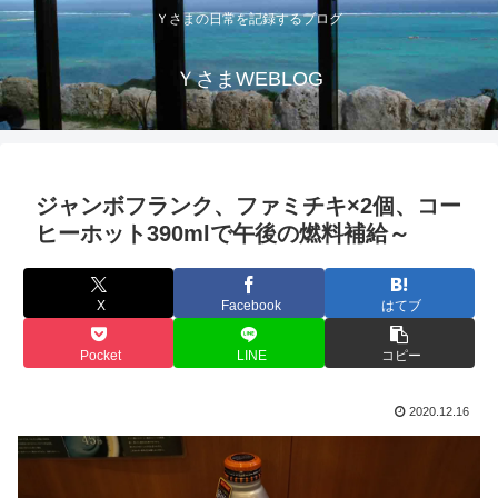
Ｙさまの日常を記録するブログ
ＹさまWEBLOG
ジャンボフランク、ファミチキ×2個、コー
ヒーホット390mlで午後の燃料補給～
X
Facebook
はてブ
Pocket
LINE
コピー
2020.12.16