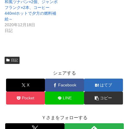
で
和風ツナパン×2個、ジャンボ
開
フランク×2本、コーヒー
き
ま
440mlホットで夕方の燃料補
す
)
給～
2020年12月18日
日記
日記
シェアする
X
Facebook
はてブ
Pocket
LINE
コピー
Ｙさまをフォローする