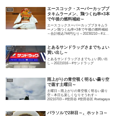
エースコック・スーパーカップブ
日記
タキムラーメン、鶏つくね串×3本
で午後の燃料補給～
エースコックスーパーカップブタキムラ
ーメン鶏つくね串×3本で午後の燃料補給
～合計税込744円なり～20230210～#エー
スコック #スーパーカップ #ブタキム #豚
キムチ #キムチ #カップラーメン #カップ
麺 #ラーメン #らーめん #...
とあるサンドラッグさまでちょい
日記
買い出し～
とあるサンドラッグさまでちょい買い出
し～20221016～#サンドラッグ
雨上がりの青空覗く明るい曇り空
日記
で蒸す土曜日～
土曜日～雨上がりの青空覗く明るい曇り
空～本日も楽しくなりそうれす～
20210703～#世田谷 #世田谷区 #setagaya
パラソルで2杯目～。ホットコ～
日記