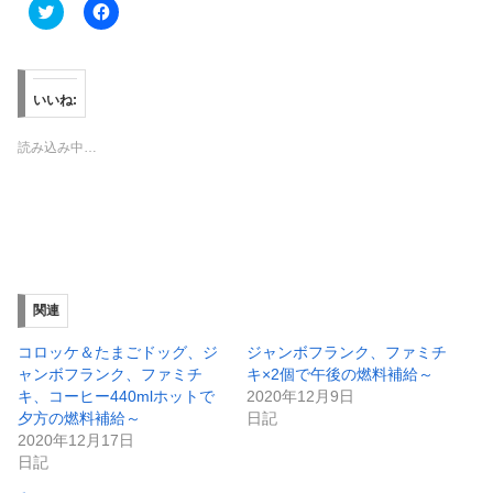
ク
F
リ
a
ッ
c
ク
e
し
b
て
o
T
o
いいね:
w
k
i
で
t
共
読み込み中…
t
有
e
す
r
る
で
に
共
は
有
ク
(
リ
新
ッ
し
ク
い
し
ウ
て
ィ
く
関連
ン
だ
ド
さ
ウ
い
コロッケ＆たまごドッグ、ジ
ジャンボフランク、ファミチ
で
(
ャンボフランク、ファミチ
キ×2個で午後の燃料補給～
開
新
き
し
キ、コーヒー440mlホットで
2020年12月9日
ま
い
夕方の燃料補給～
日記
す
ウ
)
ィ
2020年12月17日
ン
日記
ド
ウ