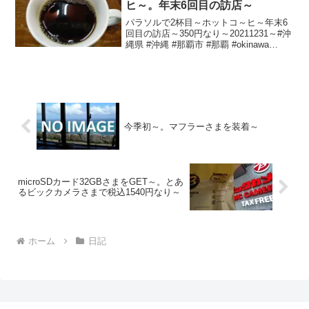
ヒ～。年末6回目の訪店～
パラソルで2杯目～ホットコ～ヒ～年末6
回目の訪店～350円なり～20211231～#沖
縄県 #沖縄 #那覇市 #那覇 #okinawa
#naha #ホットコーヒー #コーヒー
今季初～。マフラーさまを装着～
microSDカード32GBさまをGET～。とあ
るビックカメラさまで税込1540円なり～
ホーム
日記