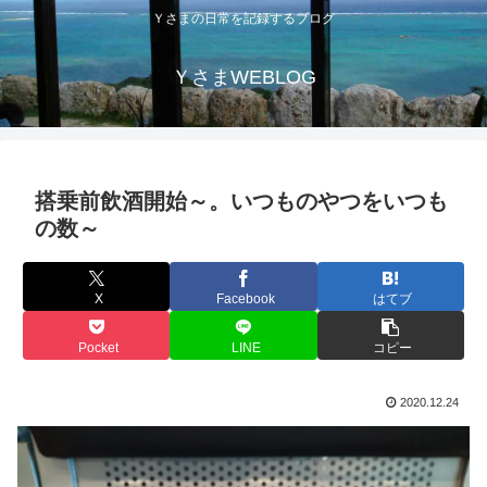
Ｙさまの日常を記録するブログ
ＹさまWEBLOG
搭乗前飲酒開始～。いつものやつをいつも
の数～
X
Facebook
はてブ
Pocket
LINE
コピー
2020.12.24