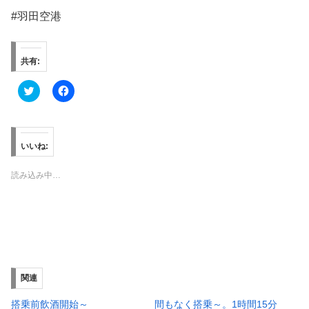
#羽田空港
共有:
ク
F
リ
a
ッ
c
ク
e
し
b
て
o
T
o
いいね:
w
k
i
で
t
共
読み込み中…
t
有
e
す
r
る
で
に
共
は
有
ク
(
リ
新
ッ
し
ク
い
し
ウ
て
ィ
く
関連
ン
だ
ド
さ
ウ
い
搭乗前飲酒開始～
間もなく搭乗～。1時間15分