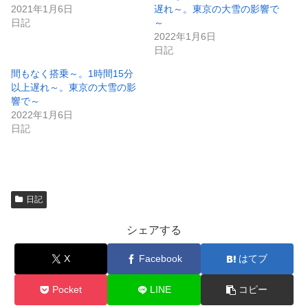
で
(
2021年1月6日
遅れ～。東京の大雪の影響で
開
新
き
し
日記
～
ま
い
2022年1月6日
す
ウ
)
ィ
日記
ン
ド
間もなく搭乗～。1時間15分
ウ
で
以上遅れ～。東京の大雪の影
開
響で～
き
ま
2022年1月6日
す
)
日記
日記
シェアする
X
Facebook
はてブ
Pocket
LINE
コピー