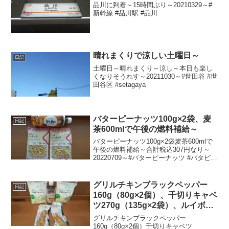
品川に到着～15時間ぶり～20210329～#
新幹線 #品川駅 #品川
晴れまくりで涼しい土曜日～
日記
土曜日～晴れまくり～涼し～本日も楽し
くなりそうれす～20211030～#世田谷 #世
田谷区 #setagaya
バターピーナッツ100g×2袋、麦
日記
茶600mlで午後の燃料補給～
バターピーナッツ100g×2袋麦茶600mlで
午後の燃料補給～合計税込307円なり～
20220709～#バターピーナッツ #バタピー
#ピーナッツ #麦茶 #むぎ茶
グリルチキンブラックペッパー
日記
160g（80g×2個）、千切りキャベ
ツ270g（135g×2袋）、ルイボス
ティー600mlで午後の燃料補給～
グリルチキンブラックペッパー
160g（80g×2個）千切りキャベツ