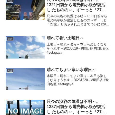
日記
1321日前から電光掲示板が復活
し たものの～、ずーっと「27
度」と表示されたままで、ついに
只今の渋谷の気温は不明～1321日前から
1293日 前から電源オフ状態
電光掲示板が復活したものの～ずーっと
「27度」と表示されたままでついに1293
日前の朝からは電源オフ状態に～陽が暮
れて風さんそよーでちょい寒ぅ～
20250415～#渋谷 #shibuya #気温
晴れて暑い土曜日～
日記
土曜日～晴れ～暑ぅ～本日も楽しくなり
そうれす～20230819～#世田谷 #世田谷区
#setagaya
晴れてちょい寒い水曜日～
日記
水曜日～晴れ～ちょい寒ぅ～本日も楽し
くなりそうれす～20231220～#世田谷 #世
田谷区 #setagaya
只今の渋谷の気温は不明～。
日記
1387日前から電光掲示板が復活
し たものの～、ずーっと「27