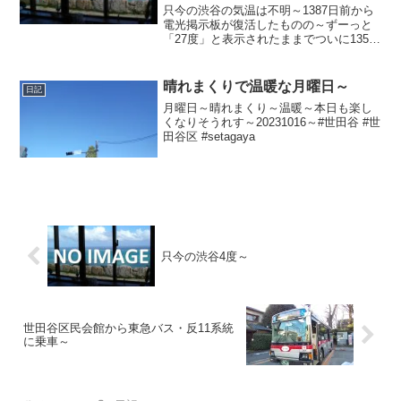
度」と表示されたままで、ついに
只今の渋谷の気温は不明～1387日前から
1359日 前から電源オフ状態
電光掲示板が復活したものの～ずーっと
「27度」と表示されたままでついに1359
日前の朝からは電源オフ状態に～陽が暮
れてちょい蒸し～20250620～#渋谷
#shibuya #気温
晴れまくりで温暖な月曜日～
日記
月曜日～晴れまくり～温暖～本日も楽し
くなりそうれす～20231016～#世田谷 #世
田谷区 #setagaya
只今の渋谷4度～
世田谷区民会館から東急バス・反11系統
に乗車～