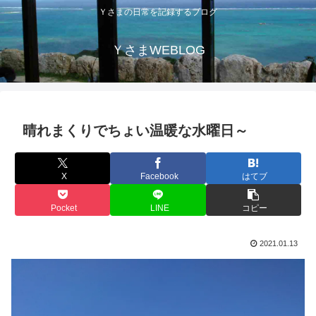
Ｙさまの日常を記録するブログ
ＹさまWEBLOG
晴れまくりでちょい温暖な水曜日～
X
Facebook
はてブ
Pocket
LINE
コピー
2021.01.13