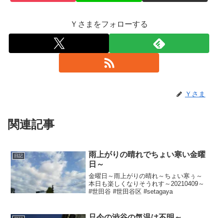
Ｙさまをフォローする
Ｙさま
関連記事
雨上がりの晴れでちょい寒い金曜
日記
日～
金曜日～雨上がりの晴れ～ちょい寒ぅ～
本日も楽しくなりそうれす～20210409～
#世田谷 #世田谷区 #setagaya
只今の渋谷の気温は不明～。