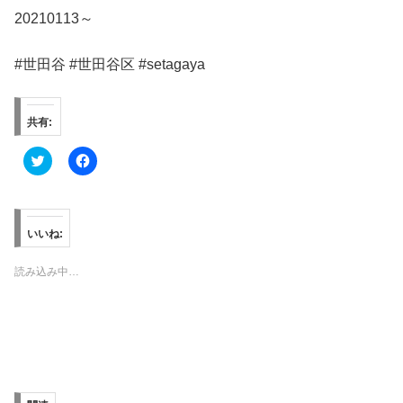
20210113～
#世田谷 #世田谷区 #setagaya
共有:
ク
F
リ
a
ッ
c
ク
e
し
b
て
o
T
o
いいね:
w
k
i
で
t
共
読み込み中…
t
有
e
す
r
る
で
に
共
は
有
ク
(
リ
新
ッ
し
ク
い
し
ウ
て