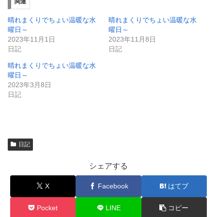
ィ
く
関連
ン
だ
ド
さ
ウ
い
晴れまくりでちょい温暖な水
晴れまくりでちょい温暖な水
で
(
曜日～
曜日～
開
新
き
し
2023年11月1日
2023年11月8日
ま
い
日記
日記
す
ウ
)
ィ
ン
晴れまくりでちょい温暖な水
ド
曜日～
ウ
で
2023年3月8日
開
日記
き
ま
す
)
日記
シェアする
X
Facebook
はてブ
Pocket
LINE
コピー