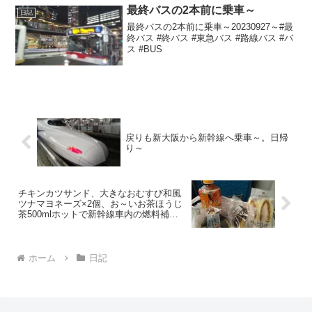
最終バスの2本前に乗車～
日記
最終バスの2本前に乗車～20230927～#最
終バス #終バス #東急バス #路線バス #バ
ス #BUS
戻りも新大阪から新幹線へ乗車～。日帰
り～
チキンカツサンド、大きなおむすび和風
ツナマヨネーズ×2個、お～いお茶ほうじ
茶500mlホットで新幹線車内の燃料補給
～
ホーム
日記