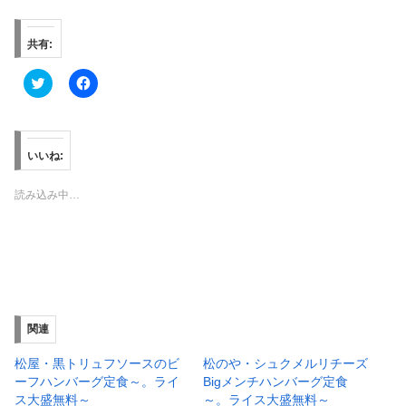
共有:
ク
F
リ
a
ッ
c
ク
e
し
b
て
o
T
o
いいね:
w
k
i
で
t
共
読み込み中…
t
有
e
す
r
る
で
に
共
は
有
ク
(
リ
新
ッ
し
ク
い
し
ウ
て
ィ
く
関連
ン
だ
ド
さ
ウ
い
松屋・黒トリュフソースのビ
松のや・シュクメルリチーズ
で
(
ーフハンバーグ定食～。ライ
Bigメンチハンバーグ定食
開
新
き
し
ス大盛無料～
～。ライス大盛無料～