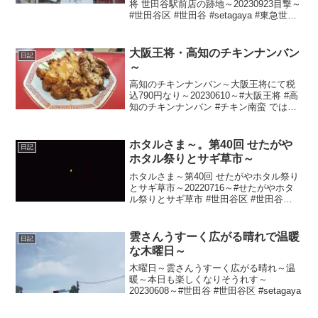
将 世田谷駅前店の跡地～20230923目撃～
#世田谷区 #世田谷 #setagaya #東急世田
谷線 #世田谷線 #世田谷駅 #大阪王将 #焼
肉
大阪王将・高知のチキンナンバン
日記
～
高知のチキンナンバン～大阪王将にて税
込790円なり～20230610～#大阪王将 #高
知のチキンナンバン #チキン南蛮 ではな
く #チキンナンバン
ホタルさま～。第40回 せたがや
日記
ホタル祭りとサギ草市～
ホタルさま～第40回 せたがやホタル祭り
とサギ草市～20220716～#せたがやホタ
ル祭りとサギ草市 #世田谷区 #世田谷
#setagaya #蛍 #ほたる #ホタル #鷺草 #
さぎ草 #サギ草
雲さんうすーく広がる晴れで温暖
日記
な木曜日～
木曜日～雲さんうすーく広がる晴れ～温
暖～本日も楽しくなりそうれす～
20230608～#世田谷 #世田谷区 #setagaya