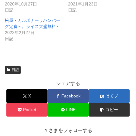
ま
い
2020年10月27日
2021年1月23日
す
ウ
)
ィ
日記
日記
ン
ド
松屋・カルボナーラハンバー
ウ
で
グ定食～。ライス大盛無料～
開
2022年2月27日
き
ま
日記
す
)
日記
シェアする
X
Facebook
はてブ
Pocket
LINE
コピー
Ｙさまをフォローする