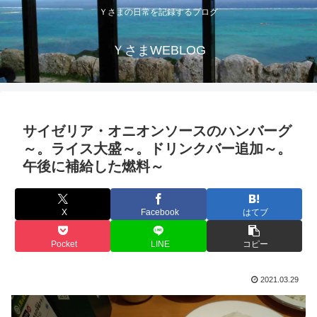
Ｙさまの日常を記録するブログ
ＹさまWEBLOG
サイゼリア・オニオンソースのハンバーグ
～。ライス大盛～。ドリンクバー追加～。
午後に補給した燃料～
X
Facebook
はてブ
Pocket
LINE
コピー
2021.03.29