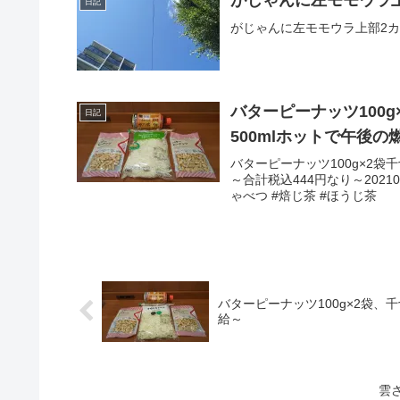
がじゃんに左モモウラ
日記
がじゃんに左モモウラ上部2カ所
バターピーナッツ100
日記
500mlホットで午後の
バターピーナッツ100g×2袋
～合計税込444円なり～2021
ゃべつ #焙じ茶 #ほうじ茶
バターピーナッツ100g×2袋、
給～
雲