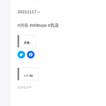
20211117～
#渋谷 #shibuya #気温
共有:
ク
F
リ
a
ッ
c
ク
e
し
b
て
o
T
o
w
k
いいね:
i
で
t
共
t
有
e
す
読み込み中…
r
る
で
に
共
は
有
ク
(
リ