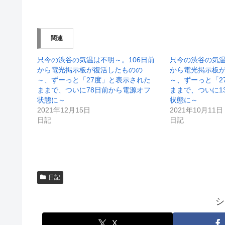
新
ッ
し
ク
い
し
ウ
て
ィ
く
ン
だ
関連
ド
さ
ウ
い
で
(
開
新
只今の渋谷の気温は不明～。106日前
只今の渋谷の気温
き
し
から電光掲示板が復活したものの
から電光掲示板
ま
い
す
ウ
～、ずーっと「27度」と表示された
～、ずーっと「2
)
ィ
ままで、ついに78日前から電源オフ
ままで、ついに1
ン
ド
状態に～
状態に～
ウ
2021年12月15日
2021年10月11日
で
開
日記
日記
き
ま
す
)
日記
シ
X