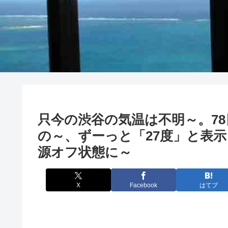
只今の渋谷の気温は不明～。7
の～、ずーっと「27度」と表
源オフ状態に～
X
Facebook
はてブ