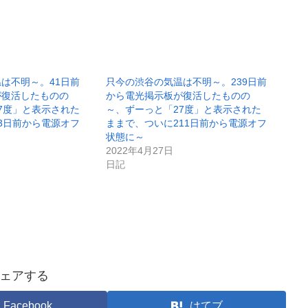
は不明～。41日前
只今の渋谷の気温は不明～。239日前
が復活したものの
から電光掲示板が復活したものの
7度」と表示された
～、ずーっと「27度」と表示された
3日前から電源オフ
ままで、ついに211日前から電源オフ
状態に～
2022年4月27日
日記
ェアする
Facebook
はてブ