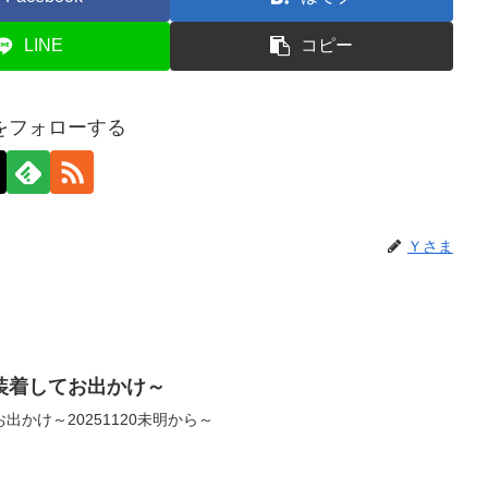
LINE
コピー
をフォローする
Ｙさま
装着してお出かけ～
かけ～20251120未明から～