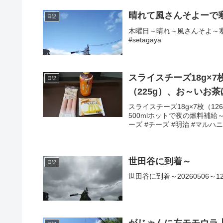
晴れて風さんそよーで
日記
木曜日～晴れ～風さんそよ～寒ぅ
#setagaya
スライスチーズ18g×7
日記
（225g）、お～いお
スライスチーズ18g×7枚（12
500mlホットで夜の燃料補給～
ーズ #チーズ #明治 #マルハニチ
世田谷に到着～
日記
世田谷に到着～20260506～12: