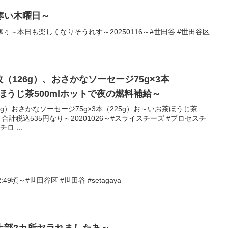
寒い木曜日～
～本日も楽しくなりそうれす～20250116～#世田谷 #世田谷区
枚（126g）、おさかなソーセージ75g×3本
茶ほうじ茶500mlホットで夜の燃料補給～
6g）おさかなソーセージ75g×3本（225g）お～いお茶ほうじ茶
合計税込535円なり～20201026～#スライスチーズ #プロセスチ
ロ ...
49頃～#世田谷区 #世田谷 #setagaya