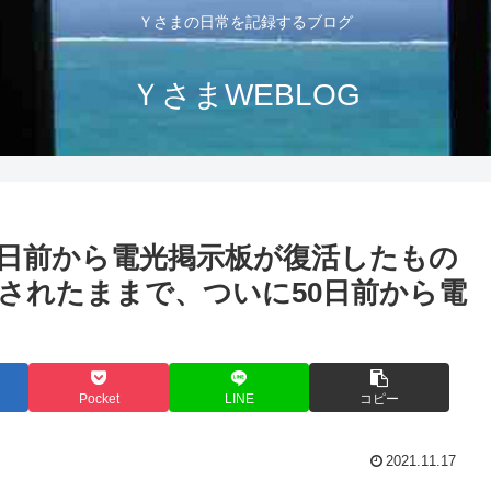
Ｙさまの日常を記録するブログ
ＹさまWEBLOG
8日前から電光掲示板が復活したもの
示されたままで、ついに50日前から電
Pocket
LINE
コピー
2021.11.17