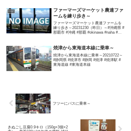
ボフランク #フランクフルト #おにぎり #
おむすび #麦茶 #むぎ茶
ファーマーズマーケット農連ファ
日記
ームを練り歩き～
ファーマーズマーケット農連ファームを
練り歩き～20231230（昨日）～#沖縄県 #
那覇市 #沖縄 #那覇 #okinawa #naha #の
うれんプラザ
焼津から東海道本線に乗車～
日記
焼津から東海道本線に乗車～20210722～
#静岡県 #焼津市 #静岡 #焼津 #焼津駅 #
東海道線 #東海道本線
フツーにバスに乗車～
きぬごし豆腐0.9キロ（150g×3個×2