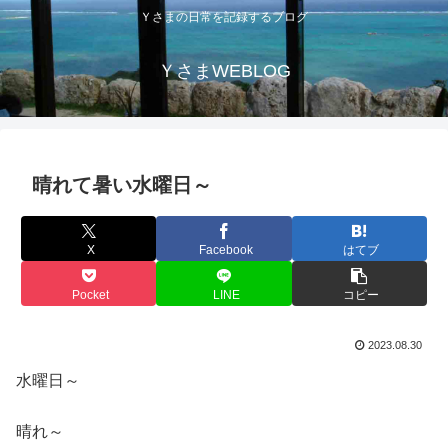
Ｙさまの日常を記録するブログ
ＹさまWEBLOG
晴れて暑い水曜日～
X
Facebook
はてブ
Pocket
LINE
コピー
2023.08.30
水曜日～
晴れ～