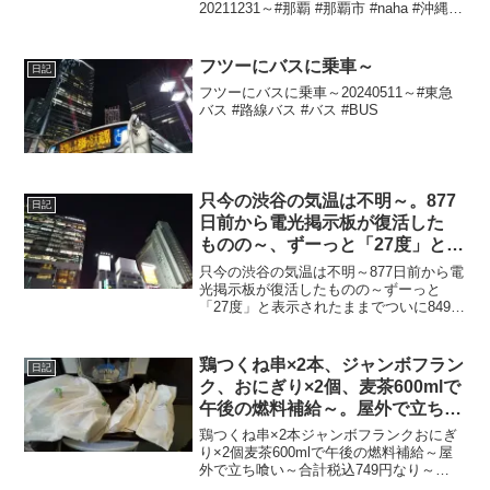
20211231～#那覇 #那覇市 #naha #沖縄 #
沖縄県 #okinawa #年越しそば #沖縄そば
フツーにバスに乗車～
日記
フツーにバスに乗車～20240511～#東急
バス #路線バス #バス #BUS
只今の渋谷の気温は不明～。877
日記
日前から電光掲示板が復活した
ものの～、ずーっと「27度」と表
示されたままで、ついに849日前
只今の渋谷の気温は不明～877日前から電
か ら電源オフ状態に
光掲示板が復活したものの～ずーっと
「27度」と表示されたままでついに849日
前の朝からは電源オフ状態に～陽が暮れ
て風さんそよーでめちゃ寒ぅ～20240126
～#渋谷 #shibuya #気温
鶏つくね串×2本、ジャンボフラン
日記
ク、おにぎり×2個、麦茶600mlで
午後の燃料補給～。屋外で立ち喰
い～
鶏つくね串×2本ジャンボフランクおにぎ
り×2個麦茶600mlで午後の燃料補給～屋
外で立ち喰い～合計税込749円なり～
20211110～#鶏つくね串 #つくね #ジャン