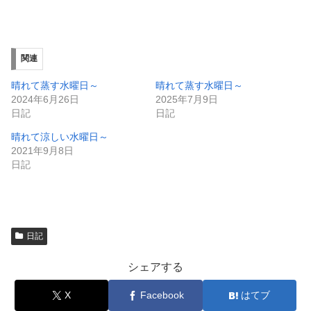
有
ク
(
リ
新
ッ
し
ク
い
し
ウ
て
ィ
く
関連
ン
だ
ド
さ
ウ
い
晴れて蒸す水曜日～
晴れて蒸す水曜日～
で
(
2024年6月26日
2025年7月9日
開
新
き
し
日記
日記
ま
い
す
ウ
晴れて涼しい水曜日～
)
ィ
ン
2021年9月8日
ド
日記
ウ
で
開
き
ま
す
)
日記
シェアする
X
Facebook
はてブ