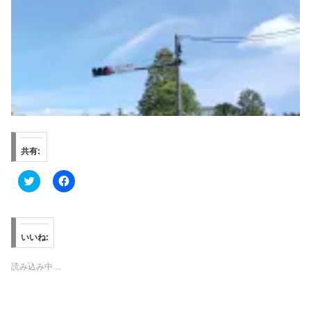
共有:
ク
F
リ
a
ッ
c
ク
e
し
b
て
o
T
o
いいね:
w
k
i
で
t
共
読み込み中…
t
有
e
す
r
る
で
に
共
は