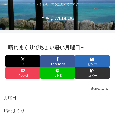
Ｙさまの日常を記録するブログ
ＹさまWEBLOG
晴れまくりでちょい暑い月曜日～
X
Facebook
はてブ
Pocket
LINE
コピー
2023.10.30
月曜日～
晴れまくり～