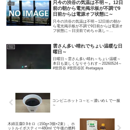
只今の渋谷の気温は不明～。12日
日記
前の朝から電光掲示板が不調で9
日前からは電源オフ状態に～
只今の渋谷の気温は不明～12日前の朝か
ら電光掲示板が不調で9日前からは電源オ
フ状態に～日没前でめちゃ蒸し～
20210707～#渋谷 #shibuya #気温
雲さん多い晴れでちょい温暖な日
日記
曜日～
日曜日～雲さん多い晴れ～ちょい温暖～
本日も楽しくなりそうれす～20260524～
#世田谷 #世田谷区 #setagaya
コンビニホットコ～ヒ～濃いめＬで一服
～
木綿豆腐0.9キロ（150g×3個×2束）、ホ
ットルイボスティー480ml で午後の燃料