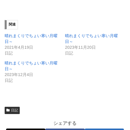
有
ク
(
リ
新
ッ
し
ク
い
し
ウ
て
ィ
く
関連
ン
だ
ド
さ
ウ
い
晴れまくりでちょい寒い月曜
晴れまくりでちょい寒い月曜
で
(
日～
日～
開
新
き
し
2021年4月19日
2023年11月20日
ま
い
日記
日記
す
ウ
)
ィ
ン
晴れまくりでちょい寒い月曜
ド
日～
ウ
で
2023年12月4日
開
日記
き
ま
す
)
日記
シェアする