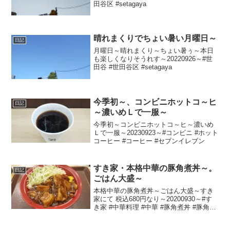
田谷区 #setagaya
晴れまくりでちょい暑い月曜日～
日記
月曜日～晴れまくり～ちょい暑ぅ～本日
も楽しくなりそうれす～20220926～#世
田谷 #世田谷区 #setagaya
今季初～、コンビニホットコ～ヒ
日記
～濃いめＬで一服～
今季初～コンビニホットコ～ヒ～濃いめ
Ｌで一服～20230923～#コンビニ #ホット
コーヒー #コーヒー #セブンイレブン
すき家・本格中華の豚角煮丼～。
日記
ごはん大盛～
本格中華の豚角煮丼～ごはん大盛～すき
家にて 税込680円なり～20200930～#す
き家 #中華料理 #中華 #豚角煮丼 #豚角煮
#角煮 #丼 #大盛