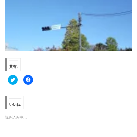
共有:
ク
F
リ
a
ッ
c
ク
e
し
b
て
o
T
o
いいね:
w
k
i
で
t
共
読み込み中…
t
有
e
す
r
る
で
に
共
は