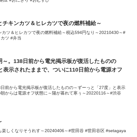
とチキンカツ＆ヒレカツで夜の燃料補給～
ツ＆ヒレカツで夜の燃料補給～税込594円なり～20210430～#
カツ #弁当
明～。138日前から電光掲示板が復活したものの
と表示されたままで、ついに110日前から電源オフ
8日前から電光掲示板が復活したものの～ずーっと「27度」と表示
朝からは電源オフ状態に～陽が暮れて寒ぅ～20220116～#渋谷
～
くなりそうれす～20240406～#世田谷 #世田谷区 #setagaya