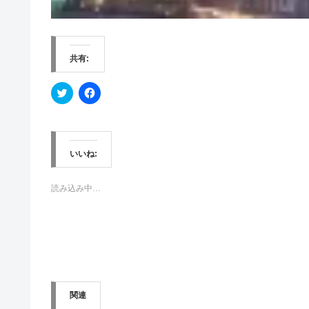
共有:
ク
F
リ
a
ッ
c
ク
e
し
b
て
o
T
o
w
k
いいね:
i
で
t
共
t
有
e
す
読み込み中…
r
る
で
に
共
は
有
ク
(
リ
新
ッ
し
ク
い
し
ウ
て
ィ
く
ン
だ
関連
ド
さ
ウ
い