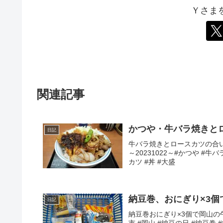
Ｙさま
関連記事
かつや・牛バラ焼きと
日記
牛バラ焼きとロースカツの合い
～20231022～#かつや #
カツ #丼 #大盛
納豆巻、おにぎり×3
日記
納豆巻おにぎり×3個で岡山の午
市 #岡山 #納豆の日 #納豆巻 