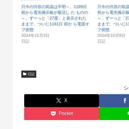
で
(
開
新
只今の渋谷の気温は不明～。1189日
只今の渋谷の気温
き
し
前から電光掲示板が復活し た ものの
前から電光掲示板
ま
い
す
ウ
～、ずーっと「27度」と表示された
～、ずーっと「2
)
ィ
ままで、ついに1161日 前か ら電源オ
ままで、ついに11
ン
ド
フ状態
フ状態
ウ
2024年12月3日
2024年10月8日
で
開
日記
日記
き
ま
す
)
日記
シ
X
Pocket