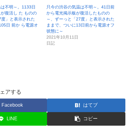
は不明～。1133日
只今の渋谷の気温は不明～。41日前
が復活し た ものの
から電光掲示板が復活したものの
7度」と表示された
～、ずーっと「27度」と表示された
05日 前か ら電源オ
ままで、ついに13日前から電源オフ
状態に～
2021年10月11日
日記
ェアする
Facebook
はてブ
LINE
コピー