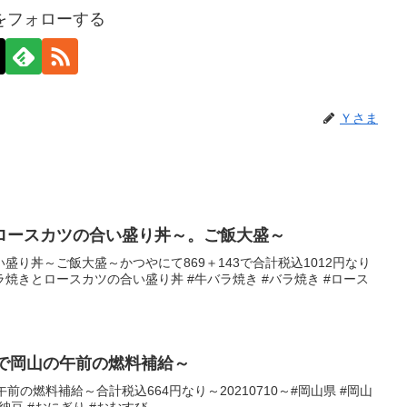
をフォローする
Ｙさま
ロースカツの合い盛り丼～。ご飯大盛～
盛り丼～ご飯大盛～かつやにて869＋143で合計税込1012円なり
牛バラ焼きとロースカツの合い盛り丼 #牛バラ焼き #バラ焼き #ロース
個で岡山の午前の燃料補給～
前の燃料補給～合計税込664円なり～20210710～#岡山県 #岡山
#納豆 #おにぎり #おむすび