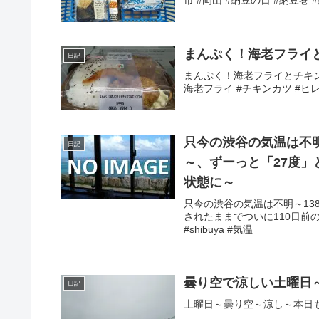
まんぷく！海老フライ
日記
まんぷく！海老フライとチキンカ
海老フライ #チキンカツ #ヒレ
只今の渋谷の気温は不
日記
～、ずーっと「27度」
状態に～
只今の渋谷の気温は不明～13
されたままでついに110日前の
#shibuya #気温
曇り空で涼しい土曜日
日記
土曜日～曇り空～涼し～本日も楽し