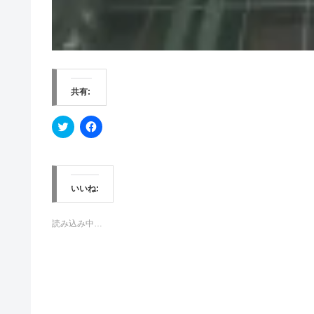
共有:
ク
F
リ
a
ッ
c
ク
e
し
b
て
o
T
o
w
k
いいね:
i
で
t
共
t
有
e
す
読み込み中…
r
る
で
に
共
は
有
ク
(
リ
新
ッ
し
ク
い
し
ウ
て