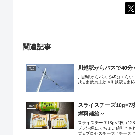
関連記事
川越駅からバスで40
日記
川越駅からバスで45分くらい～東
越 #東武東上線 #川越駅 #東
スライスチーズ18g×7
日記
燃料補給～
スライスチーズ18g×7枚（1
ブン沖縄にてちょい値引きされて
ズ #プロセスチーズ #チーズ #伊