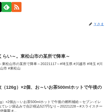
Ｙさま
分くらい～。東松山市の某所で降車～
松山市の某所で降車～20221117～#埼玉県 #川越市 #埼玉 #川
松山市 #東松山
枚（126g）×2個、お～いお茶500mlホットで午後の
26g）×2個お～いお茶500mlホットで午後の燃料補給～セブン-イレ
レジ袋込みで合計税込527円なり～20221228～#スライスチー
藤園 #...