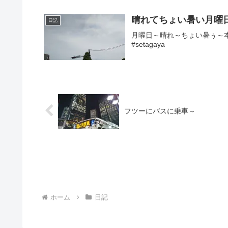
晴れてちょい暑い月曜
日記
月曜日～晴れ～ちょい暑ぅ～本日
#setagaya
フツーにバスに乗車～
ホーム
日記