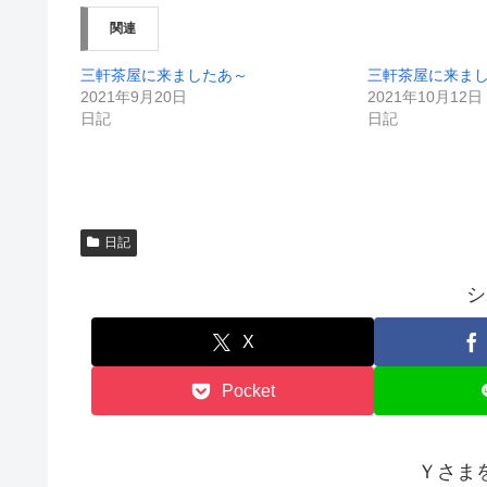
ィ
く
ン
だ
関連
ド
さ
ウ
い
で
(
開
新
三軒茶屋に来ましたあ～
三軒茶屋に来ま
き
し
2021年9月20日
2021年10月12日
ま
い
す
ウ
日記
日記
)
ィ
ン
ド
ウ
で
開
き
ま
す
日記
)
シ
X
Pocket
Ｙさま