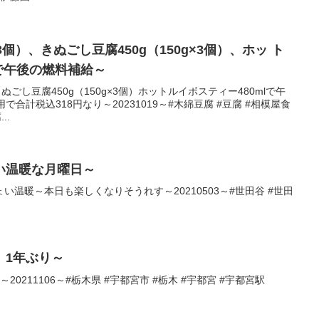
×3個）、きぬごし豆腐450g（150g×3個）、ホッ ト
lで午後の燃料補給～
きぬごし豆腐450g（150g×3個）ホットルイボスティー480mlで午
合計税込318円なり～20231019～#木綿豆腐 #豆腐 #相模屋食
..
い温暖な月曜日～
温暖～本日も楽しくなりそうれす～20210503～#世田谷 #世田
。1年ぶり～
0211106～#栃木県 #宇都宮市 #栃木 #宇都宮 #宇都宮駅