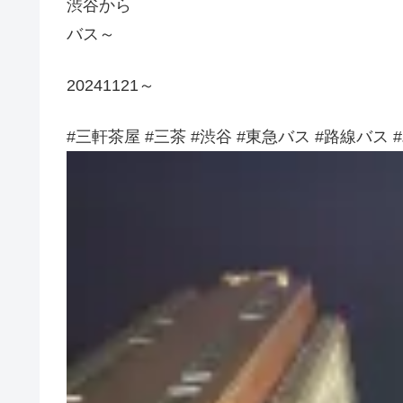
渋谷から
バス～
20241121～
#三軒茶屋 #三茶 #渋谷 #東急バス #路線バス 