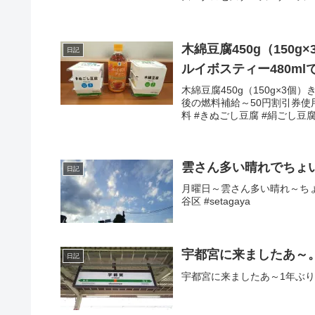
木綿豆腐450g（150g
日記
ルイボスティー480m
木綿豆腐450g（150g×3個）
後の燃料補給～50円割引券使用で
料 #きぬごし豆腐 #絹ごし豆腐.
雲さん多い晴れでちょ
日記
月曜日～雲さん多い晴れ～ちょい
谷区 #setagaya
宇都宮に来ましたあ～
日記
宇都宮に来ましたあ～1年ぶり～2