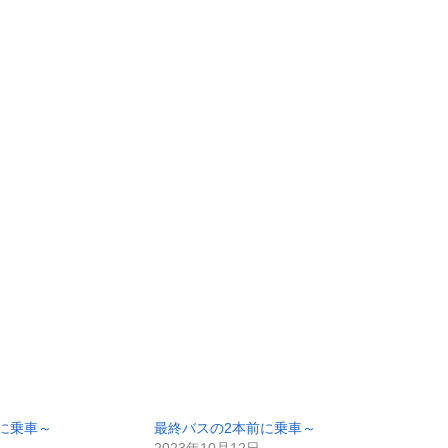
に乗車～
最終バスの2本前に乗車～
2023年10月12日