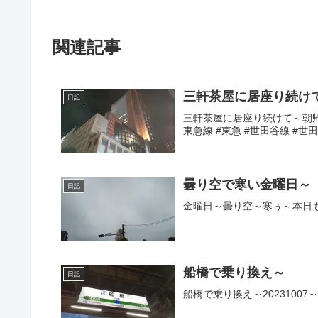
関連記事
三軒茶屋に居座り続け
日記
三軒茶屋に居座り続けて～朝帰り
東急線 #東急 #世田谷線 #世田谷
曇り空で寒い金曜日～
日記
金曜日～曇り空～寒ぅ～本日も楽し
船橋で乗り換え～
日記
船橋で乗り換え～20231007～