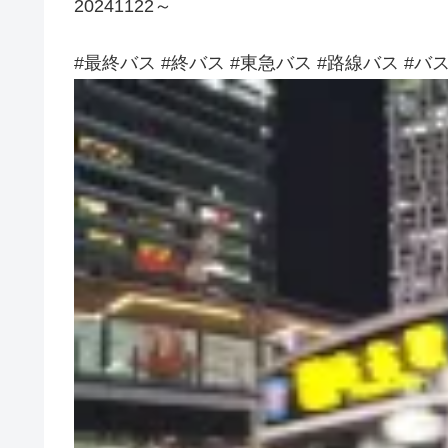
20241122～
#最終バス #終バス #東急バス #路線バス #バス 