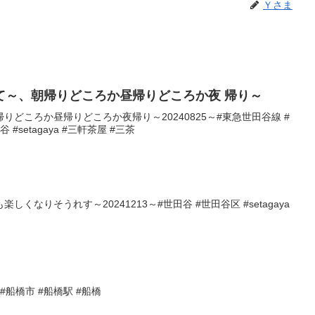
Ｙさま
て～、朝帰りどころか昼帰りどころか夜 帰り～
どころか昼帰りどころか夜帰り～20240825～#東急世田谷線 #
 #setagaya #三軒茶屋 #三茶
くなりそうれす～20241213～#世田谷 #世田谷区 #setagaya
#船橋市 #船橋駅 #船橋