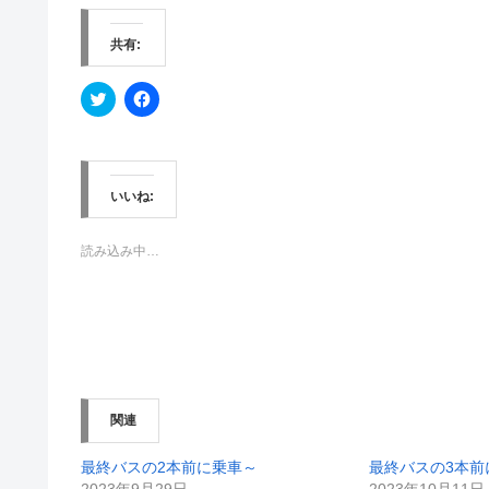
共有:
ク
F
リ
a
ッ
c
ク
e
し
b
て
o
T
o
w
k
いいね:
i
で
t
共
t
有
e
す
読み込み中…
r
る
で
に
共
は
有
ク
(
リ
新
ッ
し
ク
い
し
ウ
て
ィ
く
ン
だ
関連
ド
さ
ウ
い
で
(
開
新
最終バスの2本前に乗車～
最終バスの3本前
き
し
2023年9月29日
2023年10月11日