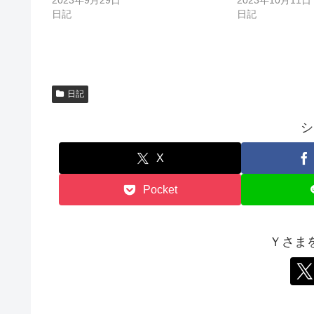
ま
い
す
ウ
日記
日記
)
ィ
ン
ド
ウ
で
開
き
ま
す
日記
)
シ
X
Pocket
Ｙさま