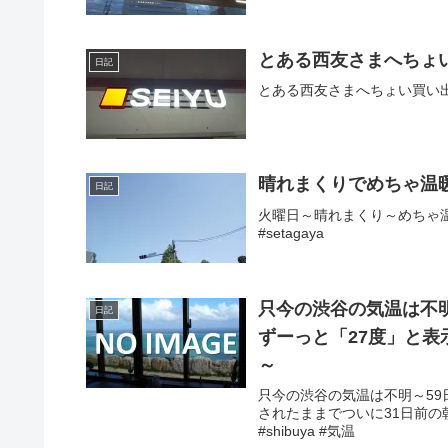
とある西友さまへちょ
日記
とある西友さまへちょい買い出し
晴れまくりでめちゃ温
日記
火曜日～晴れまくり～めちゃ温暖
#setagaya
只今の渋谷の気温は不
日記
ずーっと「27度」と表
～
只今の渋谷の気温は不明～59
されたままでついに31日前の朝
#shibuya #気温