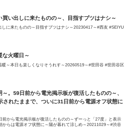
い買い出しに来たものの～、目指すブツはナシ～
に来たものの～目指すブツはナシ～20230417～#西友 #SEIYU
暖な火曜日～
～本日も楽しくなりそうれす～20260519～#世田谷 #世田谷区
明～。59日前から電光掲示板が復活したものの～、
示されたままで、ついに31日前から電源オフ状態に
日前から電光掲示板が復活したものの～ずーっと「27度」と表示
からは電源オフ状態に～陽が暮れて涼しめ～20211029～#渋谷