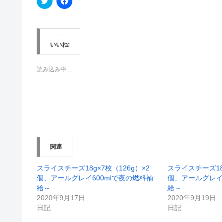
リ
a
ッ
c
ク
e
し
b
て
o
T
o
w
k
いいね:
i
で
t
共
t
有
e
す
読み込み中…
r
る
で
に
共
は
有
ク
(
リ
新
ッ
し
ク
い
し
ウ
て
ィ
く
ン
だ
関連
ド
さ
ウ
い
で
(
開
新
スライスチーズ18g×7枚（126g）×2
スライスチーズ18g
き
し
個、アールグレイ600mlで夜の燃料補
個、アールグレイ
ま
い
す
ウ
給～
給～
)
ィ
2020年9月17日
2020年9月19日
ン
ド
日記
日記
ウ
で