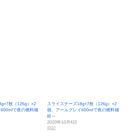
×7枚（126g）×2
スライスチーズ18g×7枚（126g）×2
600mlで夜の燃料補
個、アールグレイ600mlで夜の燃料補
給～
2020年10月4日
日記