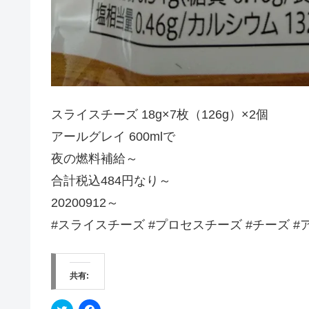
スライスチーズ 18g×7枚（126g）×2個
アールグレイ 600mlで
夜の燃料補給～
合計税込484円なり～
20200912～
#スライスチーズ #プロセスチーズ #チーズ #
共有:
ク
F