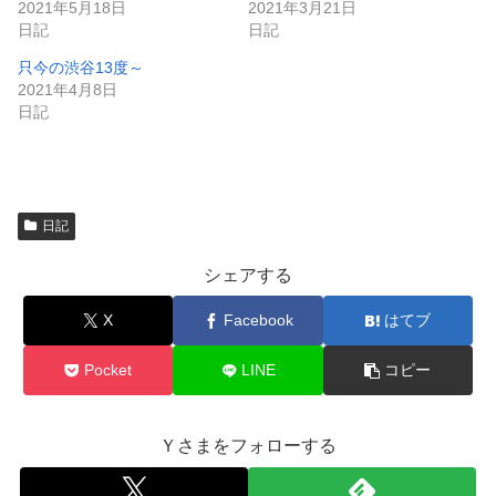
2021年5月18日
2021年3月21日
開
新
き
し
日記
日記
ま
い
す
ウ
只今の渋谷13度～
)
ィ
ン
2021年4月8日
ド
日記
ウ
で
開
き
ま
す
)
日記
シェアする
X
Facebook
はてブ
Pocket
LINE
コピー
Ｙさまをフォローする