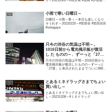
り～20210302～#焼き鳥 #焼鳥 #伊右衛門
#焙じ茶 #ほうじ茶
小雨で寒い日曜日～
日記
日曜日～小雨～寒ぅ～本日も楽しくなり
そうれす～20220220～#世田谷 #世田谷区
#setagaya
只今の渋谷の気温は不明～。
日記
1016日前から電光掲示板が復活
し た ものの～、ずーっと「27
度」と表示されたままで、ついに
只今の渋谷の気温は不明～1016日前から
988日前 か ら電源オフ状態に
電光掲示板が復活したものの～ずーっと
「27度」と表示されたままでついに988日
前の朝からは電源オフ状態に～陽が暮れ
てちょい蒸し～20240613～#渋谷
#shibuya #気温
とあるミネドラッグさまでちょい
日記
買い出し～
とあるミネドラッグさまでちょい買い出
し～20231208～#ミネドラッグ