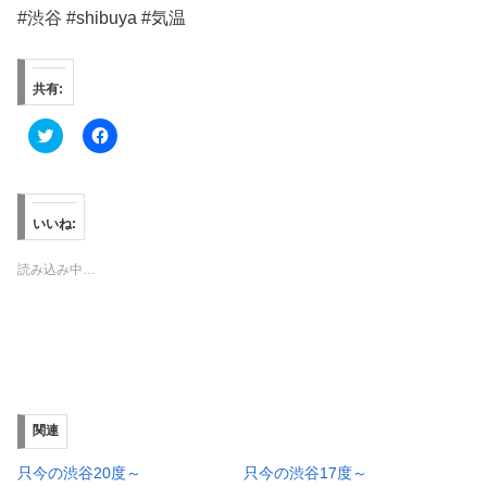
#渋谷 #shibuya #気温
共有:
ク
F
リ
a
ッ
c
ク
e
し
b
て
o
T
o
いいね:
w
k
i
で
t
共
読み込み中…
t
有
e
す
r
る
で
に
共
は
有
ク
(
リ
新
ッ
し
ク
い
し
ウ
て
ィ
く
関連
ン
だ
ド
さ
ウ
い
只今の渋谷20度～
只今の渋谷17度～
で
(