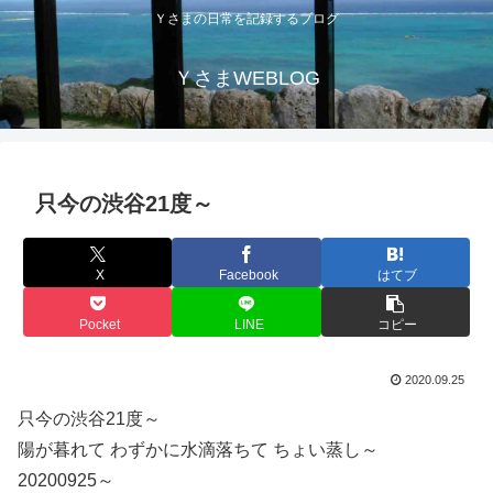
Ｙさまの日常を記録するブログ
ＹさまWEBLOG
只今の渋谷21度～
X
Facebook
はてブ
Pocket
LINE
コピー
2020.09.25
只今の渋谷21度～
陽が暮れて わずかに水滴落ちて ちょい蒸し～
20200925～