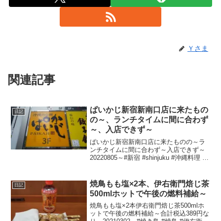
Ｙさま
関連記事
ぱいかじ新宿新南口店に来たもの
日記
の～、ランチタイムに間に合わず
～、入店できず～
ぱいかじ新宿新南口店に来たものの～ラ
ンチタイムに間に合わず～入店できず～
20220805～#新宿 #shinjuku #沖縄料理 #
裏ゴーヤーの日
焼鳥もも塩×2本、伊右衛門焙じ茶
日記
500mlホットで午後の燃料補給～
焼鳥もも塩×2本伊右衛門焙じ茶500mlホ
ットで午後の燃料補給～合計税込389円な