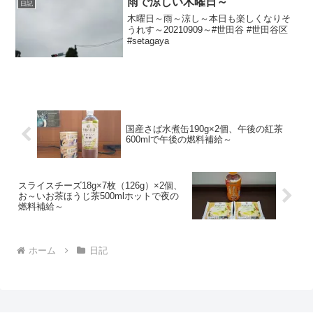
雨で涼しい木曜日～
日記
木曜日～雨～涼し～本日も楽しくなりそ
うれす～20210909～#世田谷 #世田谷区
#setagaya
国産さば水煮缶190g×2個、午後の紅茶
600mlで午後の燃料補給～
スライスチーズ18g×7枚（126g）×2個、
お～いお茶ほうじ茶500mlホットで夜の
燃料補給～
ホーム
日記