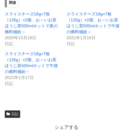
ィ
く
関連
ン
だ
ド
さ
ウ
い
スライスチーズ18g×7枚
スライスチーズ18g×7枚
で
(
（126g）×2個、お～いお茶
（126g）×2個、お～いお茶
開
新
き
し
ほうじ茶500mlホットで夜の
ほうじ茶500mlホットで午後
ま
い
燃料補給～
の燃料補給～
す
ウ
)
ィ
2020年10月18日
2021年1月16日
ン
日記
日記
ド
ウ
で
スライスチーズ18g×7枚
開
（126g）×2個、お～いお茶
き
ま
ほうじ茶500mlホットで午後
す
)
の燃料補給～
2021年1月17日
日記
日記
シェアする