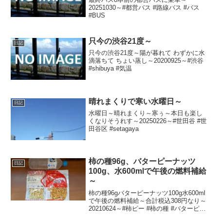
20251030～#都営バス #路線バス #バス
#BUS
只今の渋谷21度～
日記
只今の渋谷21度～陽が暮れて わずかに水
滴落ちて ちょい蒸し～20200925～#渋谷
#shibuya #気温
晴れまくりで寒い水曜日～
日記
水曜日～晴れまくり～寒ぅ～本日も楽し
くなりそうれす～20250226～#世田谷 #世
田谷区 #setagaya
柿の種96g、バターピーナッツ
日記
100g、水600mlで午後の燃料補給
～
柿の種96gバターピーナッツ100g水600ml
で午後の燃料補給～合計税込308円なり～
20210624～#柿ピー #柿の種 #バターピー
ナッツ #バタピー #ピーナッツ