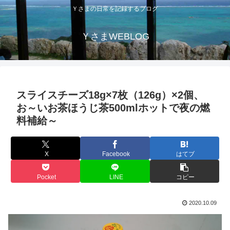
Ｙさまの日常を記録するブログ
ＹさまWEBLOG
スライスチーズ18g×7枚（126g）×2個、
お～いお茶ほうじ茶500mlホットで夜の燃
料補給～
X
Facebook
はてブ
Pocket
LINE
コピー
2020.10.09