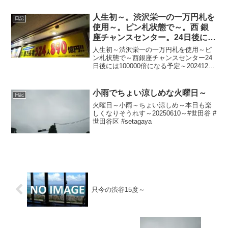
人生初～。渋沢栄一の一万円札を
日記
使用～。ピン札状態で～。西 銀
座チャンスセンター。24日後には
100000倍になる予定～
人生初～渋沢栄一の一万円札を使用～ピ
ン札状態で～西銀座チャンスセンター24
日後には100000倍になる予定～20241207
～#西銀座チャンスセンター #年末ジャン
ボ #宝くじ #銀座 #有楽町
小雨でちょい涼しめな火曜日～
日記
火曜日～小雨～ちょい涼しめ～本日も楽
しくなりそうれす～20250610～#世田谷 #
世田谷区 #setagaya
只今の渋谷15度～