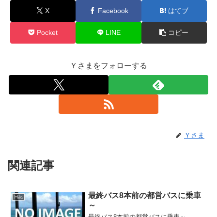
X
Facebook
はてブ
Pocket
LINE
コピー
Ｙさまをフォローする
Ｙさま
関連記事
最終バス8本前の都営バスに乗車
日記
～
最終バス8本前の都営バスに乗車～