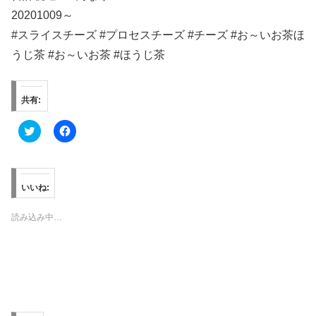
20201009～
#スライスチーズ #プロセスチーズ #チーズ #お～いお茶ほ
うじ茶 #お～いお茶 #ほうじ茶
共有:
ク
F
リ
a
ッ
c
ク
e
し
b
て
o
T
o
いいね:
w
k
i
で
t
共
読み込み中…
t
有
e
す
r
る
で
に
共
は
有
ク
(
リ
新
ッ
し
ク
い
し
ウ
て