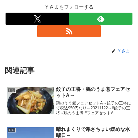
Ｙさまをフォローする
Ｙさま
関連記事
餃子の王将・鶏のうま煮フェアセ
日記
ットA～
鶏のうま煮フェアセットA～餃子の王将に
て税込950円なり～20211122～#餃子の王
将 #鶏のうま煮 #フェアセットA
晴れまくりで寒さちょい緩めな水
日記
曜日～