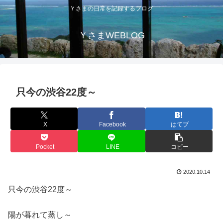
Ｙさまの日常を記録するブログ
ＹさまWEBLOG
只今の渋谷22度～
X
Facebook
はてブ
Pocket
LINE
コピー
2020.10.14
只今の渋谷22度～
陽が暮れて蒸し～