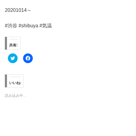
20201014～
#渋谷 #shibuya #気温
共有:
ク
F
リ
a
ッ
c
ク
e
し
b
て
o
T
o
いいね:
w
k
i
で
t
共
読み込み中…
t
有
e
す
r
る
で
に
共
は
有
ク
(
リ
新
ッ
し
ク
い
し