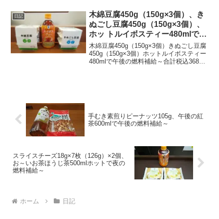
木綿豆腐450g（150g×3個）、き
日記
ぬごし豆腐450g（150g×3個）、
ホッ トルイボスティー480mlで午
後の燃料補給～
木綿豆腐450g（150g×3個）きぬごし豆腐
450g（150g×3個）ホットルイボスティー
480mlで午後の燃料補給～合計税込368円
なり～20240111～#木綿豆腐 #豆腐 #相模
屋食料 #きぬごし豆腐 #絹ごし豆腐 #アサ
ヒコ #フ...
手むき素煎りピーナッツ105g、午後の紅
茶600mlで午後の燃料補給～
スライスチーズ18g×7枚（126g）×2個、
お～いお茶ほうじ茶500mlホットで夜の
燃料補給～
ホーム
日記