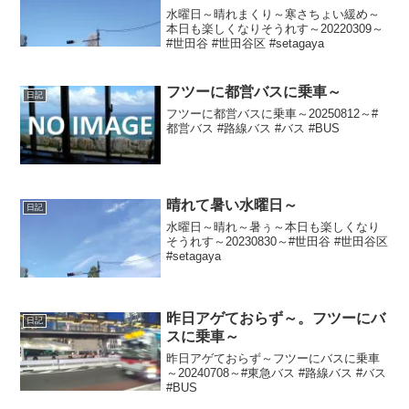
水曜日～晴れまくり～寒さちょい緩め～
本日も楽しくなりそうれす～20220309～
#世田谷 #世田谷区 #setagaya
フツーに都営バスに乗車～
日記
フツーに都営バスに乗車～20250812～#
都営バス #路線バス #バス #BUS
晴れて暑い水曜日～
日記
水曜日～晴れ～暑ぅ～本日も楽しくなり
そうれす～20230830～#世田谷 #世田谷区
#setagaya
昨日アゲておらず～。フツーにバ
日記
スに乗車～
昨日アゲておらず～フツーにバスに乗車
～20240708～#東急バス #路線バス #バス
#BUS