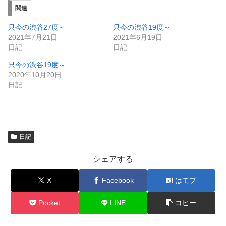
ウ
て
ィ
く
関連
ン
だ
ド
さ
ウ
い
只今の渋谷27度～
只今の渋谷19度～
で
(
2021年7月21日
2021年6月19日
開
新
き
し
日記
日記
ま
い
す
ウ
只今の渋谷19度～
)
ィ
ン
2020年10月20日
ド
日記
ウ
で
開
き
ま
す
)
日記
シェアする
X
Facebook
はてブ
Pocket
LINE
コピー