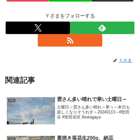
Ｙさまをフォローする
Ｙさま
関連記事
雲さん多い晴れで寒い土曜日～
日記
土曜日～雲さん多い晴れ～寒ぅ～本日も
楽しくなりそうれす～20240113～#世田
谷 #世田谷区 #setagaya
素焼き落花生200g、納豆
日記