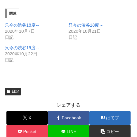
し
ク
い
し
ウ
て
ィ
く
関連
ン
だ
ド
さ
ウ
い
只今の渋谷18度～
只今の渋谷18度～
で
(
2020年10月7日
2020年10月21日
開
新
き
し
日記
日記
ま
い
す
ウ
只今の渋谷19度～
)
ィ
ン
2020年10月22日
ド
日記
ウ
で
開
き
ま
す
)
日記
シェアする
X
Facebook
はてブ
Pocket
LINE
コピー