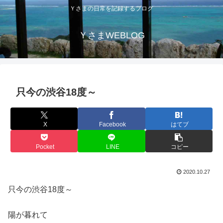
Ｙさまの日常を記録するブログ
ＹさまWEBLOG
只今の渋谷18度～
X
Facebook
はてブ
Pocket
LINE
コピー
2020.10.27
只今の渋谷18度～
陽が暮れて