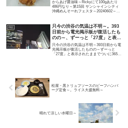
フェスタ～
からあげ醤油味～Rickyにて100gあたり
486円なり～第15回 サンシャインシティ
沖縄めんそーれフェスタ～20240602～#
サンシャインシティ #沖縄めんそーれフ
ェスタ #池袋 #沖縄 #okinawa #唐揚げ #
唐揚 #から揚げ...
只今の渋谷の気温は不明～。393
日記
日前から電光掲示板が復活したも
のの～、ずーっと「27度」と表示
されたままで、ついに365日前か
只今の渋谷の気温は不明～393日前から電
ら電源オフ状態に～
光掲示板が復活したものの～ずーっと
「27度」と表示されたままでついに365日
前の朝からは電源オフ状態に～陽が暮れ
てちょい蒸し～20220929～#渋谷
#shibuya #気温
松屋・黒トリュフソースのビーフハンバ
ーグ定食～。ライス大盛無料～
晴れて涼しい水曜日～