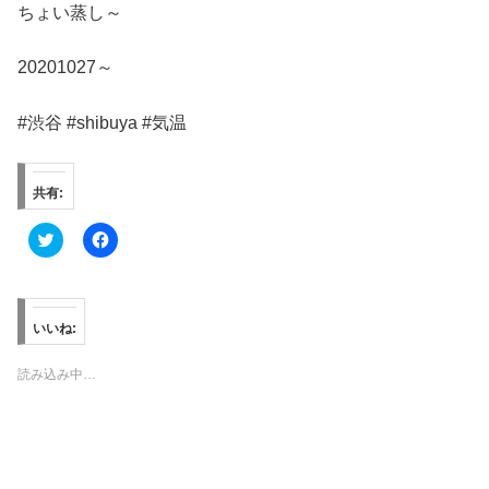
ちょい蒸し～
20201027～
#渋谷 #shibuya #気温
共有:
ク
F
リ
a
ッ
c
ク
e
し
b
て
o
T
o
いいね:
w
k
i
で
t
共
読み込み中…
t
有
e
す
r
る
で
に
共
は
有
ク
(
リ
新
ッ