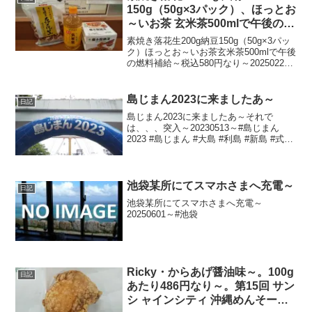
150g（50g×3パック）、ほっとお
～いお茶 玄米茶500mlで午後の燃
料補給～
素焼き落花生200g納豆150g（50g×3パッ
ク）ほっとお～いお茶玄米茶500mlで午後
の燃料補給～税込580円なり～20250228
～#落花生 #ピーナッツ #有馬芳香堂 #納
豆 #おかめ納豆 #タカノフーズ #伊藤園 #
お～いお茶 #...
島じまん2023に来ましたあ～
日記
島じまん2023に来ましたあ～それで
は、、、突入～20230513～#島じまん
2023 #島じまん #大島 #利島 #新島 #式根
島 #神津島 #三宅島 #御蔵島 #八丈島 #青
ヶ島 #小笠原 #父島 #母島 #伊豆諸島 #小
笠原諸島 #竹...
池袋某所にてスマホさまへ充電～
日記
池袋某所にてスマホさまへ充電～
20250601～#池袋
Ricky・からあげ醤油味～。100g
日記
あたり486円なり～。第15回 サン
シ ャインシティ 沖縄めんそーれ