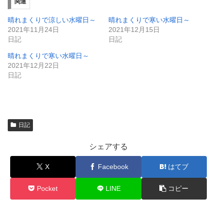
ィ
く
関連
ン
だ
ド
さ
ウ
い
晴れまくりで涼しい水曜日～
晴れまくりで寒い水曜日～
で
(
2021年11月24日
2021年12月15日
開
新
き
し
日記
日記
ま
い
す
ウ
晴れまくりで寒い水曜日～
)
ィ
ン
2021年12月22日
ド
日記
ウ
で
開
き
ま
す
)
日記
シェアする
X
Facebook
はてブ
Pocket
LINE
コピー