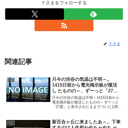
Ｙさまをフォローする
Ｙさま
関連記事
只今の渋谷の気温は不明～。
日記
1415日前から電光掲示板が復活
し たものの～、ずーっと「27
度」と表示されたままで、ついに
只今の渋谷の気温は不明～1415日前から
1387日 前から電源オフ状態
電光掲示板が復活したものの～ずーっと
「27度」と表示されたままでついに1387
日前の朝からは電源オフ状態に～陽が暮
れてちょい蒸し～20250718～#渋谷
#shibuya #気温
新百合ヶ丘に来ましたあ～。下車
日記
するのは人生初かめちゃめち ゃ