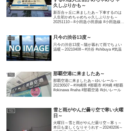
久しぶりかも～
新百合ヶ丘に来ましたあ～下車するのは
人生初かめちゃめちゃ久しぶりかも～
20251110～#小田急小田原線 #小田急線 #
新百合ヶ丘駅 #新百合ヶ丘 #神奈川県 #川
崎市 #麻生区
只今の渋谷13度～
日記
只今の渋谷13度～陽が暮れて雨でちょい
温暖～20210408～#渋谷 #shibuya #気温
那覇空港に来ましたあ～
日記
那覇空港に来ましたあ～ゆいレール～
20230507～#沖縄県 #那覇市 #沖縄 #那覇
#okinawa #naha #那覇空港 #ゆいレール
雪と雨がやんだ曇り空で寒い火曜
日記
日～
火曜日～雪と雨がやんだ曇り空～寒ぅ～
本日も楽しくなりそうれす～20240206～