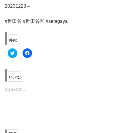
20201223～
#世田谷 #世田谷区 #setagaya
共有:
ク
F
リ
a
ッ
c
ク
e
し
b
て
o
T
o
いいね:
w
k
i
で
t
共
読み込み中…
t
有
e
す
r
る
で
に
共
は
有
ク
(
リ
新
ッ
し
ク
い
し
ウ
て