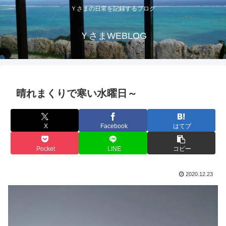
Ｙさまの日常を記録するブログ
ＹさまWEBLOG
晴れまくりで寒い水曜日～
X
Facebook
はてブ
Pocket
LINE
コピー
2020.12.23