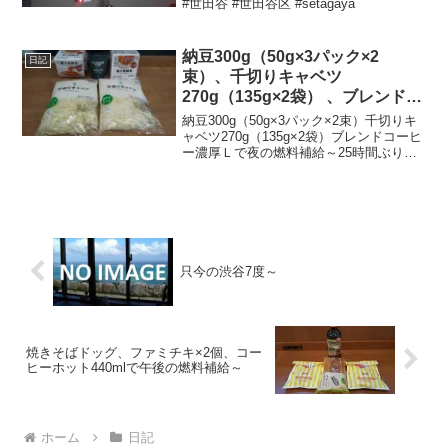
#世田谷 #世田谷区 #setagaya
納豆300g（50g×3パック×2
日記
束）、千切りキャベツ
270g（135g×2袋） 、ブレンドコ
ーヒー濃厚Ｌで夜の燃料補給～。
納豆300g（50g×3パック×2束）千切りキ
25時間ぶりくらいの 燃料補給～
ャベツ270g（135g×2袋）ブレンドコーヒ
ー濃厚Ｌで夜の燃料補給～25時間ぶりく
らいの燃料補給～合計税込712円なり～
20250510～#納豆 #おかめ納豆 #タカノフ
ーズ #キャベツ #ベ...
只今の渋谷7度～
焼きそばドッグ、ファミチキ×2個、コー
ヒーホット440mlで午後の燃料補給～
ホーム
日記