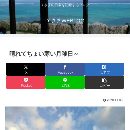
Ｙさまの日常を記録するブログ
ＹさまWEBLOG
晴れてちょい寒い月曜日～
X
Facebook
はてブ
Pocket
LINE
コピー
2020.11.09