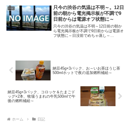
て涼しめ～20231213～#渋谷 #shibuya #
気温
只今の渋谷の気温は不明～。12日
日記
前の朝から電光掲示板が不調で9
日前からは電源オフ状態に～
只今の渋谷の気温は不明～12日前の朝か
ら電光掲示板が不調で9日前からは電源オ
フ状態に～日没前でめちゃ蒸し～
20210707～#渋谷 #shibuya #気温
納豆45g×3パック、お～いお茶ほうじ茶
500mlホットで夜の追加燃料補給～
納豆45g×3パック、コロッケ＆たまごド
ッグ×2本、牧場うまれの牛乳500mlで午
後の燃料補給～
ホーム
日記