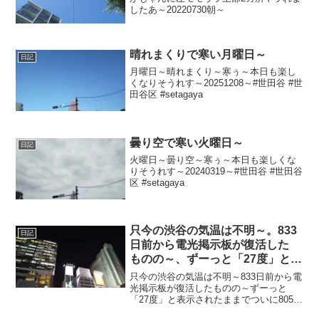
したあ～20220730朝～
晴れまくりで寒い月曜日～
日記
月曜日～晴れまくり～寒ぅ～本日も楽し
くなりそうれす～20251208～#世田谷 #世
田谷区 #setagaya
曇り空で寒い火曜日～
日記
火曜日～曇り空～寒ぅ～本日も楽しくな
りそうれす～20240319～#世田谷 #世田谷
区 #setagaya
只今の渋谷の気温は不明～。833
日記
日前から電光掲示板が復活した
ものの～、ずーっと「27度」と表
示されたままで、ついに805日前
只今の渋谷の気温は不明～833日前から電
か ら電源オフ状態に～
光掲示板が復活したものの～ずーっと
「27度」と表示されたままでついに805日
前の朝からは電源オフ状態に～陽が暮れ