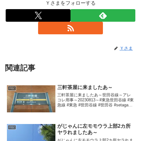
Ｙさまをフォローする
Ｙさま
関連記事
三軒茶屋に来ましたあ～
日記
三軒茶屋に来ましたあ～世田谷線～アレ
コレ用事～20230813～#東急世田谷線 #東
急線 #東急 #世田谷線 #世田谷 #setagaya
#三軒茶屋 #三茶
がじゃんに左モモウラ上部2カ所
日記
ヤラれましたあ～
がじゃんに左モモウラ上部2カ所ヤラれま