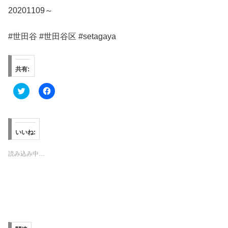
20201109～
#世田谷 #世田谷区 #setagaya
共有:
ク
F
リ
a
ッ
c
ク
e
し
b
て
o
T
o
いいね:
w
k
i
で
t
共
読み込み中…
t
有
e
す
r
る
で
に
共
は
有
ク
(
リ
新
ッ
し
ク
い
し
ウ
て