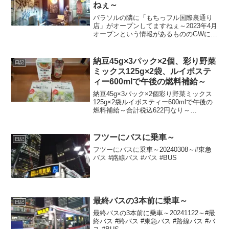
ねぇ～
パラソルの隣に「もちっフル国際裏通り
店」がオープンしてますねぇ～2023年4月
オープンという情報があるもののGWには
なかったような。。。2023年9月1日オー
プンという情報もあり。。。はて？
20231224目撃～#沖縄県 #沖縄 #那覇市
納豆45g×3パック×2個、彩り野菜
日記
...
ミックス125g×2袋、ルイボステ
ィー600mlで午後の燃料補給～
納豆45g×3パック×2個彩り野菜ミックス
125g×2袋ルイボスティー600mlで午後の
燃料補給～合計税込622円なり～
20230816～#納豆 #野菜 #ルイボスティー
フツーにバスに乗車～
日記
フツーにバスに乗車～20240308～#東急
バス #路線バス #バス #BUS
最終バスの3本前に乗車～
日記
最終バスの3本前に乗車～20241122～#最
終バス #終バス #東急バス #路線バス #バ