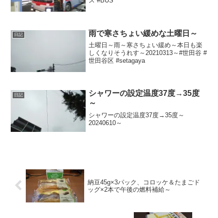
ス #BUS
雨で寒さちょい緩めな土曜日～
日記
土曜日～雨～寒さちょい緩め～本日も楽
しくなりそうれす～20210313～#世田谷 #
世田谷区 #setagaya
シャワーの設定温度37度→35度
日記
～
シャワーの設定温度37度→35度～
20240610～
納豆45g×3パック、コロッケ＆たまごド
ッグ×2本で午後の燃料補給～