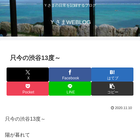
Ｙさまの日常を記録するブログ
ＹさまWEBLOG
只今の渋谷13度～
X
Facebook
はてブ
Pocket
LINE
コピー
2020.11.10
只今の渋谷13度～
陽が暮れて