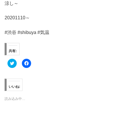
涼し～
20201110～
#渋谷 #shibuya #気温
共有:
ク
F
リ
a
ッ
c
ク
e
し
b
て
o
T
o
いいね:
w
k
i
で
t
共
読み込み中…
t
有
e
す
r
る
で
に
共
は
有
ク
(
リ
新
ッ