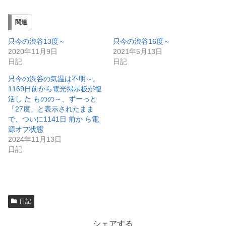
し
ク
い
し
ウ
て
ィ
く
関連
ン
だ
ド
さ
ウ
い
只今の渋谷13度～
只今の渋谷16度～
で
(
2020年11月9日
2021年5月13日
開
新
き
し
日記
日記
ま
い
す
ウ
只今の渋谷の気温は不明～。
)
ィ
ン
1169日前から電光掲示板が復
ド
活し た ものの～、ずーっと
ウ
で
「27度」と表示されたまま
開
で、ついに1141日 前か ら電
き
ま
源オフ状態
す
)
2024年11月13日
日記
日記
シェアする