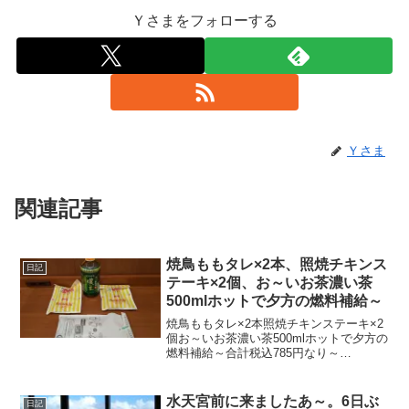
Ｙさまをフォローする
Ｙさま
関連記事
焼鳥ももタレ×2本、照焼チキンス
日記
テーキ×2個、お～いお茶濃い茶
500mlホットで夕方の燃料補給～
焼鳥ももタレ×2本照焼チキンステーキ×2
個お～いお茶濃い茶500mlホットで夕方の
燃料補給～合計税込785円なり～
20210218～#焼き鳥 #焼鳥 #やきとり #ヤ
キトリ #照焼 #チキンステーキ #チキン #
ステーキ #お～いお茶濃い茶...
水天宮前に来ましたあ～。6日ぶ
日記