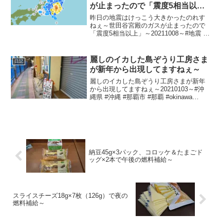
が止まったので「震度5相当以
上」～
昨日の地震はけっこう大きかったのれす
ねぇ～世田谷宮殿のガスが止まったので
「震度5相当以上」～20211008～#地震 #
地震のせい #世田谷区 #世田谷 #setagaya
麗しのイカした島ぞうり工房さま
日記
が新年から出現してますねぇ～
麗しのイカした島ぞうり工房さまが新年
から出現してますねぇ～20210103～#沖
縄県 #沖縄 #那覇市 #那覇 #okinawa
#naha
納豆45g×3パック、コロッケ＆たまごド
ッグ×2本で午後の燃料補給～
スライスチーズ18g×7枚（126g）で夜の
燃料補給～