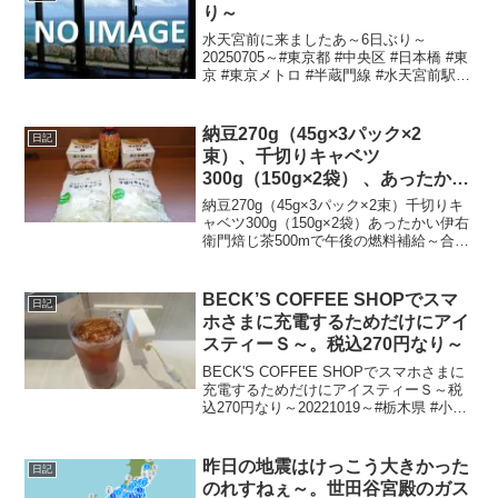
り～
水天宮前に来ましたあ～6日ぶり～
20250705～#東京都 #中央区 #日本橋 #東
京 #東京メトロ #半蔵門線 #水天宮前駅 #
水天宮前 #水天宮 #東京シティエアターミ
ナル前
納豆270g（45g×3パック×2
日記
束）、千切りキャベツ
300g（150g×2袋） 、あったかい
伊右衛門焙じ茶500mで午後の燃
納豆270g（45g×3パック×2束）千切りキ
料補給～
ャベツ300g（150g×2袋）あったかい伊右
衛門焙じ茶500mで午後の燃料補給～合計
税込570円なり～20240424～#納豆 #あづ
ま食品 #キャベツ #きゃべつ #ファミマル
#サントリー...
BECK’S COFFEE SHOPでスマ
日記
ホさまに充電するためだけにアイ
スティーＳ～。税込270円なり～
BECK'S COFFEE SHOPでスマホさまに
充電するためだけにアイスティーＳ～税
込270円なり～20221019～#栃木県 #小山
市 #栃木 #小山 #湘南新宿ライン #東北本
線 #宇都宮線 #小山駅 #ベックスコーヒー
#アイスティ...
昨日の地震はけっこう大きかった
日記
のれすねぇ～。世田谷宮殿のガス