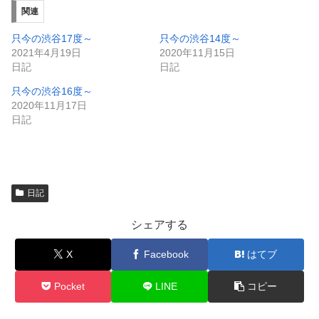
ウ
て
ィ
く
関連
ン
だ
ド
さ
ウ
い
只今の渋谷17度～
只今の渋谷14度～
で
(
2021年4月19日
2020年11月15日
開
新
き
し
日記
日記
ま
い
す
ウ
只今の渋谷16度～
)
ィ
ン
2020年11月17日
ド
日記
ウ
で
開
き
ま
す
)
日記
シェアする
X
Facebook
はてブ
Pocket
LINE
コピー