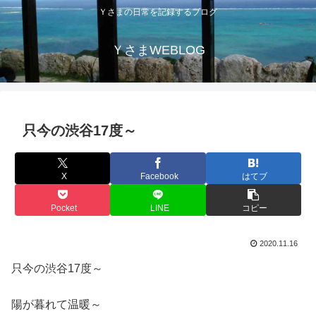
Ｙさまの日常を記録するブログ
ＹさまWEBLOG
只今の渋谷17度～
X
Facebook
はてブ
Pocket
LINE
コピー
2020.11.16
只今の渋谷17度～
陽が暮れて温暖～