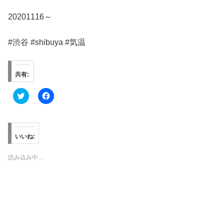
20201116～
#渋谷 #shibuya #気温
共有:
ク
F
リ
a
ッ
c
ク
e
し
b
て
o
T
o
いいね:
w
k
i
で
t
共
読み込み中…
t
有
e
す
r
る
で
に
共
は
有
ク
(
リ
新
ッ
し
ク
い
し