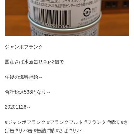
ジャンボフランク
国産さば水煮缶190g×2個で
午後の燃料補給～
合計税込538円なり～
20201126～
#ジャンボフランク #フランクフルト #フランク #鯖缶 #さ
ば缶 #サバ缶 #缶詰 #鯖 #さば #サバ