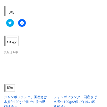
共有:
ク
F
リ
a
ッ
c
ク
e
し
b
て
o
T
o
いいね:
w
k
i
で
t
共
読み込み中…
t
有
e
す
r
る
で
に
共
は
有
ク
(
リ
新
ッ
し
ク
い
し
ウ
て
ィ
く
関連
ン
だ
ド
さ
ウ
い
ジャンボフランク、国産さば
ジャンボフランク、国産さば
で
(
水煮缶190g×2個で午後の燃
水煮缶190g×2個で午後の燃
開
新
き
し
料補給～
料補給～