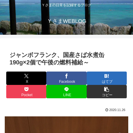
Ｙさまの日常を記録するブログ
ＹさまWEBLOG
ジャンボフランク、国産さば水煮缶
190g×2個で午後の燃料補給～
X
Facebook
はてブ
Pocket
LINE
コピー
2020.11.26