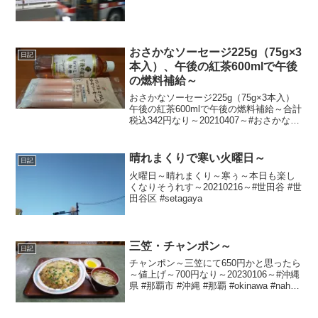
おさかなソーセージ225g（75g×3
日記
本入）、午後の紅茶600mlで午後
の燃料補給～
おさかなソーセージ225g（75g×3本入）
午後の紅茶600mlで午後の燃料補給～合計
税込342円なり～20210407～#おさかなソ
ーセージ #魚肉ソーセージ #ソーセージ #
午後の紅茶 #紅茶
晴れまくりで寒い火曜日～
日記
火曜日～晴れまくり～寒ぅ～本日も楽し
くなりそうれす～20210216～#世田谷 #世
田谷区 #setagaya
三笠・チャンポン～
日記
チャンポン～三笠にて650円かと思ったら
～値上げ～700円なり～20230106～#沖縄
県 #那覇市 #沖縄 #那覇 #okinawa #naha
#チャンポン #ちゃんぽん