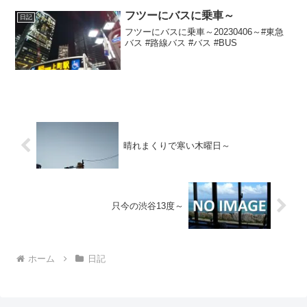
フツーにバスに乗車～
日記
フツーにバスに乗車～20230406～#東急
バス #路線バス #バス #BUS
晴れまくりで寒い木曜日～
只今の渋谷13度～
ホーム
日記