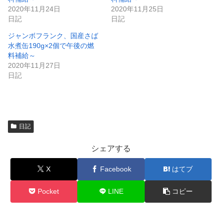
ま
い
2020年11月24日
2020年11月25日
す
ウ
)
ィ
日記
日記
ン
ド
ジャンボフランク、国産さば
ウ
で
水煮缶190g×2個で午後の燃
開
料補給～
き
ま
2020年11月27日
す
)
日記
日記
シェアする
X
Facebook
はてブ
Pocket
LINE
コピー