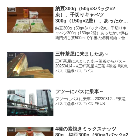
市 #世田谷 #世田谷区 #setagaya #世田谷
駅 #世田谷線 #上町駅...
納豆300g（50g×3パック×2
日記
束）、千切りキャベツ
300g（150g×2袋） 、あったかい
伊右衛門焙じ茶500mlで午後の燃
納豆300g（50g×3パック×2束）千切りキ
料補給～
ャベツ300g（150g×2袋）あったかい伊右
衛門焙じ茶500mlで午後の燃料補給～合計
税込585円なり～20241011～#納豆 #おか
め納豆 #タカノフーズ #キャベツ #ヤマダ
イフーズ #...
三軒茶屋に来ましたあ～
日記
三軒茶屋に来ましたあ～渋谷からバス～
20250414～#三軒茶屋 #三茶 #渋谷 #東急
バス #路線バス #バス
フツーにバスに乗車～
日記
フツーにバスに乗車～20230312～#東急
バス #路線バス #バス #BUS
4種の素焼きミックスナッツ
日記
80g、納豆300g（50g×3パック×2