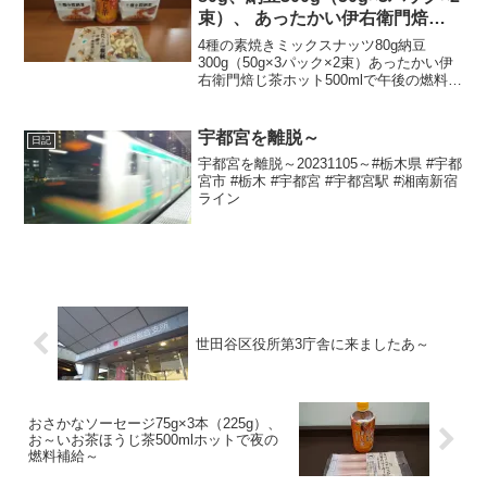
束）、 あったかい伊右衛門焙じ
茶ホット500mlで午後の燃料補給
4種の素焼きミックスナッツ80g納豆
～
300g（50g×3パック×2束）あったかい伊
右衛門焙じ茶ホット500mlで午後の燃料補
給～合計税込747円なり～20241017～#素
焼き #ミックスナッツ #アーモンド #カシ
ューナッツ #マカダミア...
宇都宮を離脱～
日記
宇都宮を離脱～20231105～#栃木県 #宇都
宮市 #栃木 #宇都宮 #宇都宮駅 #湘南新宿
ライン
世田谷区役所第3庁舎に来ましたあ～
おさかなソーセージ75g×3本（225g）、
お～いお茶ほうじ茶500mlホットで夜の
燃料補給～