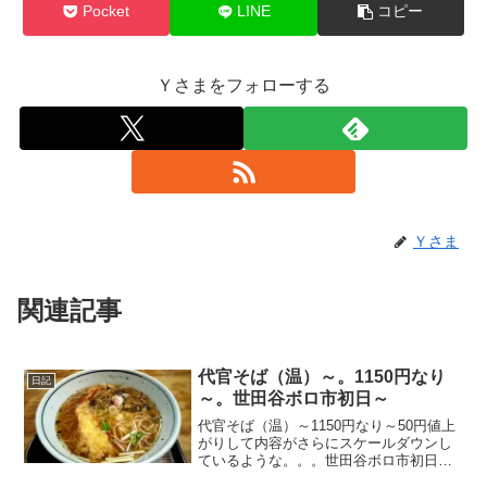
Pocket
LINE
コピー
Ｙさまをフォローする
Ｙさま
関連記事
代官そば（温）～。1150円なり
日記
～。世田谷ボロ市初日～
代官そば（温）～1150円なり～50円値上
がりして内容がさらにスケールダウンし
ているような。。。世田谷ボロ市初日～
20250115（昨日）～#世田谷ボロ市 #ボロ