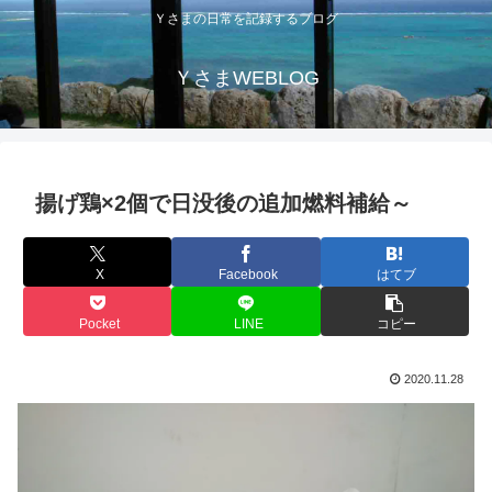
Ｙさまの日常を記録するブログ
ＹさまWEBLOG
揚げ鶏×2個で日没後の追加燃料補給～
X
Facebook
はてブ
Pocket
LINE
コピー
2020.11.28