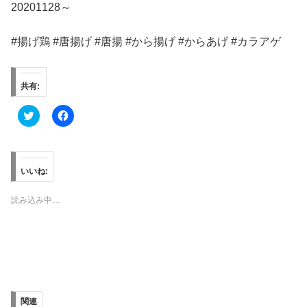
20201128～
#揚げ鶏 #唐揚げ #唐揚 #から揚げ #からあげ #カラアゲ
共有:
ク
F
リ
a
ッ
c
ク
e
し
b
て
o
T
o
いいね:
w
k
i
で
t
共
読み込み中…
t
有
e
す
r
る
で
に
共
は
有
ク
(
リ
新
ッ
し
ク
い
し
ウ
て
ィ
く
関連