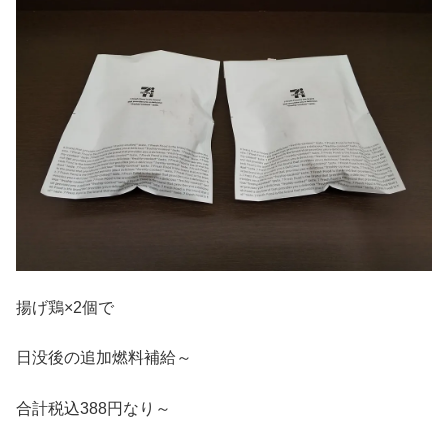
揚げ鶏×2個で
日没後の追加燃料補給～
合計税込388円なり～