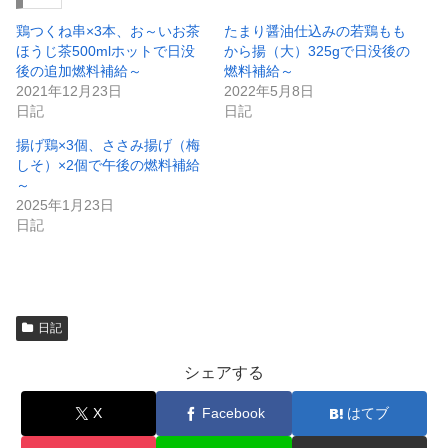
ン
だ
ド
さ
ウ
い
鶏つくね串×3本、お～いお茶
たまり醤油仕込みの若鶏もも
で
(
ほうじ茶500mlホットで日没
から揚（大）325gで日没後の
開
新
き
し
後の追加燃料補給～
燃料補給～
ま
い
2021年12月23日
2022年5月8日
す
ウ
)
ィ
日記
日記
ン
ド
揚げ鶏×3個、ささみ揚げ（梅
ウ
で
しそ）×2個で午後の燃料補給
開
～
き
ま
2025年1月23日
す
)
日記
日記
シェアする
X
Facebook
はてブ