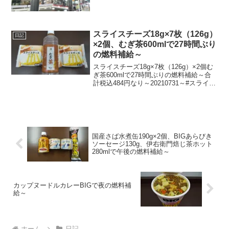
スライスチーズ18g×7枚（126g）
日記
×2個、むぎ茶600mlで27時間ぶり
の燃料補給～
スライスチーズ18g×7枚（126g）×2個む
ぎ茶600mlで27時間ぶりの燃料補給～合
計税込484円なり～20210731～#スライス
チーズ #プロセスチーズ #チーズ #むぎ茶
#麦茶
国産さば水煮缶190g×2個、BIGあらびき
ソーセージ130g、伊右衛門焙じ茶ホット
280mlで午後の燃料補給～
カップヌードルカレーBIGで夜の燃料補
給～
ホーム
日記