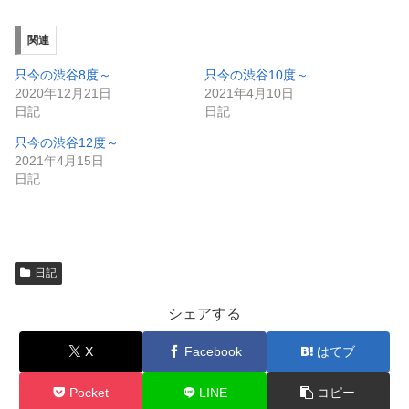
し
ク
い
し
ウ
て
ィ
く
関連
ン
だ
ド
さ
ウ
い
只今の渋谷8度～
只今の渋谷10度～
で
(
2020年12月21日
2021年4月10日
開
新
き
し
日記
日記
ま
い
す
ウ
只今の渋谷12度～
)
ィ
ン
2021年4月15日
ド
日記
ウ
で
開
き
ま
す
)
日記
シェアする
X
Facebook
はてブ
Pocket
LINE
コピー