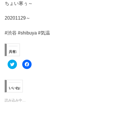
ちょい寒ぅ～
20201129～
#渋谷 #shibuya #気温
共有:
ク
F
リ
a
ッ
c
ク
e
し
b
て
o
T
o
いいね:
w
k
i
で
t
共
読み込み中…
t
有
e
す
r
る
で
に
共
は
有
ク
(
リ
新
ッ