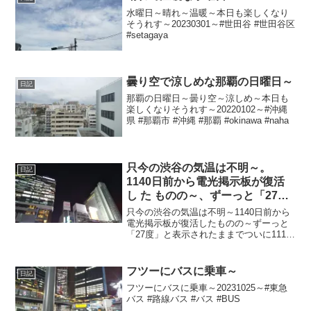
水曜日～晴れ～温暖～本日も楽しくなり
そうれす～20230301～#世田谷 #世田谷区
#setagaya
曇り空で涼しめな那覇の日曜日～
日記
那覇の日曜日～曇り空～涼しめ～本日も
楽しくなりそうれす～20220102～#沖縄
県 #那覇市 #沖縄 #那覇 #okinawa #naha
只今の渋谷の気温は不明～。
日記
1140日前から電光掲示板が復活
し た ものの～、ずーっと「27
度」と表示されたままで、ついに
只今の渋谷の気温は不明～1140日前から
1112日 前か ら電源オフ状態
電光掲示板が復活したものの～ずーっと
「27度」と表示されたままでついに1112
日前の朝からは電源オフ状態に～陽が暮
れてちょい蒸し～20241015～#渋谷
#shibuya #気温
フツーにバスに乗車～
日記
フツーにバスに乗車～20231025～#東急
バス #路線バス #バス #BUS