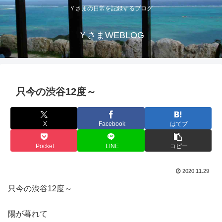
Ｙさまの日常を記録するブログ
ＹさまWEBLOG
只今の渋谷12度～
X
Facebook
はてブ
Pocket
LINE
コピー
2020.11.29
只今の渋谷12度～
陽が暮れて