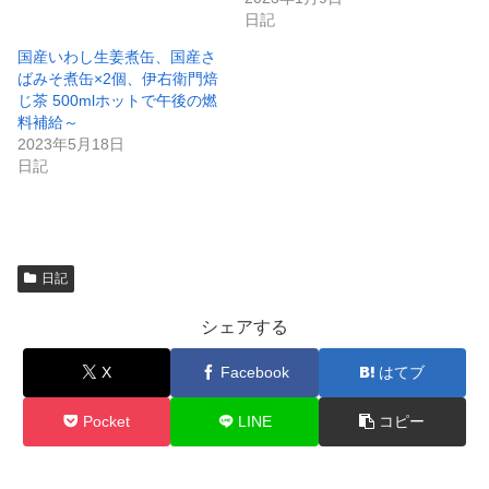
で
日記
開
き
ま
国産いわし生姜煮缶、国産さ
す
)
ばみそ煮缶×2個、伊右衛門焙
じ茶 500mlホットで午後の燃
料補給～
2023年5月18日
日記
日記
シェアする
X
Facebook
はてブ
Pocket
LINE
コピー