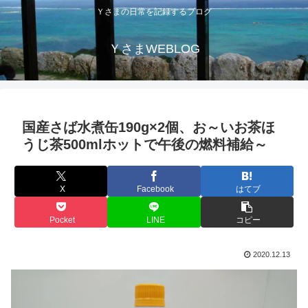
Ｙさまの日常を記録するブログ
ＹさまWEBLOG
国産さば水煮缶190g×2個、お～いお茶ほ
うじ茶500mlホットで午後の燃料補給～
X
Facebook
はてブ
Pocket
LINE
コピー
2020.12.13