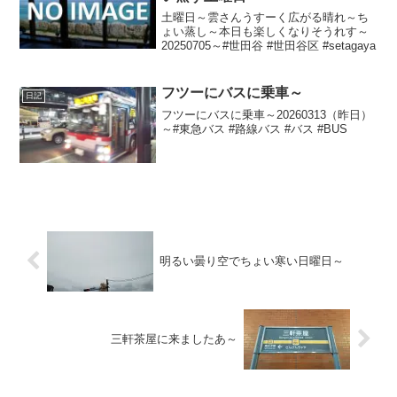
土曜日～雲さんうすーく広がる晴れ～ち
ょい蒸し～本日も楽しくなりそうれす～
20250705～#世田谷 #世田谷区 #setagaya
フツーにバスに乗車～
日記
フツーにバスに乗車～20260313（昨日）
～#東急バス #路線バス #バス #BUS
明るい曇り空でちょい寒い日曜日～
三軒茶屋に来ましたあ～