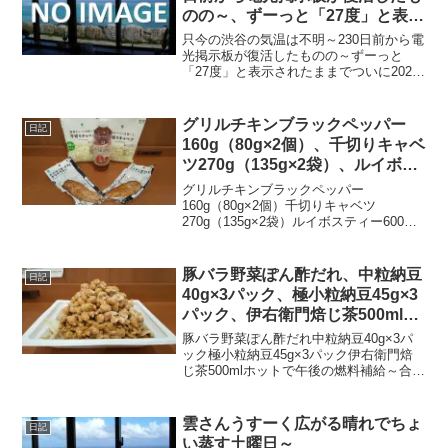
のの～、ずーっと「27度」と表示
されたままで、ついに202日前か
只今の渋谷の気温は不明～230日前から電
ら電源オフ状態に～
光掲示板が復活したものの～ずーっと
「27度」と表示されたままでついに202日
前の朝からは電源オフ状態に～陽が暮れ
てけっこうな雨でちょい涼し～20220418
～#渋谷 #shibuya #気温
グリルチキンブラックペッパー
日記
160g（80g×2個）、千切りキャベ
ツ270g（135g×2袋）、ルイボス
ティー600mlで午後の燃料補給～
グリルチキンブラックペッパー
160g（80g×2個）千切りキャベツ
270g（135g×2袋）ルイボスティー600ml
で午後の燃料補給～合計税込785円なり～
20240911～#グリルチキン #チキン #ブラ
ックペッパー #キャベツ #ベジテ...
豚バラ野菜ぽん酢だれ、中粒納豆
日記
40g×3パック、極小粒納豆45g×3
パック、伊右衛門焙じ茶500mlホ
ットで午後の燃料補給～
豚バラ野菜ぽん酢だれ中粒納豆40g×3パ
ック極小粒納豆45g×3パック伊右衛門焙
じ茶500mlホットで午後の燃料補給～合計
税込775円なり～20221005～#豚バラ #野
菜 #ぽん酢 #ポン酢 #納豆 #伊右衛門 #焙
じ茶 #ほうじ茶
雲さんうすーく広がる晴れでちょ
日記
い蒸す土曜日～