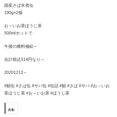
国産さば水煮缶
190g×2個
お～いお茶ほうじ茶
500mlホットで
午後の燃料補給～
合計税込514円なり～
20201213～
#鯖缶 #さば缶 #サバ缶 #缶詰 #鯖 #さば #サバ #お～いお
茶ほうじ茶 #お～いお茶 #ほうじ茶
共有: