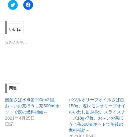
ク
F
リ
a
ッ
c
ク
e
し
b
て
o
T
o
いいね:
w
k
i
で
t
共
読み込み中…
t
有
e
す
r
る
で
に
共
は
有
ク
(
リ
新
ッ
し
ク
い
し
ウ
て
ィ
く
関連
ン
だ
ド
さ
ウ
い
国産さば水煮缶190g×2個、
バジルオリーブオイルさば缶
で
(
お～いお茶ほうじ茶500mlホ
150g、塩レモンオリーブオイ
開
新
き
し
ットで夜の燃料補給～
ルいわし缶140g、スライスチ
ま
い
2021年4月25日
ーズ18g×7枚、お～いお茶ほ
す
ウ
)
ィ
日記
うじ茶500mlホットで午後の
ン
燃料補給～
ド
ウ
2023年1月9日