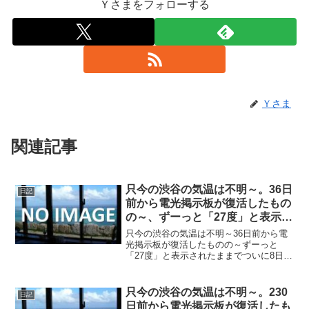
Ｙさまをフォローする
Ｙさま
関連記事
只今の渋谷の気温は不明～。36日
日記
前から電光掲示板が復活したもの
の～、ずーっと「27度」と表示さ
れたままで、ついに8日前から電
只今の渋谷の気温は不明～36日前から電
源オフ状態に～
光掲示板が復活したものの～ずーっと
「27度」と表示されたままでついに8日前
の朝からは電源オフ状態に～陽が暮れて
ちょい蒸し～20211006～#渋谷 #shibuya
#気温
只今の渋谷の気温は不明～。230
日記
日前から電光掲示板が復活したも