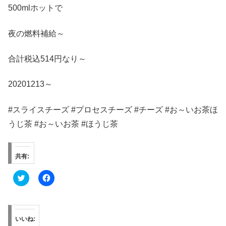
500mlホットで
夜の燃料補給～
合計税込514円なり～
20201213～
#スライスチーズ #プロセスチーズ #チーズ #お～いお茶ほ
うじ茶 #お～いお茶 #ほうじ茶
共有:
ク
F
リ
a
ッ
c
ク
e
し
b
て
o
T
o
いいね:
w
k