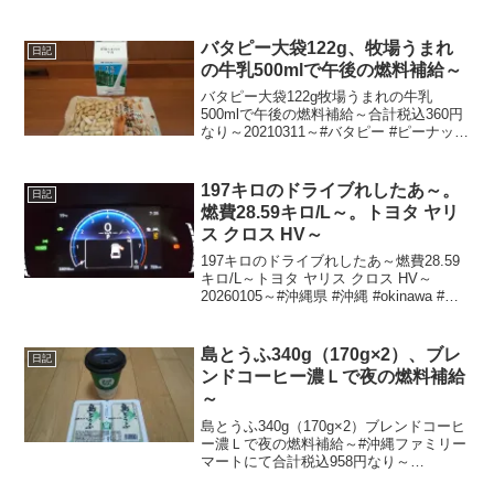
#コロッケ #タルタルソース #タルタル #
パン #牛乳
バタピー大袋122g、牧場うまれ
日記
の牛乳500mlで午後の燃料補給～
バタピー大袋122g牧場うまれの牛乳
500mlで午後の燃料補給～合計税込360円
なり～20210311～#バタピー #ピーナッツ
#牛乳
197キロのドライブれしたあ～。
日記
燃費28.59キロ/L～。トヨタ ヤリ
ス クロス HV～
197キロのドライブれしたあ～燃費28.59
キロ/L～トヨタ ヤリス クロス HV～
20260105～#沖縄県 #沖縄 #okinawa #ド
ライブ #レンタカー #トヨタ #TOYOTA #
ヤリスクロス #ハイブリッド #HV #HEV
島とうふ340g（170g×2）、ブレ
日記
ンドコーヒー濃Ｌで夜の燃料補給
～
島とうふ340g（170g×2）ブレンドコーヒ
ー濃Ｌで夜の燃料補給～#沖縄ファミリー
マートにて合計税込958円なり～
20231228（昨日）～#沖縄県 #沖縄 #那覇