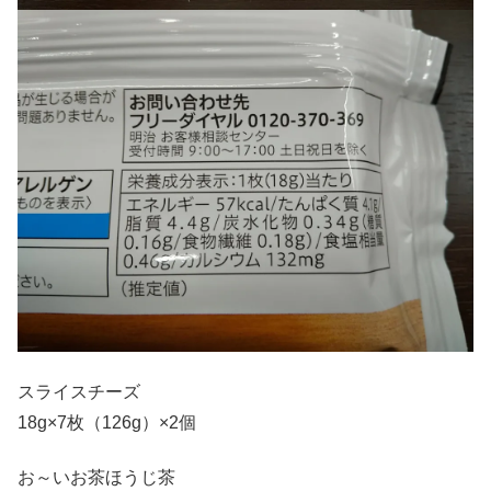
スライスチーズ
18g×7枚（126g）×2個
お～いお茶ほうじ茶