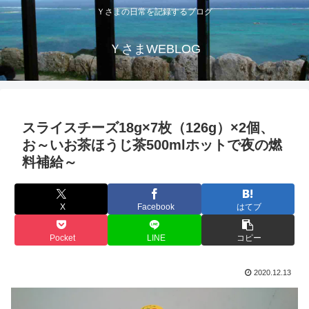
Ｙさまの日常を記録するブログ
ＹさまWEBLOG
スライスチーズ18g×7枚（126g）×2個、
お～いお茶ほうじ茶500mlホットで夜の燃
料補給～
X
Facebook
はてブ
Pocket
LINE
コピー
2020.12.13