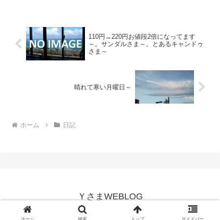
市 #那覇 #okinawa #naha #島とうふ #島
豆腐 #豆腐 #...
110円→220円お値段2倍になってます
～。サンダルさま～。とあるキャンドゥ
さま～
晴れて寒い月曜日～
ホーム
日記
ＹさまWEBLOG
Copyright © 2018-2026 ＹさまWEBLOG All Rights Reserved.
ホーム
検索
トップ
サイドバー