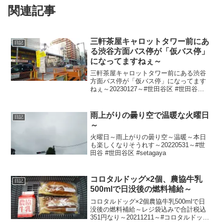
関連記事
三軒茶屋キャロットタワー前にあ
日記
る渋谷方面バス停が「仮バス停」
になってますねぇ～
三軒茶屋キャロットタワー前にある渋谷
方面バス停が「仮バス停」になってます
ねぇ～20230127～#世田谷区 #世田谷
#setagaya #三軒茶屋 #三茶 #路線バス #
東急バス #小田急バス #バス #BUS #キャ
ロットタワー
雨上がりの曇り空で温暖な火曜日
日記
～
火曜日～雨上がりの曇り空～温暖～本日
も楽しくなりそうれす～20220531～#世
田谷 #世田谷区 #setagaya
コロタルドッグ×2個、農協牛乳
日記
500mlで日没後の燃料補給～
コロタルドッグ×2個農協牛乳500mlで日
没後の燃料補給～レジ袋込みで合計税込
351円なり～20211211～#コロタルドッグ