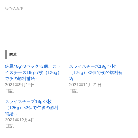
i
で
t
共
読み込み中…
t
有
e
す
r
る
で
に
共
は
有
ク
(
リ
新
ッ
し
ク
い
し
ウ
て
ィ
く
関連
ン
だ
ド
さ
ウ
い
納豆45g×3パック×2個、スラ
スライスチーズ18g×7枚
で
(
イスチーズ18g×7枚（126g）
（126g）×2個で夜の燃料補
開
新
き
し
で夜の燃料補給～
給～
ま
い
2021年9月19日
2021年11月21日
す
ウ
)
ィ
日記
日記
ン
ド
スライスチーズ18g×7枚
ウ
で
（126g）×2個で午後の燃料
開
補給～
き
ま
2021年12月4日
す
)
日記