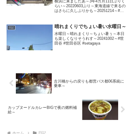
横浜に来ましたあ～3年4カ月11日ぶりく
らい～20220603ぶり～東海道線で来るの
はさらに久しぶりかも～20251214～#横
浜市 #横浜 #横浜駅 #yokohama #東海道
線
晴れまくりでちょい暑い水曜日～
日記
水曜日～晴れまくり～ちょい暑ぅ～本日
も楽しくなりそうれす～20241002～#世
田谷 #世田谷区 #setagaya
古川橋からの戻りも都営バス都06系統に
乗車～
カップヌードルカレーBIGで夜の燃料補
給～
ホーム
日記