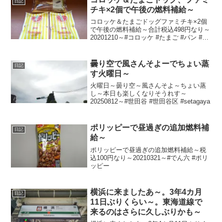
日記
チキ×2個で午後の燃料補給～
コロッケ＆たまごドッグファミチキ×2個
で午後の燃料補給～合計税込498円なり～
20201210～#コロッケ #たまご #パン #フ
ァミチキ #チキン
曇り空で風さんそよーでちょい蒸
日記
す火曜日～
火曜日～曇り空～風さんそよ～ちょい蒸
し～本日も楽しくなりそうれす～
20250812～#世田谷 #世田谷区 #setagaya
ポリッピーで昼過ぎの追加燃料補
日記
給～
ポリッピーで昼過ぎの追加燃料補給～税
込100円なり～20210321～#でん六 #ポリ
ッピー
横浜に来ましたあ～。3年4カ月
日記
11日ぶりくらい～。東海道線で
来るのはさらに久しぶりかも～