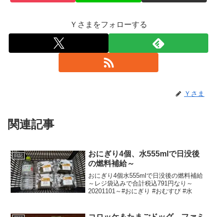
Ｙさまをフォローする
Ｙさま
関連記事
おにぎり4個、水555mlで日没後
日記
の燃料補給～
おにぎり4個水555mlで日没後の燃料補給
～レジ袋込みで合計税込791円なり～
20201101～#おにぎり #おむすび #水
コロッケ＆たまごドッグ、ファミ