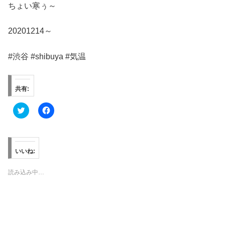
ちょい寒ぅ～
20201214～
#渋谷 #shibuya #気温
共有:
ク
F
リ
a
ッ
c
ク
e
し
b
て
o
T
o
いいね:
w
k
i
で
t
共
読み込み中…
t
有
e
す
r
る
で
に
共
は
有
ク
(
リ
新
ッ