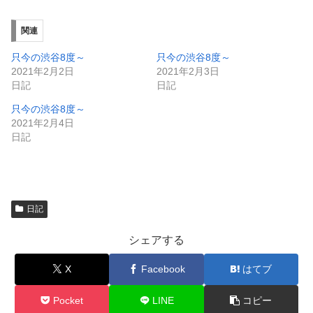
し
ク
い
し
ウ
て
ィ
く
関連
ン
だ
ド
さ
ウ
い
只今の渋谷8度～
只今の渋谷8度～
で
(
2021年2月2日
2021年2月3日
開
新
き
し
日記
日記
ま
い
す
ウ
只今の渋谷8度～
)
ィ
ン
2021年2月4日
ド
日記
ウ
で
開
き
ま
す
)
日記
シェアする
X
Facebook
はてブ
Pocket
LINE
コピー