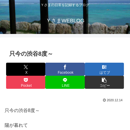
Ｙさまの日常を記録するブログ
ＹさまWEBLOG
只今の渋谷8度～
X
Facebook
はてブ
Pocket
LINE
コピー
2020.12.14
只今の渋谷8度～
陽が暮れて