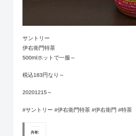
サントリー
伊右衛門特茶
500mlホットで一服～
税込183円なり～
20201215～
#サントリー #伊右衛門特茶 #伊右衛門 #特茶
共有: