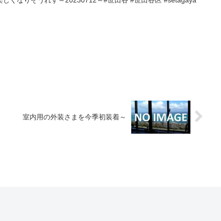
なりそうれす～20230712～#世田谷 #世田谷区 #setagaya
室内用の外装さまを今季初装着～