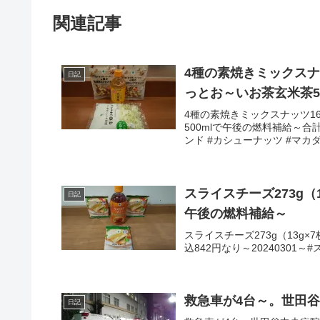
関連記事
4種の素焼きミックスナッ
日記
っとお～いお茶玄米茶5
4種の素焼きミックスナッツ16
500mlで午後の燃料補給～合計
ンド #カシューナッツ #マカダ
スライスチーズ273g（1
日記
午後の燃料補給～
スライスチーズ273g（13g×
込842円なり～20240301
救急車が4台～。世田
日記