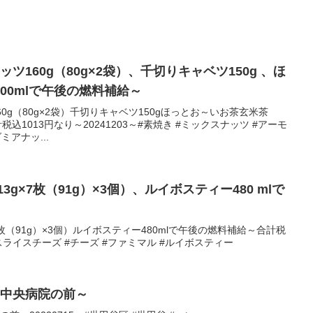
ツ160g（80g×2袋）、千切りキャベツ150g 、ほ
00mlで午後の燃料補給～
0g（80g×2袋）千切りキャベツ150gほっとお～いお茶玄米茶
税込1013円なり～20241203～#素焼き #ミックスナッツ #アーモ
ミアナッ...
3g×7枚（91g）×3個）、ルイボスティー480 mlで
7枚（91g）×3個）ルイボスティー480mlで午後の燃料補給～合計税
～#スライスチーズ #チーズ #ファミマル #ルイボスティー
谷中央病院の前～