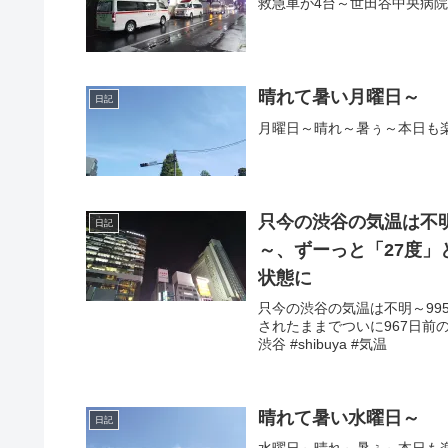
救急車が4台～世田谷中央病院の前～
晴れて暑い月曜日～
日記
月曜日～晴れ～暑ぅ～本日も楽しく
只今の渋谷の気温は不明～
日記
～、ずーっと「27度」と表
状態に
只今の渋谷の気温は不明～99
されたままでついに967日前の
渋谷 #shibuya #気温
晴れて暑い水曜日～
日記