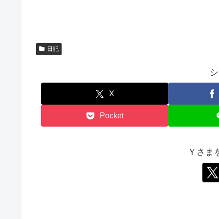
ド
ウ
で
開
き
ま
す
)
日記
シ
X
Pocket
Ｙさま