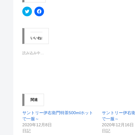
ク
F
リ
a
ッ
c
ク
e
し
b
て
o
T
o
w
k
いいね:
i
で
t
共
t
有
e
す
読み込み中…
r
る
で
に
共
は
有
ク
(
リ
新
ッ
し
ク
い
し
ウ
て
ィ
く
ン
だ
関連
ド
さ
ウ
い
で
(
開
新
サントリー伊右衛門特茶500mlホット
サントリー伊右衛
き
し
で一服～
で一服～
ま
い
す
ウ
2020年12月8日
2020年12月16日
)
ィ
日記
日記
ン