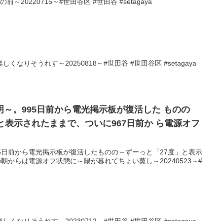
20220715～#世田谷区 #世田谷 #setagaya
なりそうれす～20250818～#世田谷 #世田谷区 #setagaya
。995日前から電光掲示板が復活した ものの
示されたままで、ついに967日前か ら電源オフ
5日前から電光掲示板が復活したものの～ずーっと「27度」と表示
朝からは電源オフ状態に～陽が暮れてちょい蒸し～20240523～#