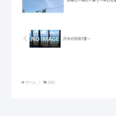
水曜日～晴れ～暑ぅ～本日も楽しく
只今の渋谷7度～
ホーム
日記