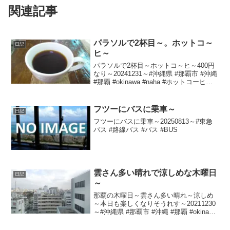
関連記事
パラソルで2杯目～。ホットコ～
日記
ヒ～
パラソルで2杯目～ホットコ～ヒ～400円
なり～20241231～#沖縄県 #那覇市 #沖縄
#那覇 #okinawa #naha #ホットコーヒー #
コーヒー
フツーにバスに乗車～
日記
フツーにバスに乗車～20250813～#東急
バス #路線バス #バス #BUS
雲さん多い晴れで涼しめな木曜日
日記
～
那覇の木曜日～雲さん多い晴れ～涼しめ
～本日も楽しくなりそうれす～20211230
～#沖縄県 #那覇市 #沖縄 #那覇 #okinawa
#naha