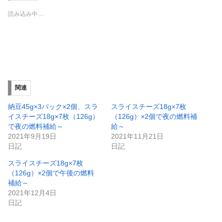
i
で
t
共
読み込み中…
t
有
e
す
r
る
で
に
共
は
有
ク
(
リ
新
ッ
し
ク
い
し
ウ
て
ィ
く
関連
ン
だ
ド
さ
ウ
い
納豆45g×3パック×2個、スラ
スライスチーズ18g×7枚
で
(
イスチーズ18g×7枚（126g）
（126g）×2個で夜の燃料補
開
新
き
し
で夜の燃料補給～
給～
ま
い
2021年9月19日
2021年11月21日
す
ウ
)
ィ
日記
日記
ン
ド
スライスチーズ18g×7枚
ウ
で
（126g）×2個で午後の燃料
開
補給～
き
ま
2021年12月4日
す
)
日記