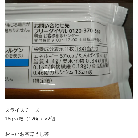
スライスチーズ
18g×7枚（126g）×2個
お～いお茶ほうじ茶