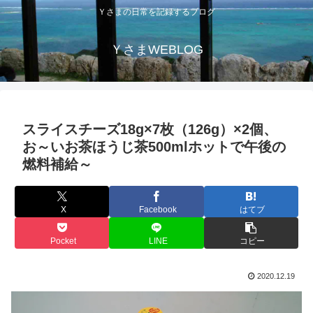
Ｙさまの日常を記録するブログ
ＹさまWEBLOG
スライスチーズ18g×7枚（126g）×2個、
お～いお茶ほうじ茶500mlホットで午後の
燃料補給～
X
Facebook
はてブ
Pocket
LINE
コピー
2020.12.19