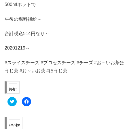
500mlホットで
午後の燃料補給～
合計税込514円なり～
20201219～
#スライスチーズ #プロセスチーズ #チーズ #お～いお茶ほ
うじ茶 #お～いお茶 #ほうじ茶
共有:
ク
F
リ
a
ッ
c
ク
e
し
b
て
o
T
o
いいね:
w
k