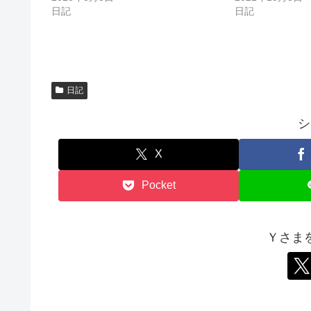
ま
い
す
ウ
日記
日記
)
ィ
ン
ド
ウ
で
開
き
ま
す
日記
)
シ
X
Pocket
Ｙさま