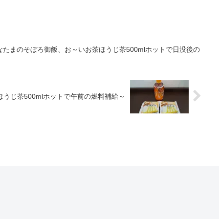
たまのそぼろ御飯、お～いお茶ほうじ茶500mlホットで日没後の
茶ほうじ茶500mlホットで午前の燃料補給～