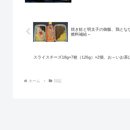
焼き鮭と明太子の御飯、鶏となな
燃料補給～
スライスチーズ18g×7枚（126g）×2個、お～いお
ホーム
日記