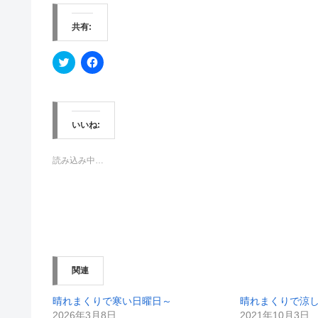
共有:
ク
F
リ
a
ッ
c
ク
e
し
b
て
o
T
o
w
k
いいね:
i
で
t
共
t
有
e
す
読み込み中…
r
る
で
に
共
は
有
ク
(
リ
新
ッ
し
ク
い
し
ウ
て
ィ
く
ン
だ
関連
ド
さ
ウ
い
で
(
開
新
晴れまくりで寒い日曜日～
晴れまくりで涼
き
し
2026年3月8日
2021年10月3日