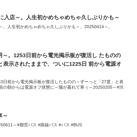
店に入店～。人生初かめちゃめちゃ久しぶりかも～
～。人生初かめちゃめちゃ久しぶりかも～。20250414～。
～。1253日前から電光掲示板が復活し たものの
と表示されたままで、ついに1225日 前から電源オ
53日前から電光掲示板が復活したものの～ずーっと「27度」と表
前の朝からは電源オフ状態に～陽が暮れて寒ぅ～20250205～#渋
車～
0611～#都営バス #路線バス #バス #BUS