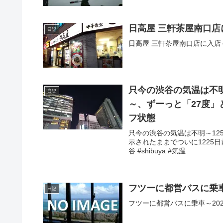
日高屋 三軒茶屋南口
日記
日高屋 三軒茶屋南口店に入店
只今の渋谷の気温は不明
日記
～、ずーっと「27度」
フ状態
只今の渋谷の気温は不明～12
示されたままでついに1225日
谷 #shibuya #気温
フツーに都営バスに乗
日記
フツーに都営バスに乗車～2025