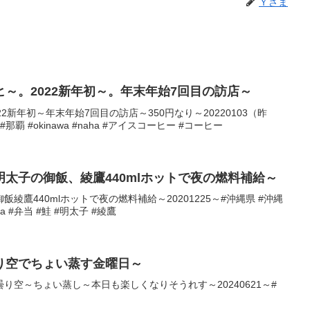
Ｙさま
～。2022新年初～。年末年始7回目の訪店～
2新年初～年末年始7回目の訪店～350円なり～20220103（昨
那覇 #okinawa #naha #アイスコーヒー #コーヒー
太子の御飯、綾鷹440mlホットで夜の燃料補給～
綾鷹440mlホットで夜の燃料補給～20201225～#沖縄県 #沖縄
aha #弁当 #鮭 #明太子 #綾鷹
り空でちょい蒸す金曜日～
り空～ちょい蒸し～本日も楽しくなりそうれす～20240621～#