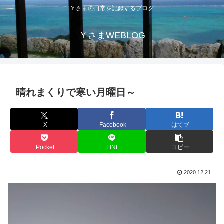
Ｙさまの日常を記録するブログ
ＹさまWEBLOG
晴れまくりで寒い月曜日～
X
Facebook
はてブ
Pocket
LINE
コピー
2020.12.21