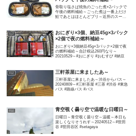
骨取り塩さば焼魚のごった煮×2パックで
午後の燃料補給～ごった煮は一番上だけ
鮭であとはほとんどブリ～近所のスーパ
ーにてレジ袋込みで合計税込916円なり～
20240317～#鯖 #さば #サバ #鮭 #ブリ #
魚 #ごった煮
おにぎり×3個、納豆45g×3パック
日記
×2個で夜の燃料補給～
おにぎり×3個納豆45g×3パック×2個で夜
の燃料補給～合計税込260円なり～
20210529～#おにぎり #おむすび #納豆
三軒茶屋に来ましたあ～
日記
三軒茶屋に来ましたあ～渋谷からバス～
20240809～#三軒茶屋 #三茶 #渋谷 #東急
バス #路線バス #バス
青空覗く曇り空で温暖な日曜日～
日記
日曜日～青空覗く曇り空～温暖～本日も
楽しくなりそうれす～20240512～#世田
谷 #世田谷区 #setagaya