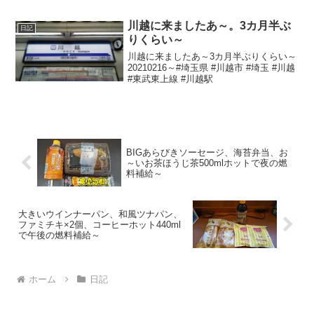
川越に来ましたあ～。3カ月半ぶ
日記
りくらい～
川越に来ましたあ～3カ月半ぶりくらい～
20210216～#埼玉県 #川越市 #埼玉 #川越
#東武東上線 #川越駅
BIGあらびきソーセージ、海苔弁当、お
～いお茶ほうじ茶500mlホットで夜の燃
料補給～
大きいウインナーパン、和風ツナパン、
ファミチキ×2個、コーヒーホット440ml
で午後の燃料補給～
ホーム
日記