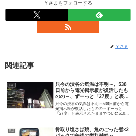
Ｙさまをフォローする
Ｙさま
関連記事
只今の渋谷の気温は不明～。538
日記
日前から電光掲示板が復活したも
のの～、ずーっと「27度」と表示
されたままで、ついに510日前か
只今の渋谷の気温は不明～538日前から電
ら電源オフ状態に～
光掲示板が復活したものの～ずーっと
「27度」と表示されたままでついに510日
前の朝からは電源オフ状態に～陽が暮れ
て風さんぴゆーんでめちゃ寒ぅ～
20230221～#渋谷 #shibuya #気温
骨取り塩さば焼、魚のごった煮×2
日記
パックで午後の燃料補給～