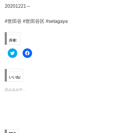
20201221～
#世田谷 #世田谷区 #setagaya
共有:
ク
F
リ
a
ッ
c
ク
e
し
b
て
o
T
o
いいね:
w
k
i
で
t
共
読み込み中…
t
有
e
す
r
る
で
に
共
は
有
ク
(
リ
新
ッ
し
ク
い
し
ウ
て