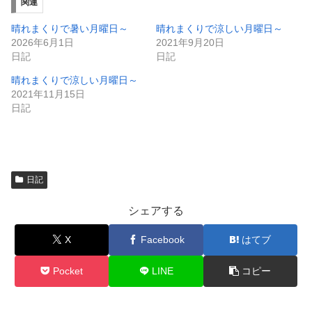
ィ
く
関連
ン
だ
ド
さ
ウ
い
晴れまくりで暑い月曜日～
晴れまくりで涼しい月曜日～
で
(
2026年6月1日
2021年9月20日
開
新
き
し
日記
日記
ま
い
す
ウ
晴れまくりで涼しい月曜日～
)
ィ
ン
2021年11月15日
ド
日記
ウ
で
開
き
ま
す
)
日記
シェアする
X
Facebook
はてブ
Pocket
LINE
コピー