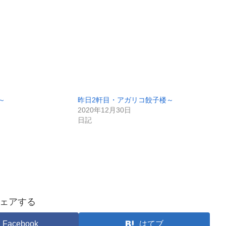
～
昨日2軒目・アガリコ餃子楼～
2020年12月30日
日記
ェアする
Facebook
はてブ