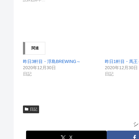
e
す
r
る
で
に
共
は
有
ク
(
リ
新
ッ
し
ク
い
し
ウ
て
ィ
く
ン
だ
関連
ド
さ
ウ
い
で
(
開
新
昨日3軒目・浮島BREWING～
昨日1軒目・馬王
き
し
2020年12月30日
2020年12月30日
ま
い
す
ウ
日記
日記
)
ィ
ン
ド
ウ
で
開
き
ま
す
日記
)
シ
X