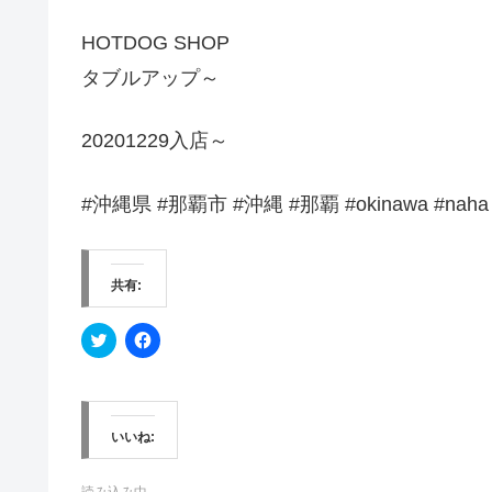
HOTDOG SHOP
タブルアップ～
20201229入店～
#沖縄県 #那覇市 #沖縄 #那覇 #okinawa #naha
共有:
ク
F
リ
a
ッ
c
ク
e
し
b
て
o
T
o
w
k
いいね:
i
で
t
共
t
有
読み込み中…