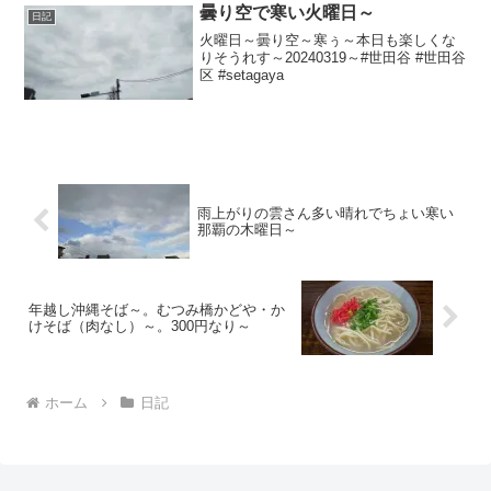
曇り空で寒い火曜日～
日記
火曜日～曇り空～寒ぅ～本日も楽しくな
りそうれす～20240319～#世田谷 #世田谷
区 #setagaya
雨上がりの雲さん多い晴れでちょい寒い
那覇の木曜日～
年越し沖縄そば～。むつみ橋かどや・か
けそば（肉なし）～。300円なり～
ホーム
日記