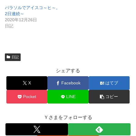
ン
ド
パラソルでアイスコ～ヒ～。
ウ
で
2日連続～
開
2020年12月26日
き
ま
日記
す
)
日記
シェアする
X
Facebook
はてブ
Pocket
LINE
コピー
Ｙさまをフォローする