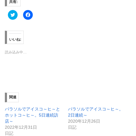
共有:
ク
F
リ
a
ッ
c
ク
e
し
b
て
o
T
o
いいね:
w
k
i
で
t
共
読み込み中…
t
有
e
す
r
る
で
に
共
は
有
ク
(
リ
新
ッ
し
ク
い
し
ウ
て
ィ
く
関連
ン
だ
ド
さ
ウ
い
パラソルでアイスコ～ヒ～と
パラソルでアイスコ～ヒ～。
で
(
ホットコ～ヒ～。5日連続訪
2日連続～
開
新
き
し
店～
2020年12月26日
ま
い
2022年12月31日
日記
す
ウ
)
ィ
日記