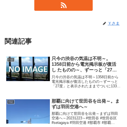
Ｙさま
関連記事
只今の渋谷の気温は不明～。
日記
1358日前から電光掲示板が復活
し たものの～、ずーっと「27
度」と表示されたままで、ついに
只今の渋谷の気温は不明～1358日前から
1330日 前から電源オフ状態
電光掲示板が復活したものの～ずーっと
「27度」と表示されたままでついに1330
日前の朝からは電源オフ状態に～陽が暮
れて風さんぴゆーんで涼し～20250522～
#渋谷 #shibuya #気温
那覇に向けて世田谷を出発～。ま
日記
ずは羽田空港へ～
那覇に向けて世田谷を出発～まずは羽田
空港へ～20231223～#世田谷 #世田谷区
#setagaya #羽田空港 #那覇市 #那覇