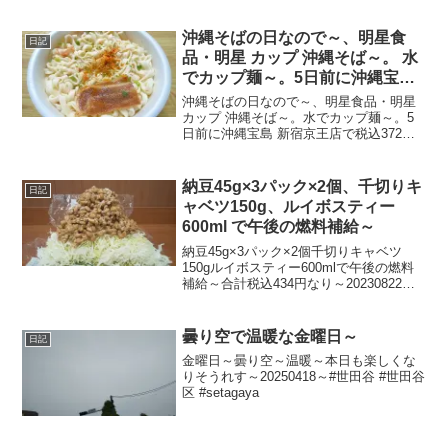
#naha #沖縄県 #沖縄 #okinawa
沖縄そばの日なので～、明星食
日記
品・明星 カップ 沖縄そば～。 水
でカップ麺～。5日前に沖縄宝島
新宿京王店で税込372円でGETし
沖縄そばの日なので～、明星食品・明星
たやつ～
カップ 沖縄そば～。水でカップ麺～。5
日前に沖縄宝島 新宿京王店で税込372円
でGETしたやつ～。20251017～
納豆45g×3パック×2個、千切りキ
日記
ャベツ150g、ルイボスティー
600ml で午後の燃料補給～
納豆45g×3パック×2個千切りキャベツ
150gルイボスティー600mlで午後の燃料
補給～合計税込434円なり～20230822～#
納豆 #キャベツ #きゃべつ #ルイボスティ
ー
曇り空で温暖な金曜日～
日記
金曜日～曇り空～温暖～本日も楽しくな
りそうれす～20250418～#世田谷 #世田谷
区 #setagaya