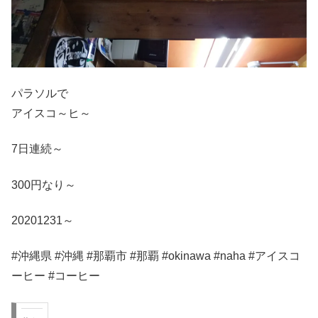
パラソルで
アイスコ～ヒ～
7日連続～
300円なり～
20201231～
#沖縄県 #沖縄 #那覇市 #那覇 #okinawa #naha #アイスコ
ーヒー #コーヒー