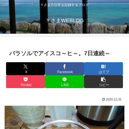
Ｙさまの日常を記録するブログ
ＹさまWEBLOG
パラソルでアイスコ～ヒ～。7日連続～
X
Facebook
はてブ
Pocket
LINE
コピー
2020.12.31