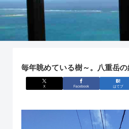
毎年眺めている樹～。八重岳の
X
Facebook
はてブ