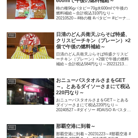
600mlで午後の燃料補給～
柿の種96gバタピー70g水600mlで午後の
燃料補給～合計税込310円なり～
20210520～#柿の種 #バタピー #ピーナッ
ツ #水
日清のどん兵衛天ぷらそば特盛、
日記
クリスピーチキン（プレーン）×2
個で午後の燃料補給～
日清のどん兵衛天ぷらそば特盛クリスピ
ーチキン（プレーン）×2個で午後の燃料
補給～合計税込584円なり～20221213～#
日清 #どん兵衛 #天ぷらそば #天ぷら #蕎
麦 #そば #ソバ #カップ麺 #クリスピーチ
キン #チキン
おニューバスタオルさまをGET
日記
～。とあるダイソーさまにて税込
220円なり～
おニューバスタオルさまをGET～とある
ダイソーさまにて税込220円なり～
20240527～#ダイソー #DAISO #バスタオ
ル
那覇空港に到着～
日記
那覇空港に到着～20231223～#那覇空港 #