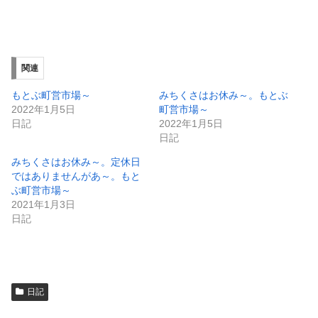
共
は
有
ク
(
リ
新
ッ
し
ク
い
し
ウ
て
ィ
く
関連
ン
だ
ド
さ
ウ
い
もとぶ町営市場～
みちくさはお休み～。もとぶ
で
(
2022年1月5日
町営市場～
開
新
き
し
日記
2022年1月5日
ま
い
日記
す
ウ
)
ィ
ン
みちくさはお休み～。定休日
ド
ではありませんがあ～。もと
ウ
で
ぶ町営市場～
開
2021年1月3日
き
ま
日記
す
)
日記