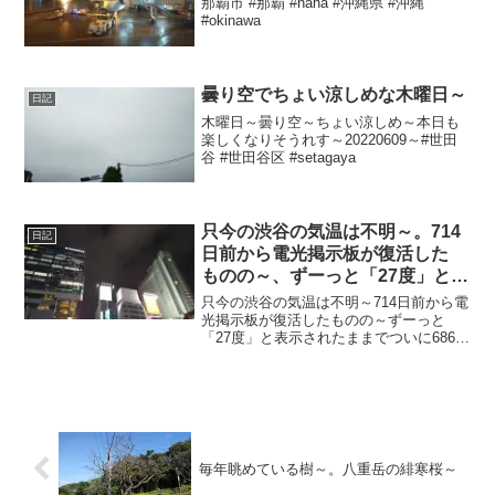
那覇市 #那覇 #naha #沖縄県 #沖縄
#okinawa
曇り空でちょい涼しめな木曜日～
日記
木曜日～曇り空～ちょい涼しめ～本日も
楽しくなりそうれす～20220609～#世田
谷 #世田谷区 #setagaya
只今の渋谷の気温は不明～。714
日記
日前から電光掲示板が復活した
ものの～、ずーっと「27度」と表
示されたままで、ついに686日前
只今の渋谷の気温は不明～714日前から電
か ら電源オフ状態に～
光掲示板が復活したものの～ずーっと
「27度」と表示されたままでついに686日
前の朝からは電源オフ状態に～陽が暮れ
てめちゃ蒸し～20230816～#渋谷
#shibuya #気温
毎年眺めている樹～。八重岳の緋寒桜～