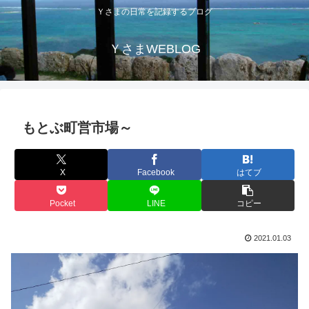
Ｙさまの日常を記録するブログ
ＹさまWEBLOG
もとぶ町営市場～
X
Facebook
はてブ
Pocket
LINE
コピー
2021.01.03