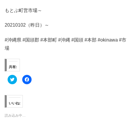
もとぶ町営市場～
20210102（昨日）～
#沖縄県 #国頭郡 #本部町 #沖縄 #国頭 #本部 #okinawa #市
場
共有:
ク
F
リ
a
ッ
c
ク
e
し
b
て
o
T
o
いいね:
w
k
i
で
t
共
読み込み中…
t
有
e
す
r
る
で
に