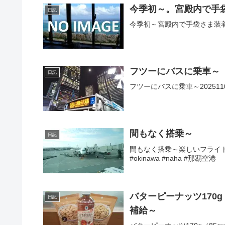
今季初～。宮殿内で手
日記
今季初～宮殿内で手袋さま装着＆
フツーにバスに乗車～
日記
フツーにバスに乗車～2025110
間もなく搭乗～
日記
間もなく搭乗～楽しいフライトのは
#okinawa #naha #那覇空港
バターピーナッツ170g
日記
補給～