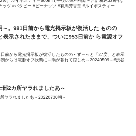
g×2袋）ルイボスティー600mlで午後の燃料補給～合計税込329円な
ーナッツ #バタピー #ピーナッツ #有馬芳香堂 #ルイボスティー
。981日前から電光掲示板が復活した ものの
示されたままで、ついに953日前か ら電源オフ
1日前から電光掲示板が復活したものの～ずーっと「27度」と表示
朝からは電源オフ状態に～陽が暮れて涼しめ～20240509～#渋谷
上部2カ所ヤラれましたあ～
ヤラれましたあ～20220730朝～