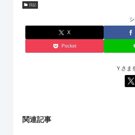
ま
す
日記
)
シ
X
Pocket
Ｙさま
関連記事