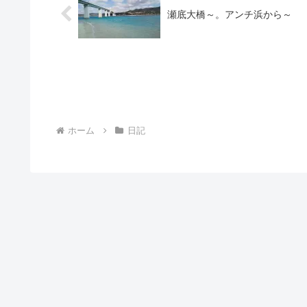
瀬底大橋～。アンチ浜から～
ホーム
日記