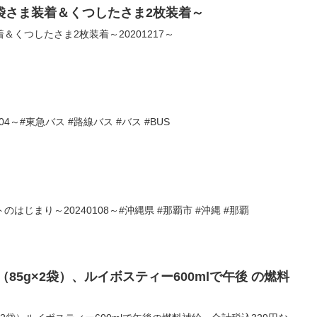
袋さま装着＆くつしたさま2枚装着～
くつしたさま2枚装着～20201217～
4～#東急バス #路線バス #バス #BUS
じまり～20240108～#沖縄県 #那覇市 #沖縄 #那覇
（85g×2袋）、ルイボスティー600mlで午後 の燃料