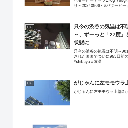
バターピーナッツ170g（85
り～20240806～#バターピ
只今の渋谷の気温は不明～
日記
～、ずーっと「27度」と表
状態に
只今の渋谷の気温は不明～98
されたままでついに953日前の
#shibuya #気温
がじゃんに左モモウラ
日記
がじゃんに左モモウラ上部2カ所