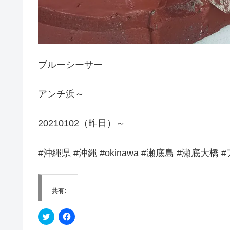
ブルーシーサー
アンチ浜～
20210102（昨日）～
#沖縄県 #沖縄 #okinawa #瀬底島 #瀬底大
共有:
ク
F
リ
a
ッ
c