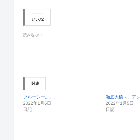
ク
e
し
b
て
o
T
o
w
k
いいね:
i
で
t
共
t
有
e
す
読み込み中…
r
る
で
に
共
は
有
ク
(
リ
新
ッ
し
ク
い
し
ウ
て
ィ
く
ン
だ
関連
ド
さ
ウ
い
で
(
開
新
ブルーシー。。。
瀬底大橋～。ア
き
し
2022年1月6日
2022年1月5日
ま
い
す
ウ
日記
日記
)
ィ
ン
ド
ウ
で
開
き