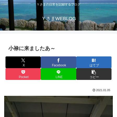
Ｙさまの日常を記録するブログ
ＹさまWEBLOG
小禄に来ましたあ～
X
Facebook
はてブ
Pocket
LINE
コピー
2021.01.05