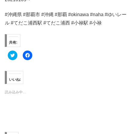
#沖縄県 #那覇市 #沖縄 #那覇 #okinawa #naha #ゆいレー
ル #てだこ浦西駅 #てだこ浦西 #小禄駅 #小禄
共有:
ク
F
リ
a
ッ
c
ク
e
し
b
て
o
T
o
いいね:
w
k
i
で
t
共
読み込み中…
t
有
e
す
r
る
で
に
共
は
有
ク
(
リ
新
ッ
し
ク
い
し
ウ
て