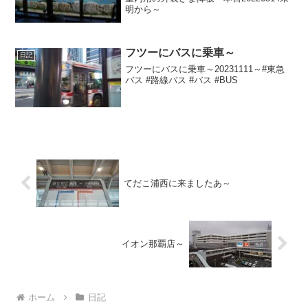
明から～
フツーにバスに乗車～
日記
フツーにバスに乗車～20231111～#東急
バス #路線バス #バス #BUS
てだこ浦西に来ましたあ～
イオン那覇店～
ホーム
日記