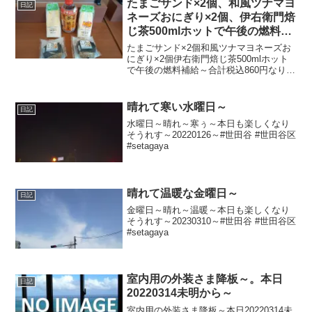
たまごサンド×2個、和風ツナマヨ
日記
ネーズおにぎり×2個、伊右衛門焙
じ茶500mlホットで午後の燃料補
給～
たまごサンド×2個和風ツナマヨネーズお
にぎり×2個伊右衛門焙じ茶500mlホット
で午後の燃料補給～合計税込860円なり～
20221218～#たまごサンド #サンドイッチ
#パン #ツナマヨネーズ #ツナマヨ #おに
ぎり #おむすび #伊右衛...
晴れて寒い水曜日～
日記
水曜日～晴れ～寒ぅ～本日も楽しくなり
そうれす～20220126～#世田谷 #世田谷区
#setagaya
晴れて温暖な金曜日～
日記
金曜日～晴れ～温暖～本日も楽しくなり
そうれす～20230310～#世田谷 #世田谷区
#setagaya
室内用の外装さま降板～。本日
日記
20220314未明から～
室内用の外装さま降板～本日20220314未