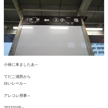
小禄に来ましたあ～
てだこ浦西から
ゆいレール～
アレコレ用事～
20210105～