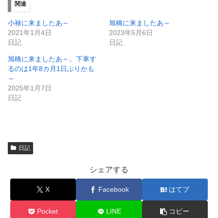
ィ
く
関連
ン
だ
ド
さ
ウ
い
小禄に来ましたあ～
旭橋に来ましたあ～
で
(
2021年1月4日
2023年5月6日
開
新
き
し
日記
日記
ま
い
す
ウ
旭橋に来ましたあ～。下車す
)
ィ
ン
るのは1年8カ月1日ぶりかも
ド
～
ウ
で
2025年1月7日
開
日記
き
ま
す
)
日記
シェアする
X
Facebook
はてブ
Pocket
LINE
コピー