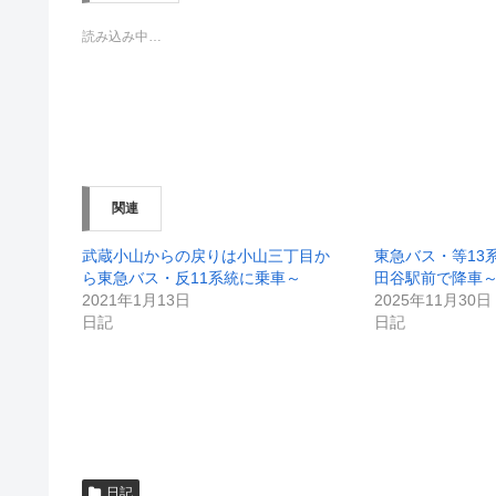
t
共
t
有
e
す
読み込み中…
r
る
で
に
共
は
有
ク
(
リ
新
ッ
し
ク
い
し
ウ
て
ィ
く
ン
だ
関連
ド
さ
ウ
い
で
(
開
新
武蔵小山からの戻りは小山三丁目か
東急バス・等13
き
し
ら東急バス・反11系統に乗車～
田谷駅前で降車
ま
い
す
ウ
2021年1月13日
2025年11月30日
)
ィ
日記
日記
ン
ド
ウ
で
開
き
ま
す
)
日記