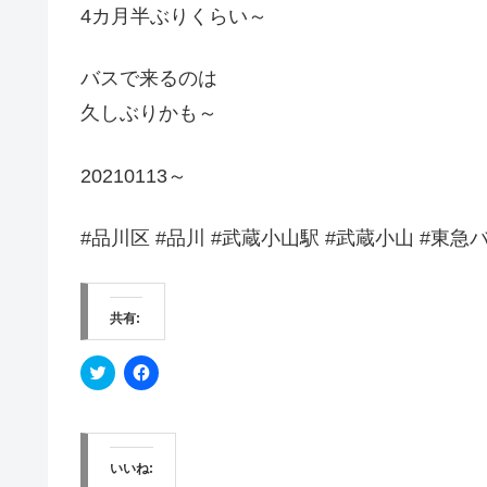
4カ月半ぶりくらい～
バスで来るのは
久しぶりかも～
20210113～
#品川区 #品川 #武蔵小山駅 #武蔵小山 #東急バ
共有:
ク
F
リ
a
ッ
c
ク
e
し
b
て
o
T
o
w
k
いいね:
i
で