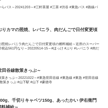
ス～20241203～#三軒茶屋 #三茶 #渋谷 #東急バス #路線バ
ぶりカマの照焼、レバニラ、肉だんごで日付変更頃
の照焼レバニラ肉だんごで日付変更頃の燃料補給～近所のスーパー
561円なり～20220514-15～#ほっけ #ぶり #レバニラ #肉だ
世田谷線散策きっぷ～
きっぷ～20221022～#東急世田谷線 #東急線 #東急 #世田谷線
谷線散策きっぷ #山下駅 #山下 #豪徳寺
00g、千切りキャベツ150g、あったかい 伊右衛門
燃料補給～