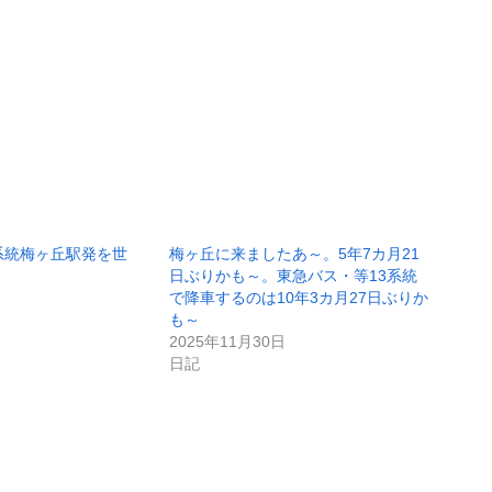
系統梅ヶ丘駅発を世
梅ヶ丘に来ましたあ～。5年7カ月21
～
日ぶりかも～。東急バス・等13系統
で降車するのは10年3カ月27日ぶりか
も～
2025年11月30日
日記