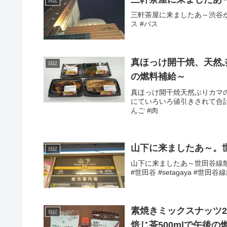
日記
三軒茶屋に来ましたあ～渋谷からバ
ス #バス
真ほっけ開干焼、天然
日記
の燃料補給～
真ほっけ開干焼天然ぶりカマ
にていろいろ値引きされて合計税込
んご #肉
山下に来ましたあ～。
日記
山下に来ましたあ～世田谷線散策
#世田谷 #setagaya #世田
素焼きミックスナッツ2
日記
焙じ茶500mlで午後の